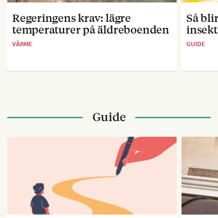
Regeringens krav: lägre
Så bl
temperaturer på äldreboenden
insekt
VÄRME
GUIDE
Guide