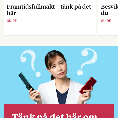
Framtidsfullmakt – tänk på det
Besvik
här
du
GUIDE
GUIDE
Tänk på det här om