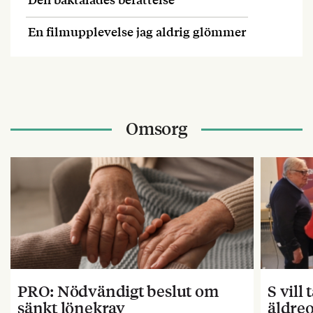
En filmupplevelse jag aldrig glömmer
Omsorg
PRO: Nödvändigt beslut om
S vill
sänkt lönekrav
äldre