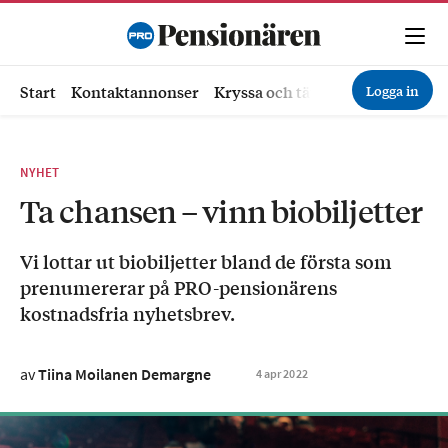
Logga in
Start
Kontaktannonser
Kryssa och tävla
Ekonomi
Hä
NYHET
Ta chansen – vinn biobiljetter
Vi lottar ut biobiljetter bland de första som
prenumererar på PRO-pensionärens
kostnadsfria nyhetsbrev.
av
Tiina Moilanen Demargne
4
apr
2022