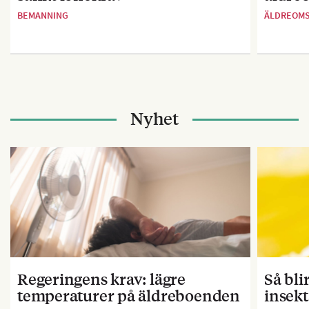
BEMANNING
ÄLDREOM
Nyhet
Regeringens krav: lägre
Så bl
temperaturer på äldreboenden
insekt