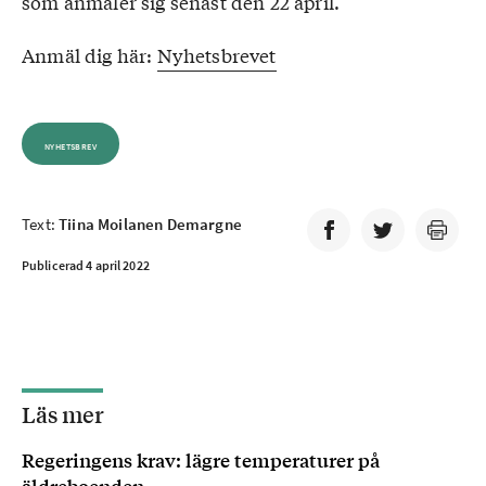
som anmäler sig senast den 22 april.
Anmäl dig här:
Nyhetsbrevet
NYHETSBREV
Text:
Tiina Moilanen Demargne
Publicerad 4 april 2022
Läs mer
Regeringens krav: lägre temperaturer på
äldreboenden