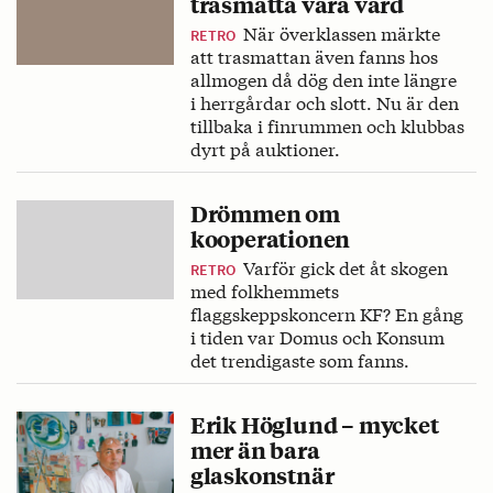
trasmatta vara värd
När överklassen märkte
RETRO
att trasmattan även fanns hos
allmogen då dög den inte längre
i herrgårdar och slott. Nu är den
tillbaka i finrummen och klubbas
dyrt på auktioner.
Drömmen om
kooperationen
Varför gick det åt skogen
RETRO
med folkhemmets
flaggskeppskoncern KF? En gång
i tiden var Domus och Konsum
det trendigaste som fanns.
Erik Höglund – mycket
mer än bara
glaskonstnär