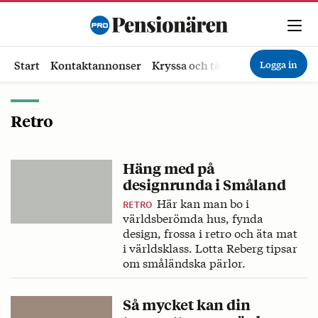
Logga in
Start
Kontaktannonser
Kryssa och tävla
Ekonomi
Hä
Retro
Häng med på
designrunda i Småland
Här kan man bo i
RETRO
världsberömda hus, fynda
design, frossa i retro och äta mat
i världsklass. Lotta Reberg tipsar
om småländska pärlor.
Så mycket kan din