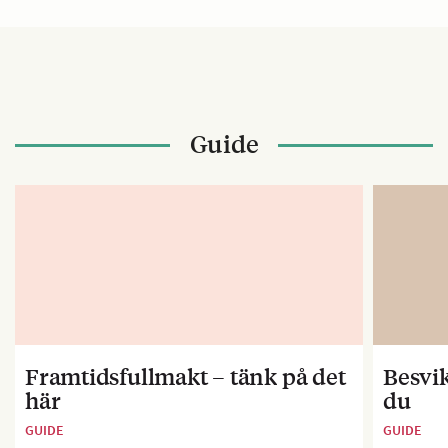
Guide
Framtidsfullmakt – tänk på det
Besvik
här
du
GUIDE
GUIDE