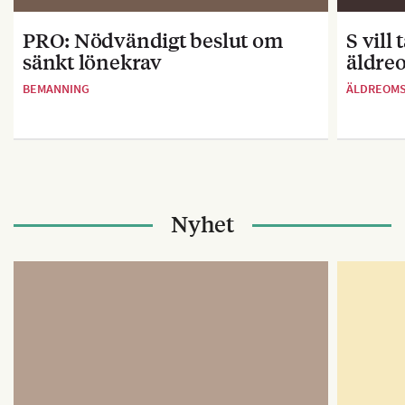
PRO: Nödvändigt beslut om
S vill
sänkt lönekrav
äldre
BEMANNING
ÄLDREOM
Nyhet