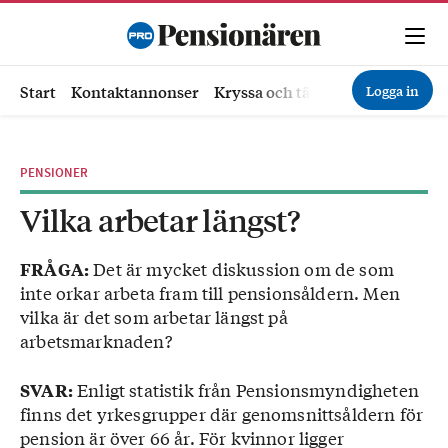
Logga in
Start
Kontaktannonser
Kryssa och tävla
Ekonomi
Hä
PENSIONER
Vilka arbetar längst?
Det är mycket diskussion om de som
FRÅGA:
inte orkar arbeta fram till pensionsåldern. Men
vilka är det som arbetar längst på
arbetsmarknaden?
Enligt statistik från Pensionsmyndigheten
SVAR:
finns det yrkesgrupper där genomsnittsåldern för
pension är över 66 år. För kvinnor ligger