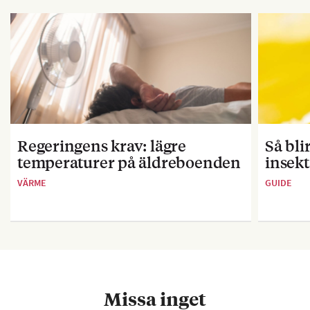
Regeringens krav: lägre
Så bl
temperaturer på äldreboenden
insekt
VÄRME
GUIDE
Missa inget