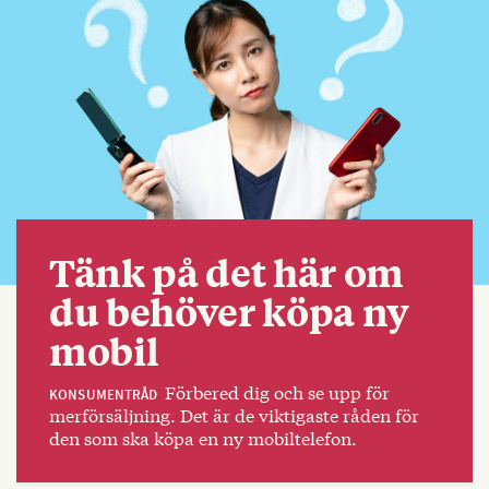
Tänk på det här om
du behöver köpa ny
mobil
Förbered dig och se upp för
KONSUMENTRÅD
merförsäljning. Det är de viktigaste råden för
den som ska köpa en ny mobiltelefon.