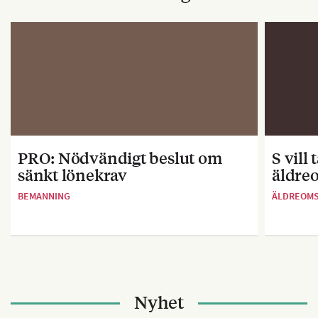
PRO: Nödvändigt beslut om
S vill
sänkt lönekrav
äldre
BEMANNING
ÄLDREOM
Nyhet