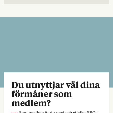
Du utnyttjar väl dina
förmåner som
medlem?
Som medlem är du med och stödjer PRO:s
PRO