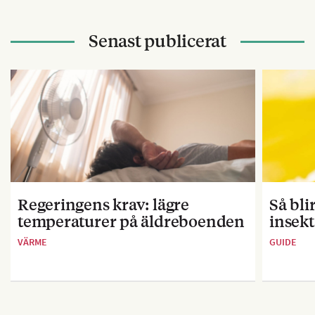
Senast publicerat
Regeringens krav: lägre
Så bl
temperaturer på äldreboenden
insekt
VÄRME
GUIDE