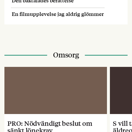
Den baktalades berättelse
En filmupplevelse jag aldrig glömmer
Omsorg
PRO: Nödvändigt beslut om
S vill
sänkt lönekrav
äldre