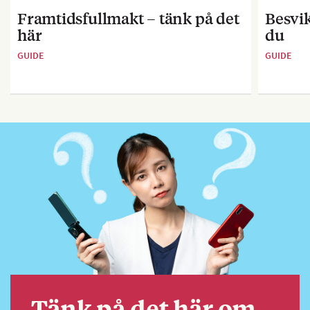
Framtidsfullmakt – tänk på det
Besvik
här
du
GUIDE
GUIDE
Tänk på det här om