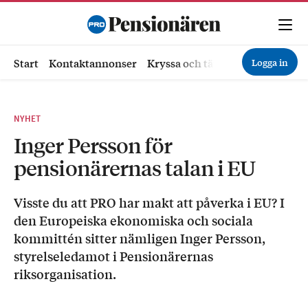
Logga in
Start
Kontaktannonser
Kryssa och tävla
Ekonomi
Hä
NYHET
Inger Persson för
pensionärernas talan i EU
Visste du att PRO har makt att påverka i EU? I
den Europeiska ekonomiska och sociala
kommittén sitter nämligen Inger Persson,
styrelseledamot i Pensionärernas
riksorganisation.