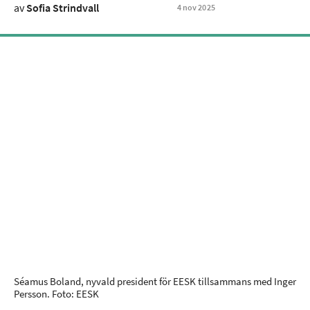
av
Sofia Strindvall
4
nov
2025
Séamus Boland, nyvald president för EESK tillsammans med Inger
Persson. Foto: EESK