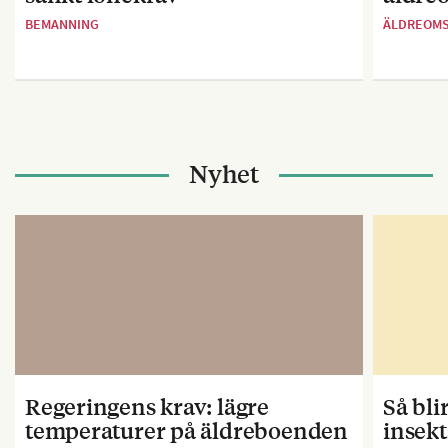
BEMANNING
ÄLDREOM
Nyhet
Regeringens krav: lägre
Så bl
temperaturer på äldreboenden
insekt