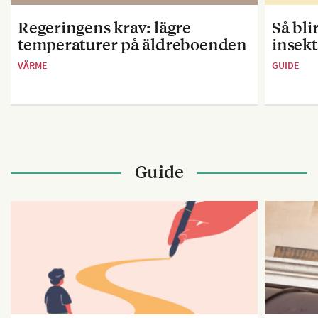
Regeringens krav: lägre
Så bl
temperaturer på äldreboenden
insekt
VÄRME
GUIDE
Guide