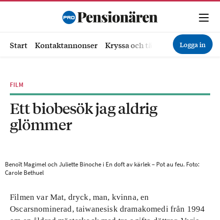
Logga in
Start
Kontaktannonser
Kryssa och tävla
Ekonomi
Hä
FILM
Ett biobesök jag aldrig
glömmer
Benoît Magimel och Juliette Binoche i En doft av kärlek – Pot au feu. Foto:
Carole Bethuel
Filmen var Mat, dryck, man, kvinna, en
Oscarsnominerad, taiwanesisk dramakomedi från 1994