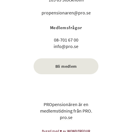
propensionaren@pro.se
Medlemsfrågor
08-701 67 00
info@pro.se
Bli medlem
PROpensionären är en
medlemstidning från PRO.
pro.se
Byggd med
♥
av
WONDERFOUR