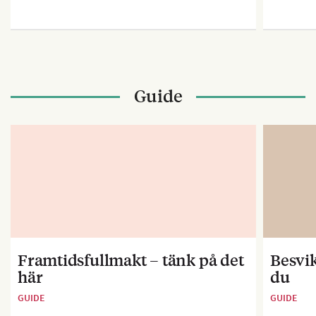
Guide
Framtidsfullmakt – tänk på det
Besvik
här
du
GUIDE
GUIDE