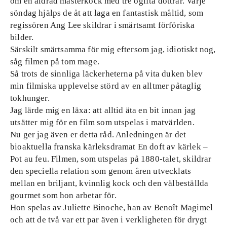
om en åldrad mästerkock med tre ogifta döttrar. Varje
söndag hjälps de åt att laga en fantastisk måltid, som
regissören Ang Lee skildrar i smärtsamt förföriska
bilder.
Särskilt smärtsamma för mig eftersom jag, idiotiskt nog,
såg filmen på tom mage.
Så trots de sinnliga läckerheterna på vita duken blev
min filmiska upplevelse störd av en alltmer påtaglig
tokhunger.
Jag lärde mig en läxa: att alltid äta en bit innan jag
utsätter mig för en film som utspelas i matvärlden.
Nu ger jag även er detta råd. Anledningen är det
bioaktuella franska kärleksdramat En doft av kärlek –
Pot au feu. Filmen, som utspelas på 1880-talet, skildrar
den speciella relation som genom åren utvecklats
mellan en briljant, kvinnlig kock och den välbeställda
gourmet som hon arbetar för.
Hon spelas av Juliette Binoche, han av Benoît Magimel
och att de två var ett par även i verkligheten för drygt