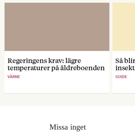
Regeringens krav: lägre
Så bl
temperaturer på äldreboenden
insekt
VÄRME
GUIDE
Missa inget