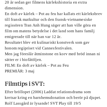
20 år sedan ger filmens kärlekshistoria en extra
dimension.
En doft av kärlek – Pot au feu har kallats ett kärleksbrev
till fransk matkultur och den fransk-vietnamesiske
regissören Tran Anh Hung säger att han ville göra en
film om matens betydelse i det land som hans familj
emigrerade till när han var 12 år.
Resultatet blev ett kulinariskt konstverk som gav
honom regipriset vid Cannesfestivalen.
Men jag föreslår åtminstone en korv med bröd innan ni
sätter er i biofåtöljen.
FILM: En doft av kärlek – Pot au Feu
PREMIÄR: 3 maj
Filmtips i SVT:
Efter bröllopet
(2006) Laddat relationsdrama som
kretsar kring en barnhemsdonation och berör på djupet.
Rolf Lassgård är lysande! SVT Play till 19/5