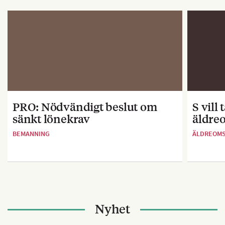
PRO: Nödvändigt beslut om
S vill
sänkt lönekrav
äldre
BEMANNING
ÄLDREOM
Nyhet