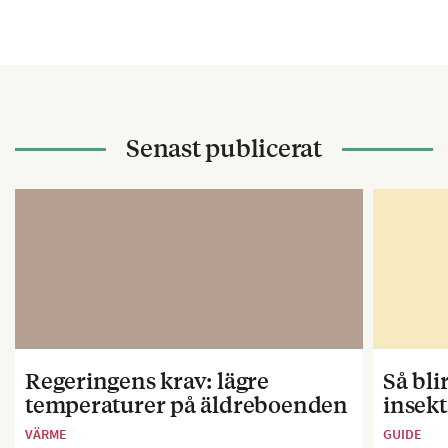
Senast publicerat
Regeringens krav: lägre
Så bl
temperaturer på äldreboenden
insekt
VÄRME
GUIDE