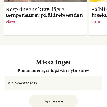
Regeringens krav: lägre
Så bl
temperaturer på äldreboenden
insekt
VÄRME
GUIDE
Missa inget
Prenumerera gratis på vårt nyhetsbrev