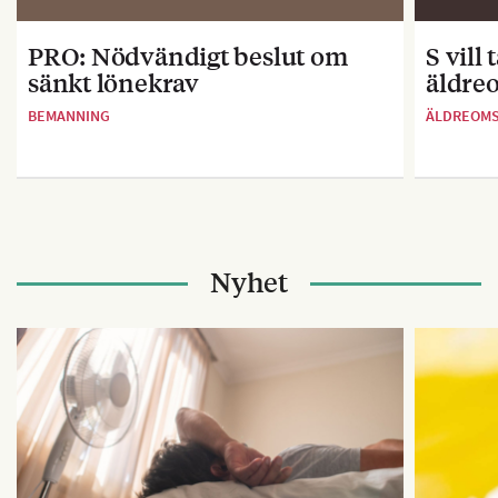
PRO: Nödvändigt beslut om
S vill
sänkt lönekrav
äldre
BEMANNING
ÄLDREOM
Nyhet