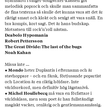
stjärnskott i singer-songwriter-klassen gör
melodisk poprock och skulle man sammanfatta
de fina texterna så skulle det kunna vara att det är
riktigt smart och klokt och sexigt att vara snäll. En
bra kompis, kort sagt. Det är hans budskap.
Motsatsen till rock’n’roll nästan.
Deabolo Hypomania
Robert Pettersson
The Great Divide: The last of the bugs
Noah Kahan
Missa inte …
●
heter Duplantis i efternamn och är
Mondo
stavhoppare – och en färsk, förtjusande popartist
och Location är en riktig höjdare. Inte
världsrekord, men definitiv hög lägstanivå.
●
må vara en författare i
Michel Houllebecq
världsklass, men som poet är han fullständigt
magiskt vacker, renlärig och gentle­mannamässig.