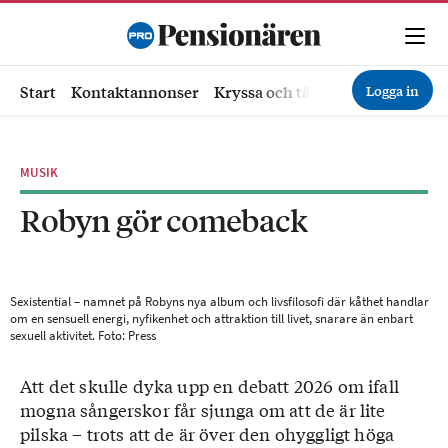
Logga in
Start
Kontaktannonser
Kryssa och tävla
Ekonomi
Hä
MUSIK
Robyn gör comeback
Sexistential – namnet på Robyns nya album och livsfilosofi där kåthet handlar
om en sensuell energi, nyfikenhet och attraktion till livet, snarare än enbart
sexuell aktivitet. Foto: Press
Att det skulle dyka upp en debatt 2026 om ifall
mogna sångerskor får sjunga om att de är lite
pilska – trots att de är över den ohyggligt höga