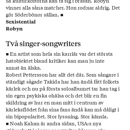
Så kulturkoftorna kan ta sig i brasan. Robyn
vinner alla såna matcher. Hon rodnar aldrig. Det
gör Söderbönor sällan. ■
Sexistential
Robyn
Två singer-songwriters
■ En artist som hela sin karriär var det största
hat­objektet bland kritiker kan man ju inte
annat än älska.
Robert Pettersson har allt det där. Som sångare i
ständigt sågade Takida har han ändå fått folkets
kärlek och nu på första soloalbumet tar han tag i
sin egen psykiska ohälsa och det blir en fin
skildring av hur en man mitt i centrum av
kärleksflödet från sina fans ändå kan må dåligt i
sin bipopularitet. Stor lyssning. Stor känsla.
■ Noah Kahan är andra sidan, USA:s nya