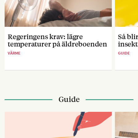
Regeringens krav: lägre
Så bl
temperaturer på äldreboenden
insekt
VÄRME
GUIDE
Guide