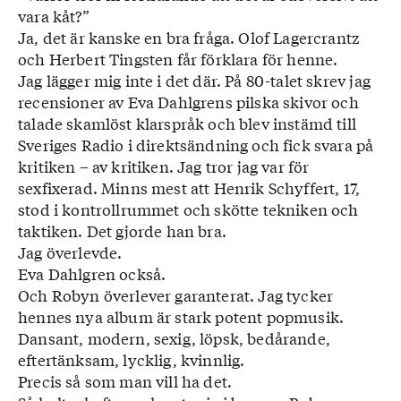
vara kåt?”
Ja, det är kanske en bra fråga. Olof Lagercrantz
och Herbert Tingsten får förklara för henne.
Jag lägger mig inte i det där. På 80-talet skrev jag
recensioner av Eva Dahlgrens pilska skivor och
talade skamlöst klarspråk och blev instämd till
Sveriges Radio i direktsändning och fick svara på
kritiken – av kritiken. Jag tror jag var för
sexfixerad. Minns mest att Henrik Schyffert, 17,
stod i kontrollrummet och skötte tekniken och
taktiken. Det gjorde han bra.
Jag överlevde.
Eva Dahlgren också.
Och Robyn överlever garanterat. Jag tycker
hennes nya album är stark potent popmusik.
Dansant, modern, sexig, löpsk, bedårande,
eftertänksam, lycklig, kvinnlig.
Precis så som man vill ha det.