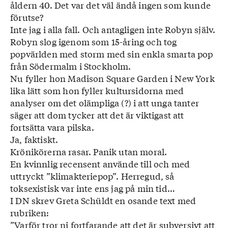
åldern 40. Det var det väl ändå ingen som kunde
förutse?
Inte jag i alla fall. Och antagligen inte Robyn själv.
Robyn slog igenom som 15-åring och tog
popvärlden med storm med sin enkla smarta pop
från Södermalm i Stockholm.
Nu fyller hon Madison Square Garden i New York
lika lätt som hon fyller kultursidorna med
analyser om det olämpliga (?) i att unga tanter
säger att dom tycker att det är viktigast att
fortsätta vara pilska.
Ja, faktiskt.
Krönikörerna rasar. Panik utan moral.
En kvinnlig recensent använde till och med
uttryckt ”klimakteriepop”. Herregud, så
toksexistisk var inte ens jag på min tid…
I DN skrev Greta Schüldt en osande text med
rubriken:
”Varför tror ni fortfarande att det är subversivt att