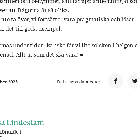
djeämnen och bekymmer, samlar upp anteckningar s
ser att frågorna är så olika.
inte ta över, vi fortsätter vara pragmatiska och löser
 det till goda exempel.
rmas under tiden, kanske får vi lite solsken i helgen 
enad. Allt är som det ska vara! ■
ber 2025
Dela i sociala medier:
sa Lindestam
förande i