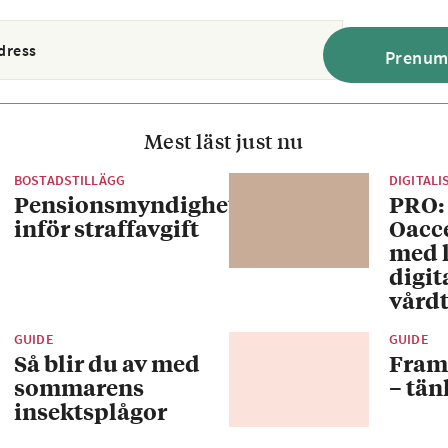
Mest läst just nu
BOSTADSTILLÄGG
DIGITALI
Pensionsmyndigheten
PRO:
inför straffavgift
Oacc
med 
digit
vårdt
GUIDE
GUIDE
Så blir du av med
Fram
sommarens
– tän
insektsplågor