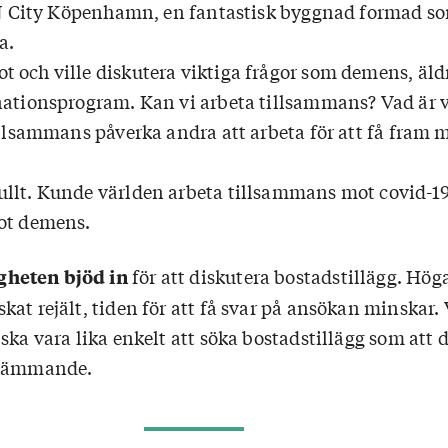
 FN City Köpenhamn, en fantastisk byggnad formad s
a.
 och ville diskutera viktiga frågor som demens, äld
nationsprogram. Kan vi arbeta tillsammans? Vad är v
tillsammans påverka andra att arbeta för att få fram
llt. Kunde världen arbeta tillsammans mot covid-19
ot demens.
för att diskutera bostadstillägg. Hö
heten bjöd in
at rejält, tiden för att få svar på ansökan minskar. 
ska vara lika enkelt att söka bostadstillägg som att 
stämmande.