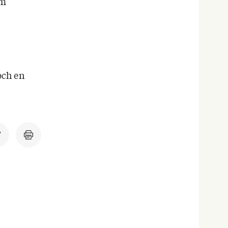
om
och en