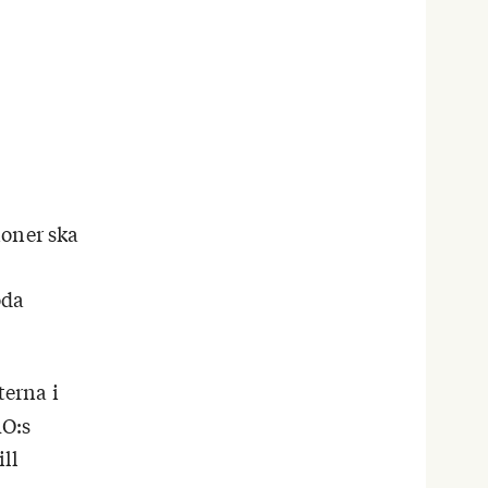
ioner ska
oda
terna i
RO:s
ll