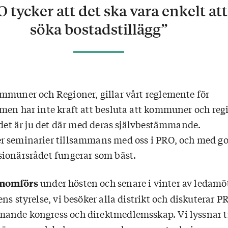
 tycker att det ska vara enkelt att
söka bostadstillägg”
mmuner och Regioner, gillar vårt reglemente för
men har inte kraft att besluta att kommuner och reg
 det är ju det där med deras självbestämmande.
r seminarier tillsammans med oss i PRO, och med g
ionärsrådet fungerar som bäst.
under hösten och senare i vinter av ledamö
enomförs
ns styrelse, vi besöker alla distrikt och diskuterar P
nde kongress och direktmedlemsskap. Vi lyssnar ti