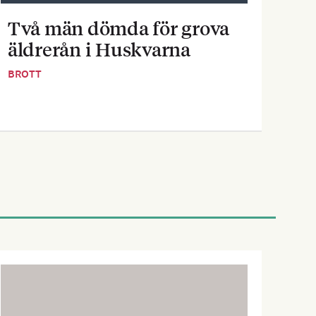
Två män dömda för grova
Pe
äldrerån i Huskvarna
inf
BROTT
BOST