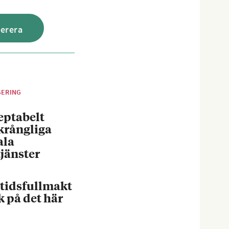
SERING
eptabelt
krångliga
ala
jänster
tidsfullmakt
k på det här