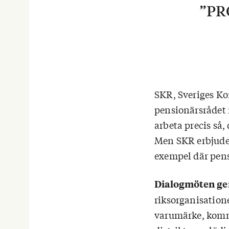
”PRO
SKR, Sveriges Ko
pensionärsrådet 
arbeta precis så,
Men SKR erbjude
exempel där pens
Dialogmöten g
riksorganisatione
varumärke, komma