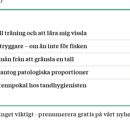
O
ill träning och att lära mig vissla
tryggare – om än inte för fisken
mån från att gränsla en tall
 antog patologiska proportioner
 tennpokal hos tandhygienisten
inget viktigt - prenumerera gratis på vårt nyh