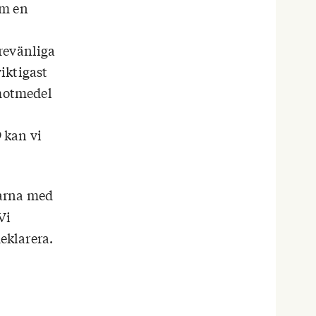
om en
revänliga
iktigast
 motmedel
 kan vi
garna med
Vi
deklarera.