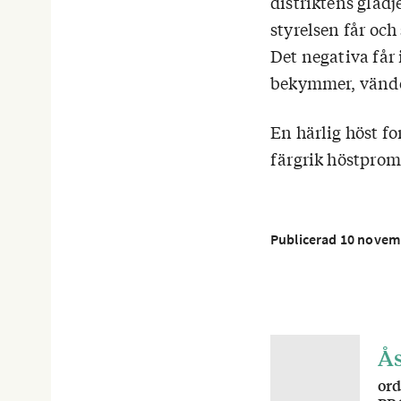
distriktens glä
styrelsen får och 
Det negativa får 
bekymmer, vänder
En härlig höst fo
färg­rik höstprom
Publicerad 10 novem
Å
ord