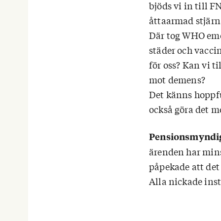
bjöds vi in till
åttaarmad stjärn
Där tog WHO emot
städer och vacci
för oss? Kan vi 
mot demens?
Det känns hoppfu
också göra det m
Pensionsmyndig
ärenden har minsk
påpekade att det 
Alla nickade in