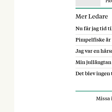
PR
Mer Ledare
Nu får jag tid t
Pimpelfiske är 
Jag var en hårs
Min jullängtan
Det blev ingen
Missa 