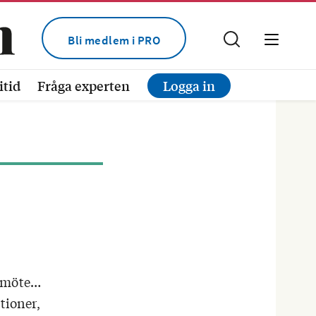
Bli medlem i PRO
itid
Fråga experten
Logga in
er möte…
tioner,