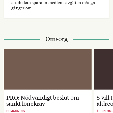
att du kan spara in medlemsavgiften många
gånger om.
Omsorg
PRO: Nödvändigt beslut om
S vill
sänkt lönekrav
äldre
BEMANNING
ÄLDREOM