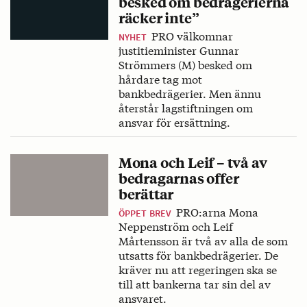
besked om bedrägerierna
räcker inte”
PRO välkomnar
NYHET
justitieminister Gunnar
Strömmers (M) besked om
hårdare tag mot
bankbedrägerier. Men ännu
återstår lagstiftningen om
ansvar för ersättning.
Mona och Leif – två av
bedragarnas offer
berättar
PRO:arna Mona
ÖPPET BREV
Neppenström och Leif
Mårtensson är två av alla de som
utsatts för bankbedrägerier. De
kräver nu att regeringen ska se
till att bankerna tar sin del av
ansvaret.