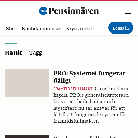
Logga in
Start
Kontaktannonser
Kryssa och tävla
Ekonomi
Hä
Bank
Tagg
PRO: Systemet fungerar
dåligt
Christine Cars-
FRAMTIDSFULLMAKT
Ingels, PRO:s generalsekreterare,
kräver att både banker och
lagstiftare nu tar ansvar för att
få till ett fungerande system för
framtidsfullmakter.