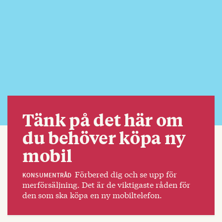
Tänk på det här om
du behöver köpa ny
mobil
Förbered dig och se upp för
KONSUMENTRÅD
merförsäljning. Det är de viktigaste råden för
den som ska köpa en ny mobiltelefon.