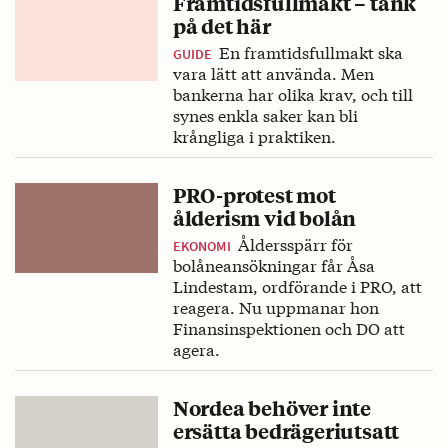
Framtidsfullmakt – tänk
på det här
En framtidsfullmakt ska
GUIDE
vara lätt att använda. Men
bankerna har olika krav, och till
synes enkla saker kan bli
krångliga i praktiken.
PRO-protest mot
ålderism vid bolån
Åldersspärr för
EKONOMI
bolåneansökningar får Åsa
Lindestam, ordförande i PRO, att
reagera. Nu uppmanar hon
Finansinspektionen och DO att
agera.
Nordea behöver inte
ersätta bedrägeriutsatt