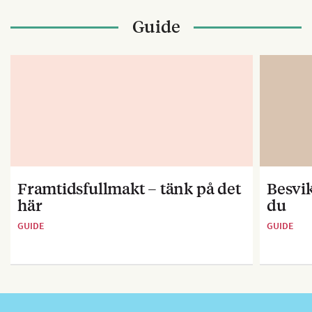
Guide
Framtidsfullmakt – tänk på det
Besvik
här
du
GUIDE
GUIDE