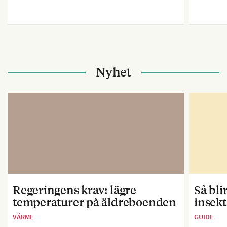
Nyhet
Regeringens krav: lägre
Så bl
temperaturer på äldreboenden
insekt
VÄRME
GUIDE