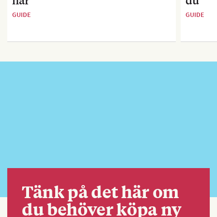
här
du
GUIDE
GUIDE
Tänk på det här om
du behöver köpa ny