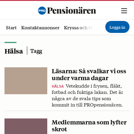
Logga in
Start
Kontaktannonser
Kryssa och tävla
Ekonomi
Hä
Hälsa
Tagg
Läsarna: Så svalkar vi oss
under varma dagar
Vetekudde i frysen, fläkt,
HÄLSA
fotbad och fuktiga lakan. Det är
några av de svala tips som
kommit in till PROpensionären.
Medlemmarna som lyfter
skrot