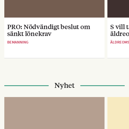
PRO: Nödvändigt beslut om
S vill
sänkt lönekrav
äldre
BEMANNING
ÄLDREOM
Nyhet