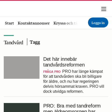
Logga in
Start
Kontaktannonser
Kryssa och tävla
Ekonomi
Hä
Tagg
Tandvård
Det här innebär
tandvårdsreformen
FRÅGA PRO
PRO har länge kämpat
för att tandvården ska bli billigare
för äldre, och nu har regeringen
delvis hörsammat kraven. PRO vill
dock utvidga reformen.
PRO: Bra med tandreform
men äldreomsorgen har