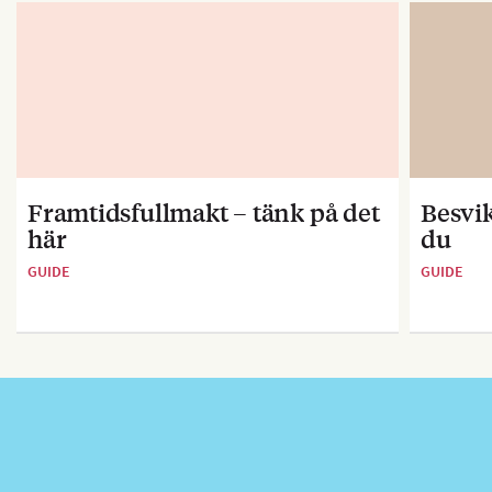
Framtidsfullmakt – tänk på det
Besvik
här
du
GUIDE
GUIDE