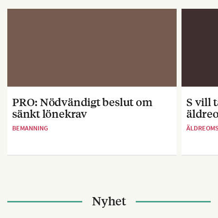
PRO: Nödvändigt beslut om
S vill
sänkt lönekrav
äldre
BEMANNING
ÄLDREOM
Nyhet