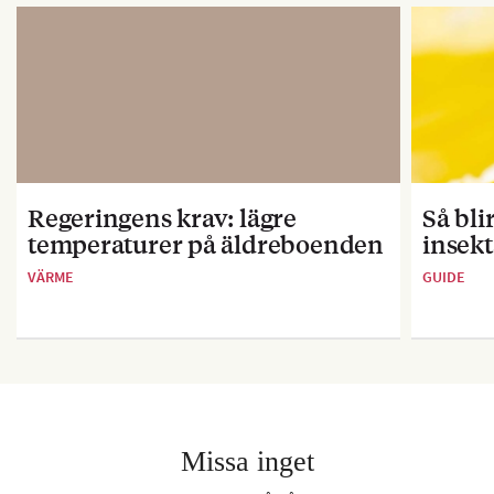
Regeringens krav: lägre
Så bl
temperaturer på äldreboenden
insekt
VÄRME
GUIDE
Missa inget