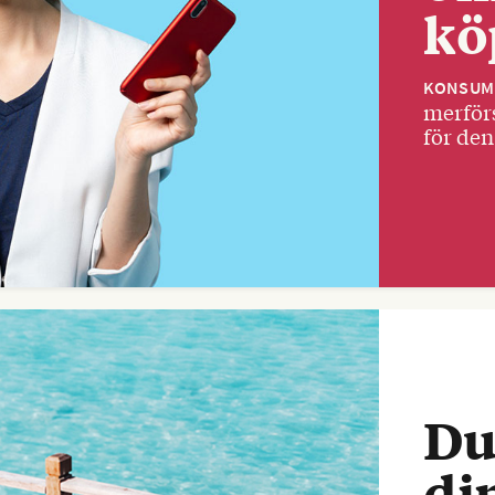
kö
KONSUM
merförs
för den
Du
di