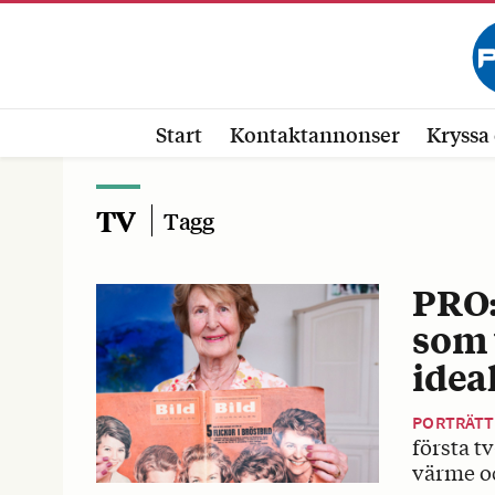
Start
Kontaktannonser
Kryssa 
TV
Tagg
PRO:
som 
idea
PORTRÄTT
första t
värme oc