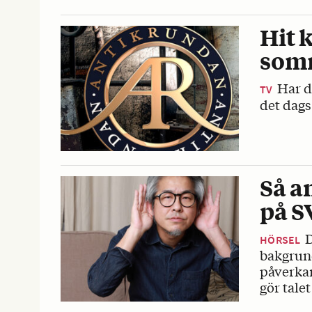
Hit 
som
Har d
TV
det dags
Så a
på S
D
HÖRSEL
bakgrun
påverka
gör talet