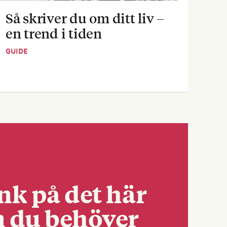
Så skriver du om ditt liv –
Sva
en trend i tiden
dej
GUIDE
GUID
nk på det här
 du behöver