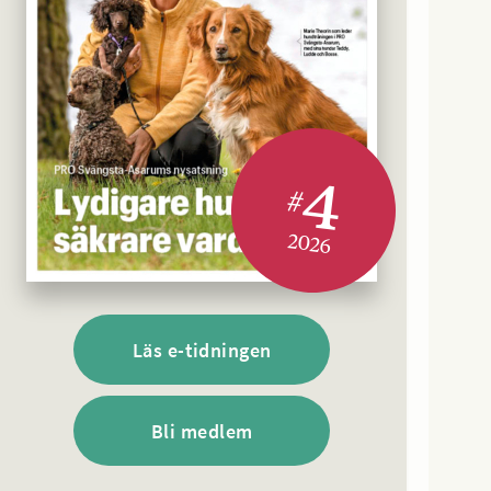
4
#
2026
Läs e-tidningen
Bli medlem