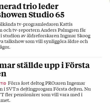
nerad trio leder
showen Studio 65
lkända tv-programledaren Kattis
m och tv-reportern Anders Palmgren får
 i studion av äldreforskaren Ingmar Skoog
ya talkshow som vill synliggöra äldre och
rågor.
mar ställde upp i Första
en
Förra året deltog PRO:aren Ingemar
ITID
 i SVT:s dejtingprogam Första dejten. Nu
T fler pensionärer som vill vara med i
met.