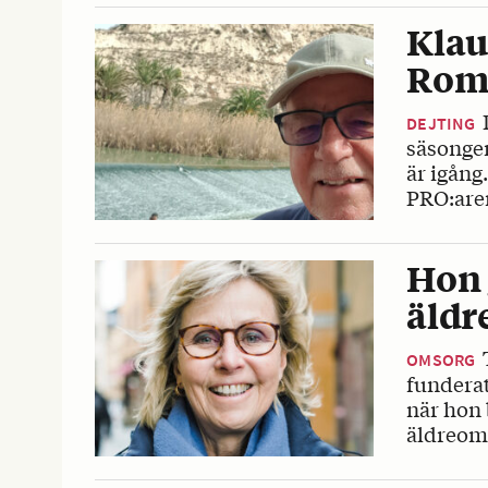
Klau
Rom
DEJTING
säsonge
är igång
PRO:are
Hon 
äldr
OMSORG
funderat
när hon 
äldreom