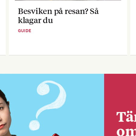
Besviken på resan? Så
klagar du
GUIDE
Tä
om