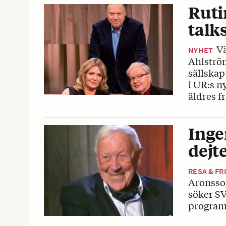
Ruti
talk
Vä
NYHET
Ahlströ
sällskap
i UR:s n
äldres f
Inge
dejt
RESA & FR
Aronsson
söker SV
program