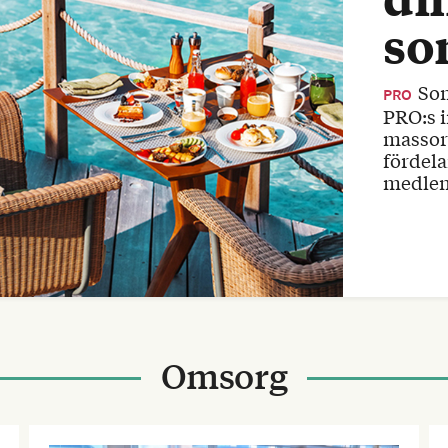
so
Som medlem är du med och stödjer
PRO
PRO:s i
massor 
fördela
medlem
Omsorg