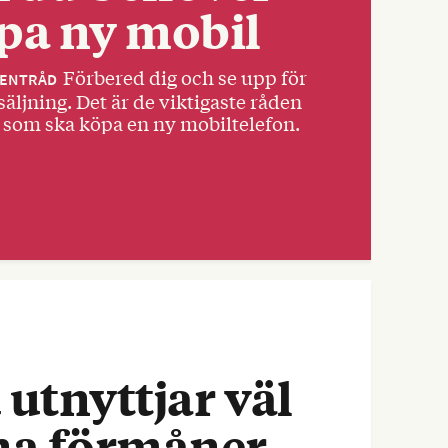
pa ny mobil
Förbered dig och se upp för
ENTRÅD
äljning. Det är de viktigaste råden
 som ska köpa en ny mobiltelefon.
 utnyttjar väl
na förmåner