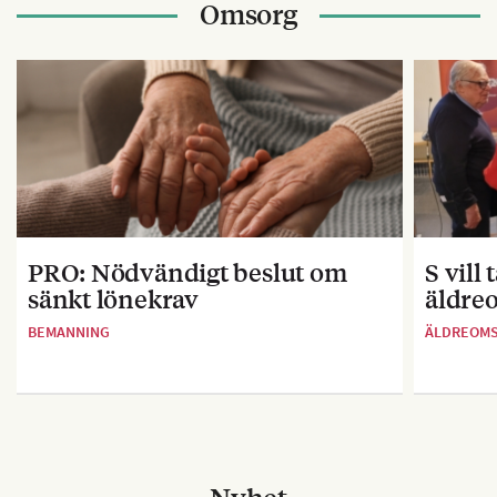
Omsorg
PRO: Nödvändigt beslut om
S vill
sänkt lönekrav
äldre
BEMANNING
ÄLDREOM