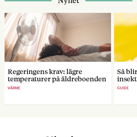
Nyhet
Regeringens krav: lägre
Så bl
temperaturer på äldreboenden
insekt
VÄRME
GUIDE