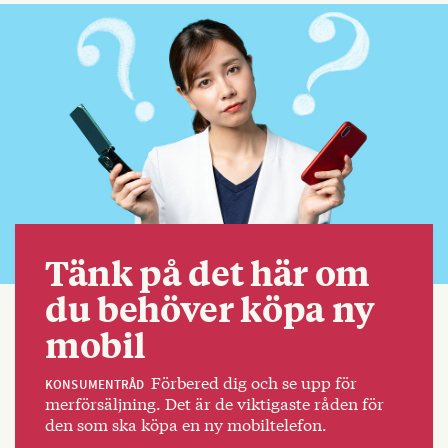
Tänk på det här om
du behöver köpa ny
mobil
Förbered dig och se upp för
KONSUMENTRÅD
merförsäljning. Det är de viktigaste råden för
den som ska köpa en ny mobiltelefon.