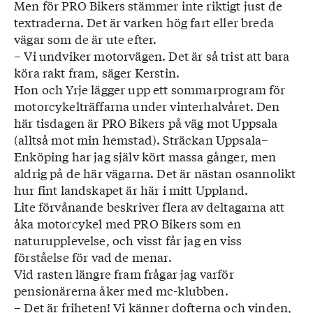
Men för PRO Bikers stämmer inte riktigt just de
textraderna. Det är varken hög fart eller breda
vägar som de är ute efter.
– Vi undviker motorvägen. Det är så trist att bara
köra rakt fram, säger Kerstin.
Hon och Yrje lägger upp ett sommarprogram för
motorcykelträffarna under vinterhalvåret. Den
här tisdagen är PRO Bikers på väg mot Uppsala
(alltså mot min hemstad). Sträckan Uppsala–
Enköping har jag själv kört massa gånger, men
aldrig på de här vägarna. Det är nästan osannolikt
hur fint landskapet är här i mitt Uppland.
Lite förvånande beskriver flera av deltagarna att
åka motorcykel med PRO Bikers som en
naturupplevelse, och visst får jag en viss
förståelse för vad de menar.
Vid rasten längre fram frågar jag varför
pensionärerna åker med mc-klubben.
– Det är friheten! Vi känner dofterna och vinden,