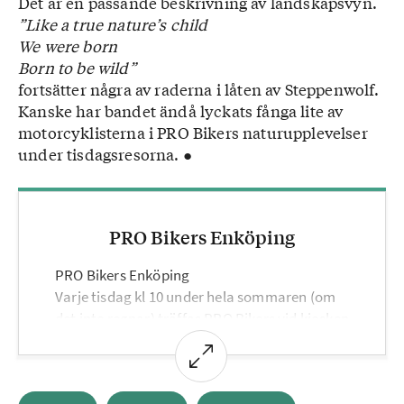
Det är en passande beskrivning av landskapsvyn.
”Like a true nature’s child
We were born
Born to be wild”
fortsätter några av raderna i låten av Steppenwolf.
Kanske har bandet ändå lyckats fånga lite av
motorcyklisterna i PRO Bikers naturupplevelser
under tisdagsresorna. ●
PRO Bikers Enköping
PRO Bikers Enköping
Varje tisdag kl 10 under hela sommaren (om
det inte regnar) träffas PRO Bikers vid kiosken
Pärlan i Enköping. Därifrån går resan till ett
förutbestämt mål, med lunchstopp och fika.
PRO Bikers kör hela dagen, och några av