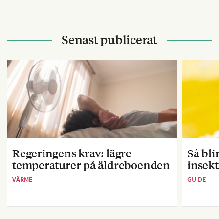
Senast publicerat
Regeringens krav: lägre
Så bl
temperaturer på äldreboenden
insekt
VÄRME
GUIDE