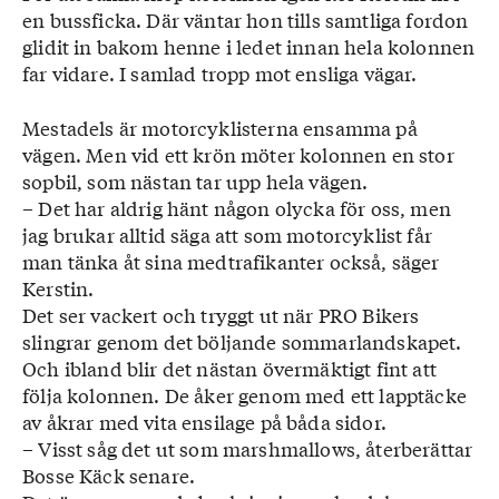
en bussficka. Där väntar hon tills samtliga fordon
glidit in bakom henne i ledet innan hela kolonnen
far vidare. I samlad tropp mot ensliga vägar.
Mestadels är motorcyklisterna ensamma på
vägen. Men vid ett krön möter kolonnen en stor
sopbil, som nästan tar upp hela vägen.
– Det har aldrig hänt någon olycka för oss, men
jag brukar alltid säga att som motorcyklist får
man tänka åt sina medtrafikanter också, säger
Kerstin.
Det ser vackert och tryggt ut när PRO Bikers
slingrar genom det böljande sommarlandskapet.
Och ibland blir det nästan övermäktigt fint att
följa kolonnen. De åker genom med ett lapptäcke
av åkrar med vita ensilage på båda sidor.
– Visst såg det ut som marshmallows, återberättar
Bosse Käck senare.