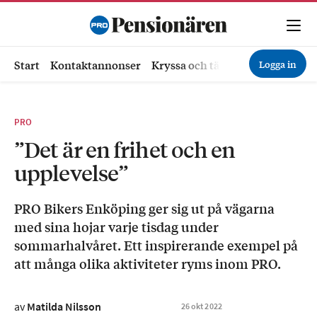
Logga in
Start
Kontaktannonser
Kryssa och tävla
Ekonomi
Hä
PRO
”Det är en frihet och en
upplevelse”
PRO Bikers Enköping ger sig ut på vägarna
med sina hojar varje tisdag under
sommarhalvåret. Ett inspirerande exempel på
att många olika aktiviteter ryms inom PRO.
av
Matilda Nilsson
26
okt
2022