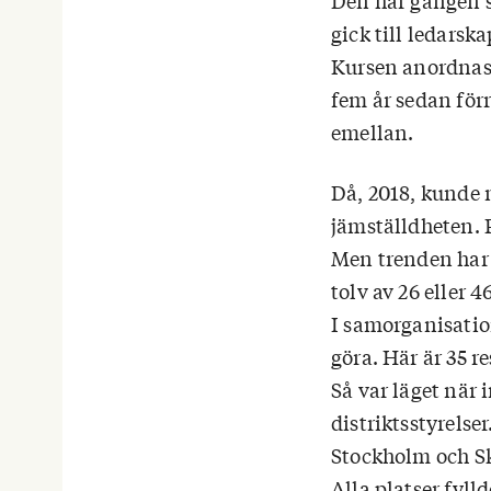
Den här gången s
gick till ledarsk
Kursen anordnas 
fem år sedan för
emellan.
Då, 2018, kunde m
jämställdheten. 
Men trenden har v
tolv av 26 eller 
I samorganisatio
göra. Här är 35 
Så var läget när i
distriktsstyrelse
Stockholm och Sk
Alla platser fylld