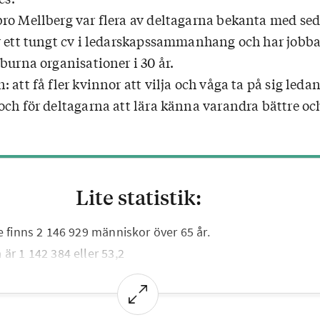
ro Mellberg var flera av deltagarna bekanta med se
r ett tungt cv i ledarskapssammanhang och har jobb
burna organisationer i 30 år.
 att få fler kvinnor att vilja och våga ta på sig leda
och för deltagarna att lära känna varandra bättre oc
Lite statistik:
e finns 2 146 929 människor över 65 år.
är 1 142 384 eller 53,2
innor.
cirka 270 000 medlemmar varav 164 700 eller 61 procent 