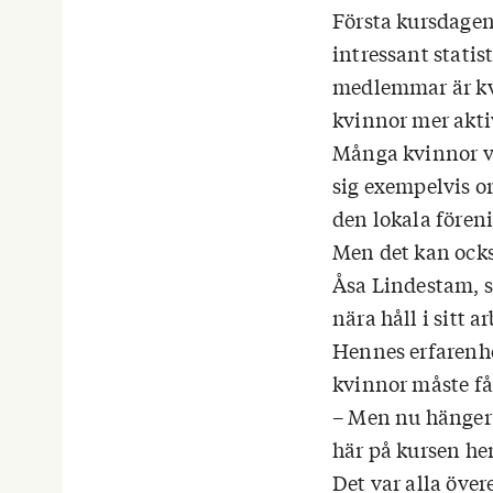
Första kursdagen
■ På kong
intressant statist
av ombude
medlemmar är kvin
251 ombud
kvinnor mer aktiv
Många kvinnor vi
Källa: PRO
sig exempelvis o
den lokala föreni
Men det kan ocks
Åsa Lindestam, s
nära håll i sitt a
Hennes erfarenhe
kvinnor måste få
– Men nu hänger de
här på kursen hem
Det var alla öve