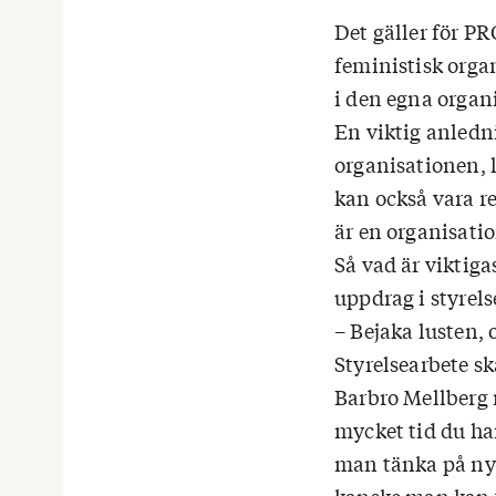
Det gäller för P
feministisk organ
i den egna organ
En viktig anledn
organisationen, l
kan också vara r
är en organisatio
Så vad är viktigas
uppdrag i styrel
– Bejaka lusten,
Styrelsearbete sk
Barbro Mellberg r
mycket tid du har
man tänka på nya 