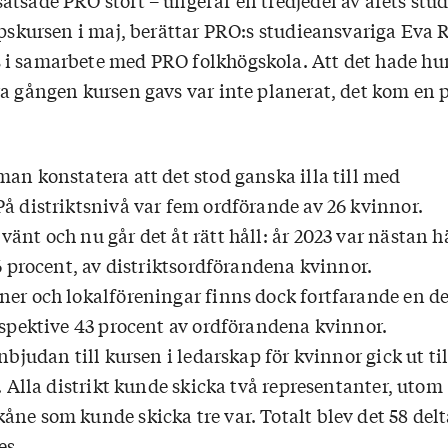
atsade PRO stort – ungefär en tredjedel av årets stu
apskursen i maj, berättar PRO:s studieansvariga Eva 
i samarbete med PRO folkhögskola. Att det hade hu
ra gången kursen gavs var inte planerat, det kom en
an konstatera att det stod ganska illa till med
På distriktsnivå var fem ordförande av 26 kvinnor.
änt och nu går det åt rätt håll: år 2023 var nästan h
46 procent, av distriktsordförandena kvinnor.
ner och lokalföreningar finns dock fortfarande en de
respektive 43 procent av ordförandena kvinnor.
nbjudan till kursen i ledarskap för kvinnor gick ut til
r. Alla distrikt kunde skicka två representanter, utom
åne som kunde skicka tre var. Totalt blev det 58 delt
es.