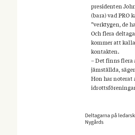
presidenten John
(bara) vad PRO ka
”verktygen, de ha
Och flera deltag
kommer att kalla t
kontakten.
– Det finns flera
jämställda, säge
Hon har noterat 
idrottsföreninga
Deltagarna på ledarsk
Nygårds