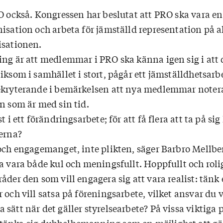
RO också. Kongressen har beslutat att PRO ska vara en
isation och arbeta för jämställd representation på a
isationen.
ing är att medlemmar i PRO ska känna igen sig i att
iksom i samhället i stort, pågår ett jämställdhetsarb
ekryterande i bemärkelsen att nya medlemmar noter
n som är med sin tid.
t i ett förändringsarbete; för att få flera att ta på si
serna?
 och engagemanget, inte plikten, säger Barbro Mellbe
a vara både kul och meningsfullt. Hoppfullt och roli
åder den som vill engagera sig att vara realist: tänk 
 och vill satsa på föreningsarbete, vilket ansvar du v
sätt när det gäller styrelsearbete? På vissa viktiga 