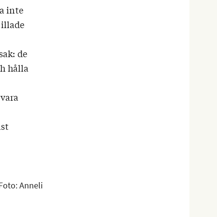
a inte
illade
sak: de
ch hålla
 vara
nst
Foto: Anneli