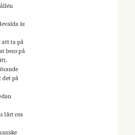
ållén
devalda är
 att ta på
at bero på
ätt.
förande
t det på
medan
r lärt oss
ikanske