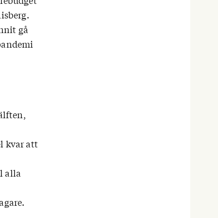
diebudget
Risberg.
nnit gå
 pandemi
älften,
l kvar att
l alla
agare.