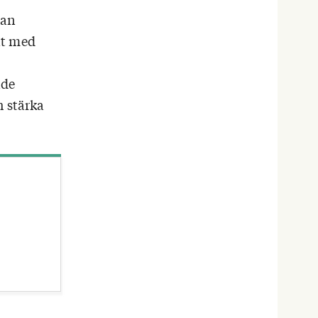
dan
at med
nde
h stärka
är