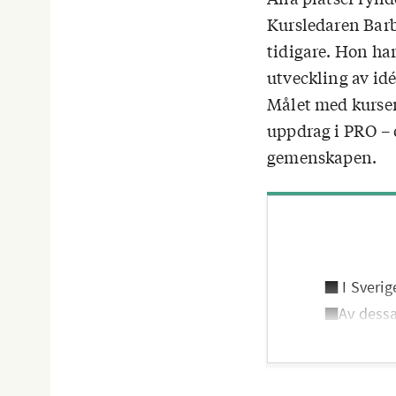
Kursledaren Barb
tidigare. Hon ha
utveckling av idé
Målet med kursen:
uppdrag i PRO – 
gemenskapen.
■ I Sverig
■Av dessa 
procent kv
■ PRO har 
kvinnor.