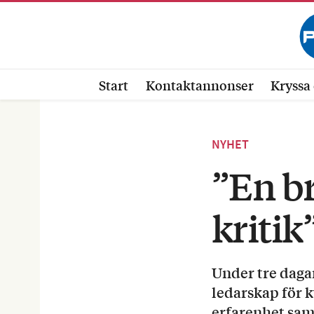
Start
Kontaktannonser
Kryssa 
NYHET
”En br
kritik
Under tre dagar
ledarskap för 
erfarenhet saml