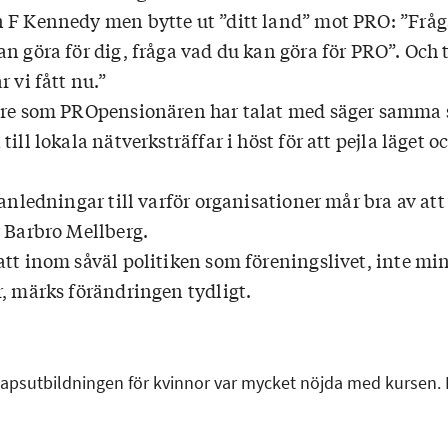
 F Kennedy men bytte ut ”ditt land” mot PRO: ”Fråg
n göra för dig, fråga vad du kan göra för PRO”. Och t
r vi fått nu.”
are som PROpensionären har talat med säger samma 
ill lokala nätverksträffar i höst för att pejla läget o
 anledningar till varför organisationer mår bra av att
r Barbro Mellberg.
att inom såväl politiken som föreningslivet, inte mi
r, märks förändringen tydligt.
apsutbildningen för kvinnor var mycket nöjda med kursen. 