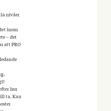
lla nivåer
 det inom
ete – det
ar att PRO
g ledande
rg.
gt!
efter hur
ill ta. Kan
poster