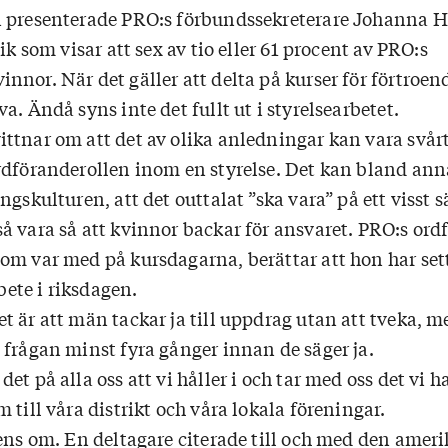
 presenterade PRO:s förbundssekreterare Johanna H
ressen 2022 var 42 procent
ik som visar att sex av tio eller 61 procent av PRO:s
n kvinnor (105 kvinnor av
nor. När det gäller att delta på kurser för förtroen
).
a. Ändå syns inte det fullt ut i styrelsearbetet.
ttnar om att det av olika anledningar kan vara svårt
rdföranderollen inom en styrelse. Det kan bland ann
ngskulturen, att det outtalat ”ska vara” på ett visst s
å vara så att kvinnor backar för ansvaret. PRO:s ord
om var med på kursdagarna, berättar att hon har set
rbete i riksdagen.
t är att män tackar ja till uppdrag utan att tveka, 
 frågan minst fyra gånger innan de säger ja.
t på alla oss att vi håller i och tar med oss det vi ha
 till våra distrikt och våra lokala föreningar.
rens om. En deltagare citerade till och med den amer