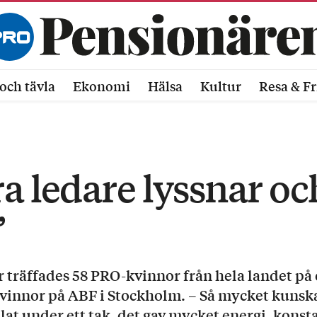
och tävla
Ekonomi
Hälsa
Kultur
Resa & Fr
a ledare lyssnar och
”
 träffades 58 PRO-kvinnor från hela landet på 
kvinnor på ABF i Stockholm. – Så mycket kunsk
at under ett tak, det gav mycket energi, konst