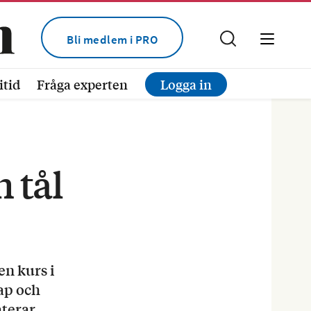
Bli medlem i PRO
itid
Fråga experten
Logga in
 tål
en kurs i
ap och
aterar