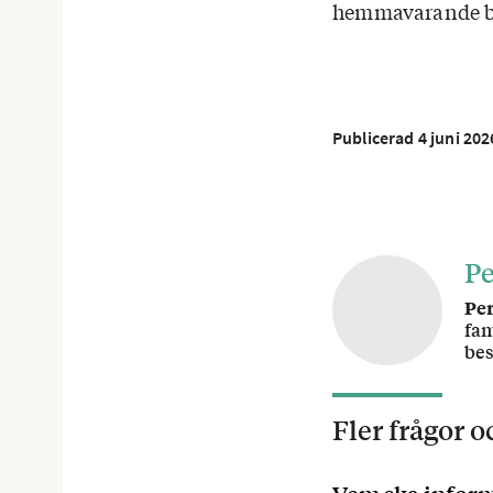
hemmavarande ba
Publicerad 4 juni 202
P
Pe
fam
bes
Fler frågor 