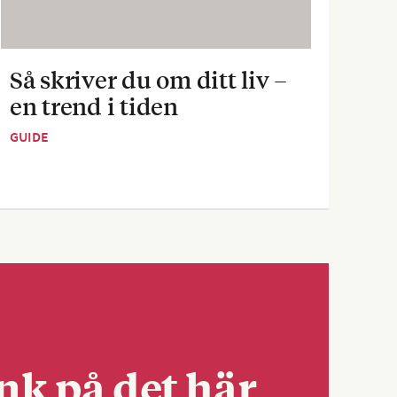
Så skriver du om ditt liv –
Sva
en trend i tiden
dej
GUIDE
GUID
nk på det här