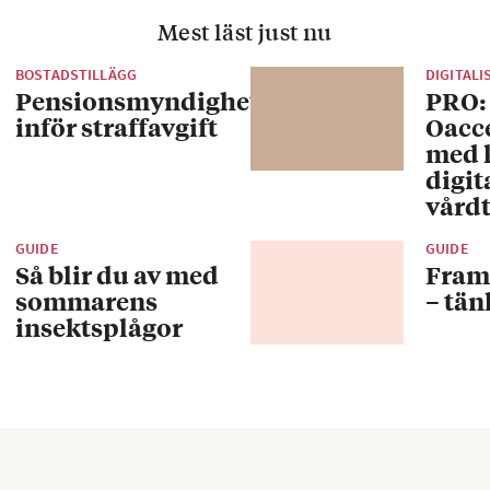
Mest läst just nu
BOSTADSTILLÄGG
DIGITALI
Pensionsmyndigheten
PRO:
inför straffavgift
Oacc
med 
digit
vårdt
GUIDE
GUIDE
Så blir du av med
Fram
sommarens
– tän
insektsplågor