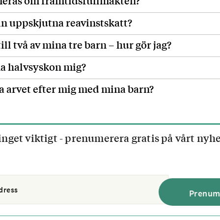
meras om framtidsfullmakten?
n uppskjutna reavinstskatt?
till två av mina tre barn – hur gör jag?
a halvsyskon mig?
la arvet efter mig med mina barn?
inget viktigt - prenumerera gratis på vårt nyh