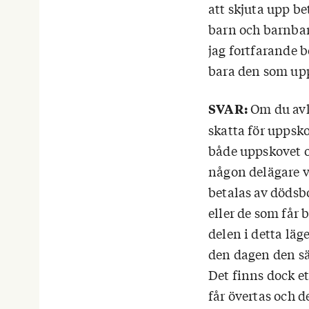
att skjuta upp be
barn och barnbar
jag fortfarande 
bara den som upp
Om du avl
SVAR:
skatta för uppsk
både uppskovet o
någon delägare v
betalas av dödsb
eller de som får 
delen i detta lä
den dagen den sä
Det finns dock e
får övertas och 