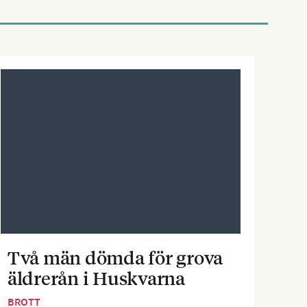
Två män dömda för grova
Pe
äldrerån i Huskvarna
inf
BROTT
BOST