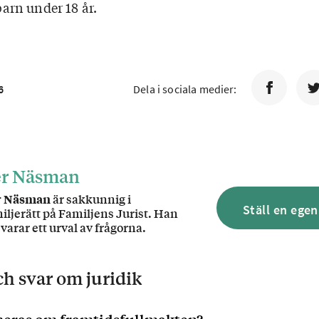
rn under 18 år.
6
Dela i sociala medier:
er Näsman
r Näsman
är sakkunnig i
Ställ en egen
iljerätt på Familjens Jurist. Han
varar ett urval av frågorna.
och svar om
juridik