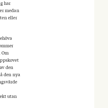
ag har
ider medan
ten eller
behöva
 kommer
t. Om
uppskovet
 av den
på den nya
ingsvärde
rekt utan