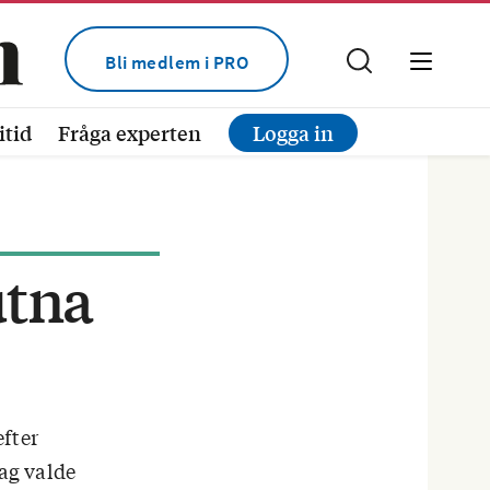
Bli medlem i PRO
itid
Fråga experten
Logga in
utna
efter
Jag valde