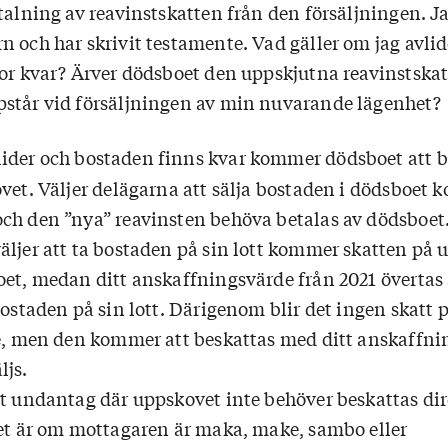
talning av reavinstskatten från den försäljningen. J
n och har skrivit testamente. Vad gäller om jag avl
bor kvar? Ärver dödsboet den uppskjutna reavinstskat
står vid försäljningen av min nuvarande lägenhet?
ider och bostaden finns kvar kommer dödsboet att 
ovet. Väljer delägarna att sälja bostaden i dödsboet
ch den ”nya” reavinsten behöva betalas av dödsboe
äljer att ta bostaden på sin lott kommer skatten på 
oet, medan ditt anskaffningsvärde från 2021 övertas
bostaden på sin lott. Därigenom blir det ingen skatt 
ge, men den kommer att beskattas med ditt anskaffn
ljs.
tt undantag där uppskovet inte behöver beskattas di
det är om mottagaren är maka, make, sambo eller