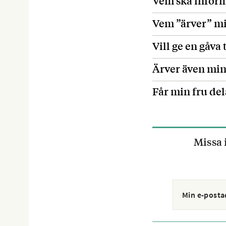
Vem ska infor
Vem ”ärver” mi
Vill ge en gåva 
Ärver även min
Får min fru de
Missa 