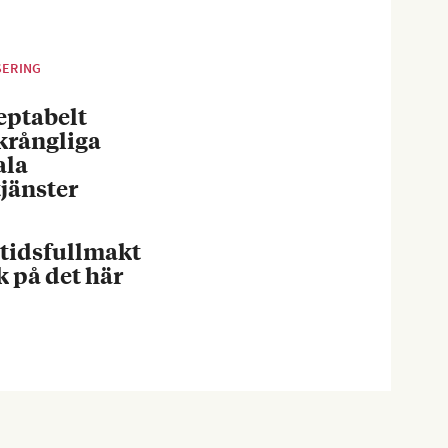
SERING
eptabelt
krångliga
ala
jänster
tidsfullmakt
k på det här