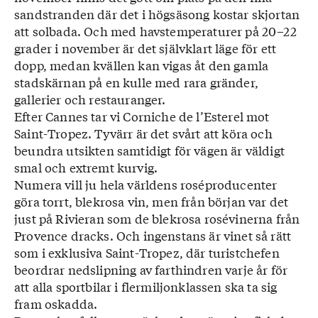
sandstranden där det i högsäsong kostar skjortan
att solbada. Och med havstemperaturer på 20–22
grader i november är det självklart läge för ett
dopp, medan kvällen kan vigas åt den gamla
stadskärnan på en kulle med rara gränder,
gallerier och restauranger.
Efter Cannes tar vi Corniche de l’Esterel mot
Saint-Tropez. Tyvärr är det svårt att köra och
beundra utsikten samtidigt för vägen är väldigt
smal och extremt kurvig.
Numera vill ju hela världens roséproducenter
göra torrt, blekrosa vin, men från början var det
just på Rivieran som de blekrosa rosévinerna från
Provence dracks. Och ingenstans är vinet så rätt
som i exklusiva Saint-Tropez, där turistchefen
beordrar nedslipning av farthindren varje år för
att alla sportbilar i flermiljonklassen ska ta sig
fram oskadda.