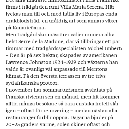
finns i trädgården runt Villa Maria Serena. Här
lyckas man till och med hålla liv i Europas enda
drakblodsträd, en uråldrig art som annars växer
på Kanarieöarna.
Men trädgårdskonnässörer väljer numera allra
helst Serre de la Madone, där vi tillbringar ett par
timmar med trädgårdsspecialisten Michel Imbert:
– Den är på sex hektar, skapades av amerikanen
Lawrence Johnston 1924–1939 och växterna han
valde är ovanligt väl anpassade till Mentons
klimat. På den översta terrassen av tre trivs
sydafrikanska proteor.
I november har sommarturismen avslutats på
Franska rivieran sen en månad, men hit kommer
alltid många besökare så bara enstaka hotell slår
igen – oftast för renovering – medan nästan alla
restauranger förblir öppna. Dagarna bjuder på
20–25 graders värme, solen skiner oftast och