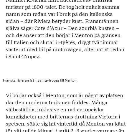
turister på 1800-talet. De tog helt enkelt samma
namn som redan var i bruk på den italienska
sidan – där Riviera betyder kust. Fransmännen
själva säger Cote d’Azur – Den azurblå kusten –
och de anser att den börjar i Menton på gränsen
till Italien och slutar i Hyères, drygt två timmar
västerut med bil på motorvägen, alternativt redan
i Saint-Tropez.
Franska rivieran från Sainte-Tropez till Menton.
Vi börjar också i Menton, som är något av platsen
där den moderna turismen föddes. Många
välbeställda, inklusive en rad europeiska
kungligheter med britternas drottning Victoria i
spetsen, sökte sig hit vintertid då Menton var känt
för sitt milda klimat, i snitt 2–3 grader varmare än