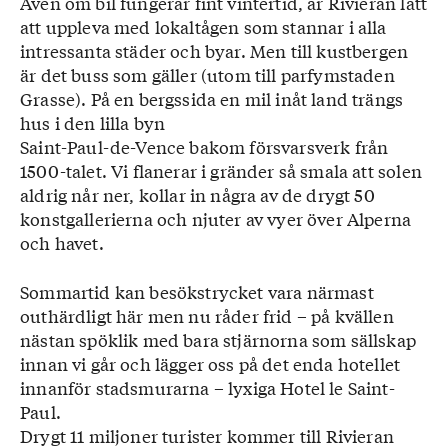
Även om bil fungerar fint vintertid, är Rivieran lätt
att uppleva med lokaltågen som stannar i alla
intressanta städer och byar. Men till kustbergen
är det buss som gäller (utom till parfymstaden
Grasse). På en bergssida en mil inåt land trängs
hus i den lilla byn
Saint-Paul-de-Vence bakom försvarsverk från
1500-talet. Vi flanerar i gränder så smala att solen
aldrig når ner, kollar in några av de drygt 50
konstgallerierna och njuter av vyer över Alperna
och havet.
Sommartid kan besökstrycket vara närmast
outhärdligt här men nu råder frid – på kvällen
nästan spöklik med bara stjärnorna som sällskap
innan vi går och lägger oss på det enda hotellet
innanför stadsmurarna – lyxiga Hotel le Saint-
Paul.
Drygt 11 miljoner turister kommer till Rivieran