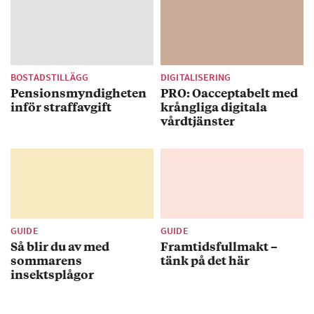
specialiteter.
■ Type 55, Nice: Kreativa gourmetpizzor
möter avsmakningsrätter.
■ La Rotonde: Hotel Negrescos cirkus-
BOSTADSTILLÄGG
DIGITALISERING
brasserie har humana priser till lunch.
Pensionsmyndigheten
PRO: Oacceptabelt med
■ L’Amandier de Mougins, Mougins:
inför straffavgift
krångliga digitala
Provencalsk krog som var Picassos favorit.
vårdtjänster
Mer info: cotedazurfrance.fr
GUIDE
GUIDE
Så blir du av med
Framtidsfullmakt –
sommarens
tänk på det här
insektsplågor