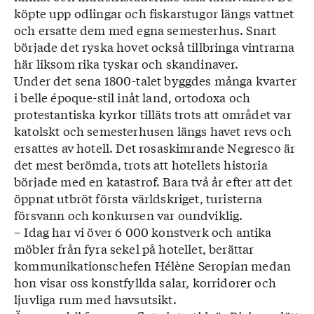
köpte upp odlingar och fiskarstugor längs vattnet
och ersatte dem med egna semesterhus. Snart
började det ryska hovet också tillbringa vintrarna
här liksom rika tyskar och skandinaver.
Under det sena 1800-talet byggdes många kvarter
i belle époque-stil inåt land, ortodoxa och
protestantiska kyrkor tilläts trots att området var
katolskt och semesterhusen längs havet revs och
ersattes av hotell. Det rosaskimrande Negresco är
det mest berömda, trots att hotellets historia
började med en katastrof. Bara två år efter att det
öppnat utbröt första världskriget, turisterna
försvann och konkursen var oundviklig.
– Idag har vi över 6 000 konstverk och antika
möbler från fyra sekel på hotellet, berättar
kommunikationschefen Hélène Seropian medan
hon visar oss konstfyllda salar, korridorer och
ljuvliga rum med havsutsikt.