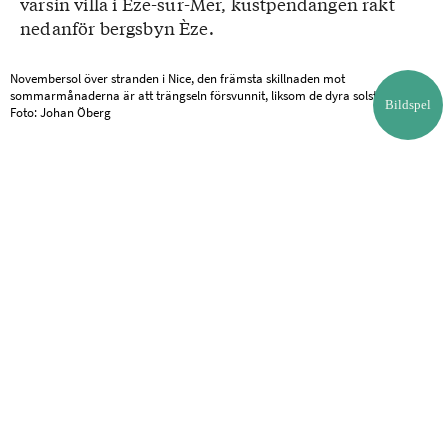
varsin villa i Èze-sur-Mer, kustpendangen rakt
nedanför bergsbyn Èze.
Novembersol över stranden i Nice, den främsta skillnaden mot
sommarmånaderna är att trängseln försvunnit, liksom de dyra solstolarna.
Bildspel
Foto: Johan Öberg