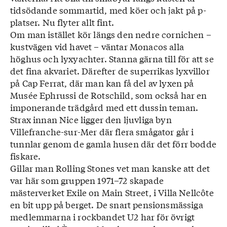
tidsödande sommartid, med köer och jakt på p-
platser. Nu flyter allt fint.
Om man istället kör längs den nedre cornichen –
kustvägen vid havet – väntar Monacos alla
höghus och lyxyachter. Stanna gärna till för att se
det fina akvariet. Därefter de superrikas lyxvillor
på Cap Ferrat, där man kan få del av lyxen på
Musée Ephrussi de Rotschild, som också har en
imponerande trädgård med ett dussin teman.
Strax innan Nice ligger den ljuvliga byn
Villefranche-sur-Mer där flera smågator går i
tunnlar genom de gamla husen där det förr bodde
fiskare.
Gillar man Rolling Stones vet man kanske att det
var här som gruppen 1971–72 skapade
mästerverket Exile on Main Street, i Villa Nellcôte
en bit upp på berget. De snart pensionsmässiga
medlemmarna i rockbandet U2 har för övrigt