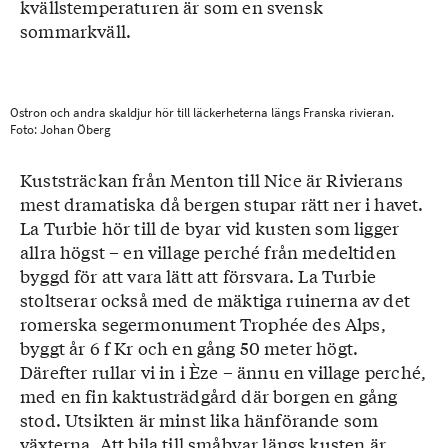
kvällstemperaturen är som en svensk
sommarkväll.
Ostron och andra skaldjur hör till läckerheterna längs Franska rivieran.
Foto: Johan Öberg
Kuststräckan från Menton till Nice är Rivierans
mest dramatiska då bergen stupar rätt ner i havet.
La Turbie hör till de byar vid kusten som ligger
allra högst – en village perché från medeltiden
byggd för att vara lätt att försvara. La Turbie
stoltserar också med de mäktiga ruinerna av det
romerska segermonument Trophée des Alps,
byggt år 6 f Kr och en gång 50 meter högt.
Därefter rullar vi in i Èze – ännu en village perché,
med en fin kaktusträdgård där borgen en gång
stod. Utsikten är minst lika hänförande som
växterna. Att bila till småbyar längs kusten är