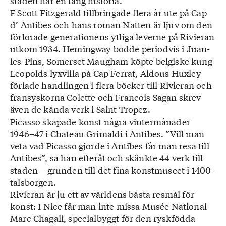
staden har en lång historia.
F Scott Fitzgerald tillbringade flera år ute på Cap
d’ Antibes och hans roman Natten är ljuv om den
förlorade generationens ytliga leverne på Rivieran
utkom 1934. Hemingway bodde periodvis i Juan-
les-Pins, Somerset Maugham köpte belgiske kung
Leopolds lyxvilla på Cap Ferrat, Aldous Huxley
förlade handlingen i flera böcker till Rivieran och
fransyskorna Colette och Francois Sagan skrev
även de kända verk i Saint Tropez.
Picasso skapade konst några vintermånader
1946–47 i Chateau Grimaldi i Antibes. ”Vill man
veta vad Picasso gjorde i Antibes får man resa till
Antibes”, sa han efteråt och skänkte 44 verk till
staden – grunden till det fina konstmuseet i 1400-
talsborgen.
Rivieran är ju ett av världens bästa resmål för
konst: I Nice får man inte missa Musée National
Marc Chagall, specialbyggt för den ryskfödda