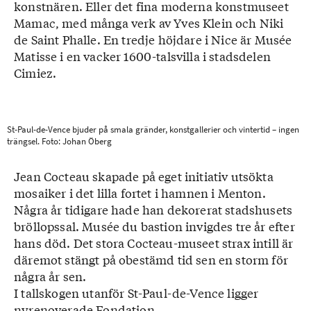
konstnären. Eller det fina moderna konstmuseet
Mamac, med många verk av Yves Klein och Niki
de Saint Phalle. En tredje höjdare i Nice är Musée
Matisse i en vacker 1600-talsvilla i stadsdelen
Cimiez.
St-Paul-de-Vence bjuder på smala gränder, konstgallerier och vintertid – ingen
trängsel. Foto: Johan Öberg
Jean Cocteau skapade på eget initiativ utsökta
mosaiker i det lilla fortet i hamnen i Menton.
Några år tidigare hade han dekorerat stadshusets
bröllopssal. Musée du bastion invigdes tre år efter
hans död. Det stora Cocteau-museet strax intill är
däremot stängt på obestämd tid sen en storm för
några år sen.
I tallskogen utanför St-Paul-de-Vence ligger
nyrenoverade Fondation