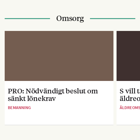
Omsorg
PRO: Nödvändigt beslut om
S vill
sänkt lönekrav
äldre
BEMANNING
ÄLDREOM