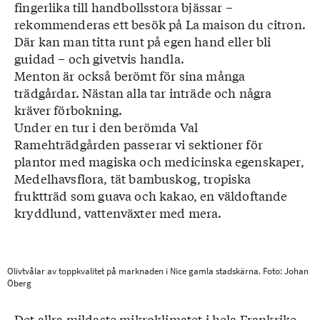
fingerlika till handbollsstora bjässar –
rekommenderas ett besök på La maison du citron.
Där kan man titta runt på egen hand eller bli
guidad – och givetvis handla.
Menton är också berömt för sina många
trädgårdar. Nästan alla tar inträde och några
kräver förbokning.
Under en tur i den berömda Val
Ramehträdgården passerar vi sektioner för
plantor med magiska och medicinska egenskaper,
Medelhavsflora, tät bambuskog, tropiska
fruktträd som guava och kakao, en väldoftande
kryddlund, vattenväxter med mera.
Olivtvålar av toppkvalitet på marknaden i Nice gamla stadskärna. Foto: Johan
Öberg
Det allra mildaste mikroklimatet i hela Frankrike