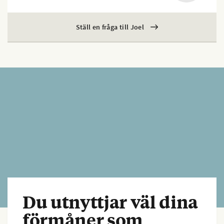
Ställ en fråga till Joel
Du utnyttjar väl dina
förmåner som