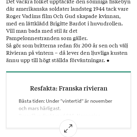
Det vackra folket upptäckte den sömniga fiskebyn
där amerikanska soldater landsteg 1944 tack vare
Roger Vadims film Och Gud skapade kvinnan,
med en lättklädd Brigitte Bardot i huvudrollen.
Vill man bada med stil är det
Pampelonnestranden som gäller.
Så gör som britterna redan för 200 år sen och välj
Rivieran på vintern – då lever den ljuvliga kusten
ännu upp till högt ställda förväntningar. ●
Resfakta: Franska rivieran
Bästa tiden: Under ”vintertid” är november
och mars härligast.
Resa: Flyg direkt med SAS, Norwegian,
Eurowings eller Easyjet från Stockholm,
Köpenhamn och Göteborg. Från Stockholm