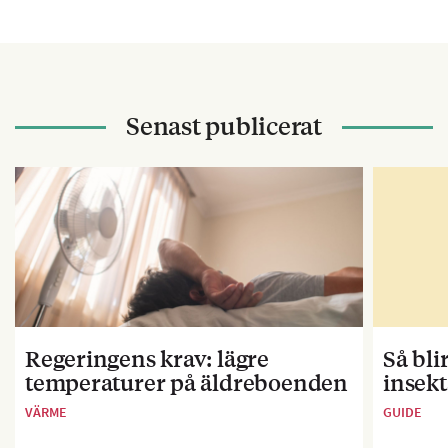
Senast publicerat
Regeringens krav: lägre
Så bl
temperaturer på äldreboenden
insekt
VÄRME
GUIDE