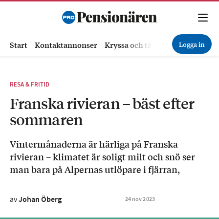
Logga in
Start
Kontaktannonser
Kryssa och tävla
Ekonomi
Hä
RESA & FRITID
Franska rivieran – bäst efter
sommaren
Vintermånaderna är härliga på Franska
rivieran – klimatet är soligt milt och snö ser
man bara på Alpernas utlöpare i fjärran,
av
Johan Öberg
24
nov
2023