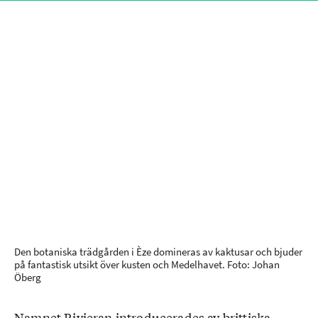
Den botaniska trädgården i Èze domineras av kaktusar och bjuder
på fantastisk utsikt över kusten och Medelhavet. Foto: Johan
Öberg
Namnet Rivieran introducerades av brittiska