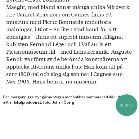
Maeght, med bland annat många unika Miróverk,
i Le Cannet strax norr om Cannes finns ett
museum med Pierre Bonnards underbara
målningar, i Biot – en liten stad känd för sitt
konstglas – finns ett superbt museum tillägnat
kubisten Fernand Léger och i Vallauris ett
Picassomuseum till – med hans keramik. Auguste
Renoir var först av de berömda konstnärerna att
upptäcka Rivierans unika ljus. Han kom dit på
sent 1800-tal och slog sig sen ner i Cagnes-sur-
Mer 1906. Hans hem är nu museum.
Den morgonpigga styr gärna stegen mot Antibes matmarknad där i stort sett
allt är lokalproducerat. Foto: Johan Öberg
Bildspel