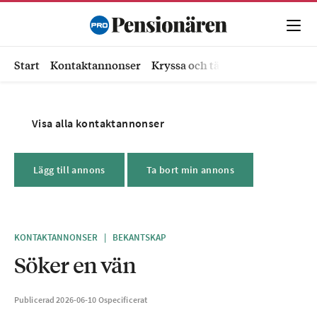
Start
Kontaktannonser
Kryssa och tävla
Ekonomi
Hä
Visa alla kontaktannonser
Lägg till annons
Ta bort min annons
KONTAKTANNONSER
|
BEKANTSKAP
Söker en vän
Publicerad
2026-06-10
Ospecificerat