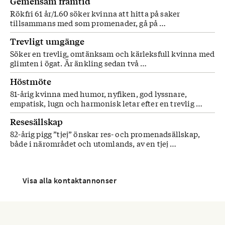
Gemensam framtid
Rökfri 61 år/1.60 söker kvinna att hitta på saker
tillsammans med som promenader, gå på …
Trevligt umgänge
Söker en trevlig, omtänksam och kärleksfull kvinna med
glimten i ögat. Är änkling sedan två …
Höstmöte
81-årig kvinna med humor, nyfiken, god lyssnare,
empatisk, lugn och harmonisk letar efter en trevlig …
Resesällskap
82-årig pigg ”tjej” önskar res- och promenadsällskap,
både i närområdet och utomlands, av en tjej …
Visa alla kontaktannonser