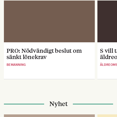
PRO: Nödvändigt beslut om
S vill
sänkt lönekrav
äldre
BEMANNING
ÄLDREOM
Nyhet