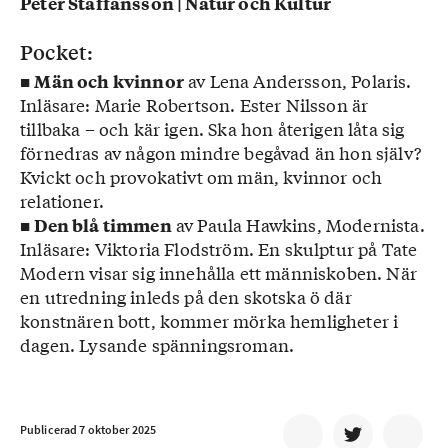
Peter Staffansson | Natur och Kultur
Pocket:
■
av Lena Andersson, Polaris.
Män och kvinnor
Inläsare: Marie Robertson. Ester Nilsson är
tillbaka – och kär igen. Ska hon återigen låta sig
förnedras av någon mindre begåvad än hon själv?
Kvickt och provokativt om män, kvinnor och
relationer.
■
av Paula Hawkins, Modernista.
Den blå timmen
Inläsare: Viktoria Flodström. En skulptur på Tate
Modern visar sig innehålla ett människoben. När
en utredning inleds på den skotska ö där
konstnären bott, kommer mörka hemligheter i
dagen. Lysande spänningsroman.
Publicerad 7 oktober 2025