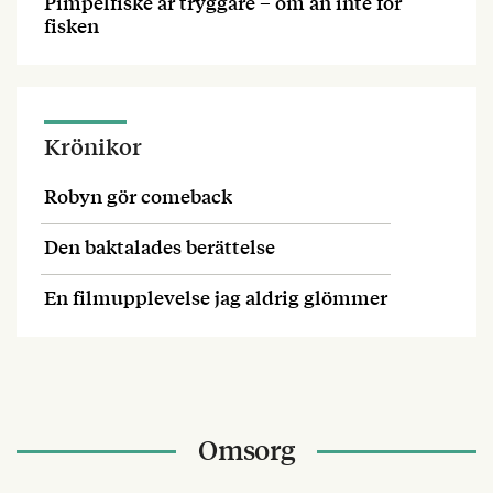
Pimpelfiske är tryggare – om än inte för
fisken
Krönikor
Robyn gör comeback
Den baktalades berättelse
En filmupplevelse jag aldrig glömmer
Omsorg