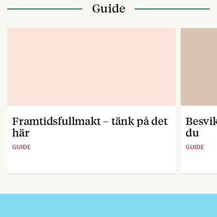
Guide
Framtidsfullmakt – tänk på det
Besvik
här
du
GUIDE
GUIDE