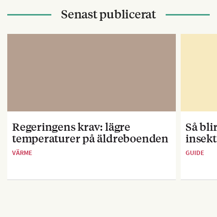
Senast publicerat
Regeringens krav: lägre
Så bl
temperaturer på äldreboenden
insekt
VÄRME
GUIDE