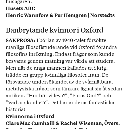
husägaren.
Husets ABC
Henric Wannfors & Per Hemgren | Norstedts
Banbrytande kvinnor i Oxford
I början av 1940-talet försökte
SAKPROSA:
manliga filosofistuderande vid Oxford förändra
filosofins inriktning. Endast frågor som kunde
besvaras genom mätning var värda att studera.
Men när de unga männen kallades ut i krig,
trädde en grupp kvinnliga filosofer fram. De
försvarade undersökandet av de svårmätbara,
metafysiska frågor som tänkare ägnat sig åt sedan
antiken. ”Hur bör vi leva?”, ”Finns Gud?” och
”Vad är skönhet?”. Det här är deras fantastiska
historia!
Kvinnorna i Oxford
Clare Mac Cumhaill & Rachel Wiseman, Övers.