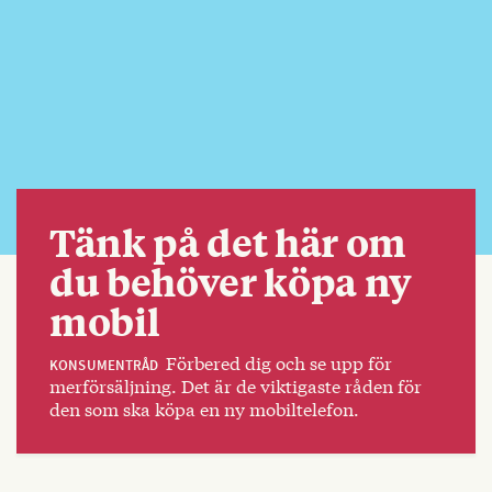
Tänk på det här om
du behöver köpa ny
mobil
Förbered dig och se upp för
KONSUMENTRÅD
merförsäljning. Det är de viktigaste råden för
den som ska köpa en ny mobiltelefon.