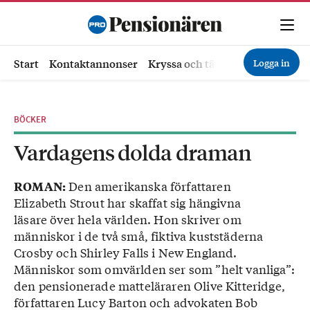
Logga in
Start
Kontaktannonser
Kryssa och tävla
Ekonomi
Hä
BÖCKER
Vardagens dolda draman
Den amerikanska författaren
ROMAN:
Elizabeth Strout har skaffat sig hängivna
läsare över hela världen. Hon skriver om
människor i de två små, fiktiva kuststäderna
Crosby och Shirley Falls i New England.
Människor som omvärlden ser som ”helt vanliga”:
den pensionerade matteläraren Olive Kitteridge,
författaren Lucy Barton och advokaten Bob