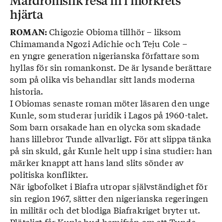
Mardrömslik resa in i mörkrets
hjärta
Chigozie Obioma tillhör – liksom
ROMAN:
Chimamanda Ngozi Adichie och Teju Cole –
en yngre generation nigerianska författare som
hyllas för sin romankonst. De är lysande berättare
som på olika vis behandlar sitt lands moderna
historia.
I Obiomas senaste roman möter läsaren den unge
Kunle, som studerar juridik i Lagos på 1960-talet.
Som barn orsakade han en olycka som skadade
hans lillebror Tunde allvarligt. För att slippa tänka
på sin skuld, går Kunle helt upp i sina studier: han
märker knappt att hans land slits sönder av
politiska konflikter.
När igbofolket i Biafra utropar självständighet för
sin region 1967, sätter den nigerianska regeringen
in militär och det blodiga Biafrakriget bryter ut.
Plötsligt får Kunle bud hemifrån om att Tunde