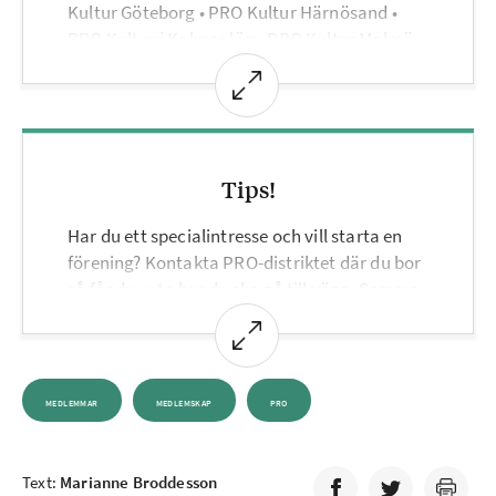
Kultur Göteborg • PRO Kultur Härnösand •
PRO Kultur i Kalmar län • PRO Kultur Malmö •
PRO Kultur Uppsala • PRO Kultur Värmland •
PRO Kultur Västerås • PRO Kultur Örebro •
PRO Kultur Örnsköldsvik • PRO Kultur Leva
Livet • PRO Sport • PRO Sport Ångermanland •
PRO Transport Avdelning 2 • PRO TonArt
Tips!
Har du ett specialintresse och vill starta en
förening? Kontakta PRO-distriktet där du bor
så får du veta hur du ska gå till väga. Samma
gäller om du vill gå med i en av föreningarna i
artikeln, eller kontakta dem direkt.
MEDLEMMAR
MEDLEMSKAP
PRO
Text:
Marianne Broddesson