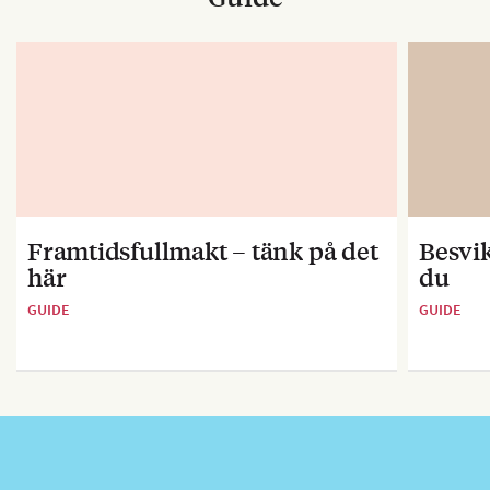
Framtidsfullmakt – tänk på det
Besvik
här
du
GUIDE
GUIDE