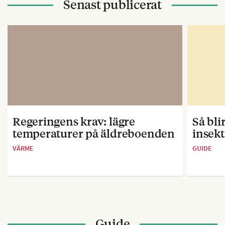
Senast publicerat
Regeringens krav: lägre
Så bl
temperaturer på äldreboenden
insekt
VÄRME
GUIDE
Guide