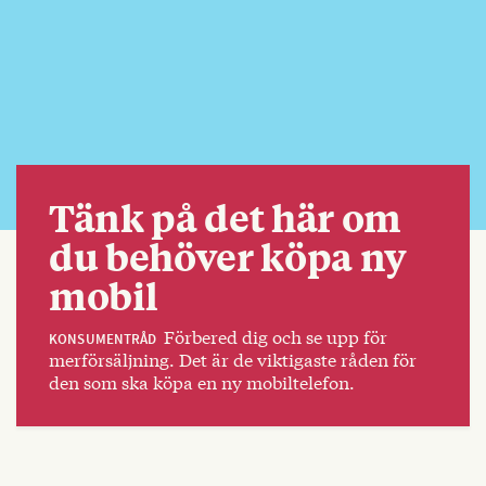
Tänk på det här om
du behöver köpa ny
mobil
Förbered dig och se upp för
KONSUMENTRÅD
merförsäljning. Det är de viktigaste råden för
den som ska köpa en ny mobiltelefon.