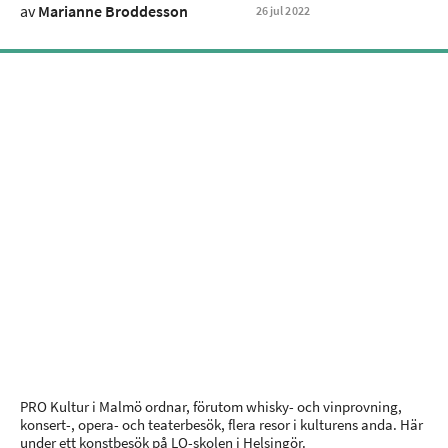
av
Marianne Broddesson
26
jul
2022
PRO Kultur i Malmö ordnar, förutom whisky- och vinprovning,
konsert-, opera- och teaterbesök, flera resor i kulturens anda. Här
under ett konstbesök på LO-skolen i Helsingör.