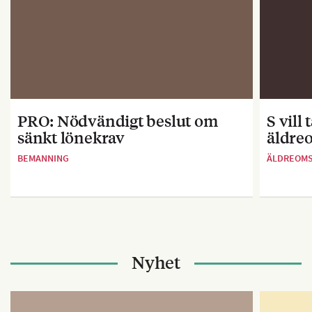
PRO: Nödvändigt beslut om
S vill
sänkt lönekrav
äldre
BEMANNING
ÄLDREOM
Nyhet