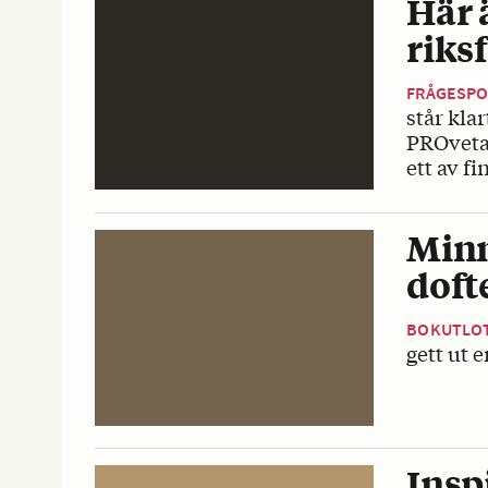
Här 
riks
FRÅGESP
står kla
PROvetar
ett av fi
Minn
doft
BOKUTLO
gett ut 
Insp