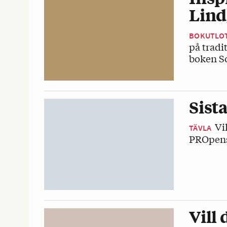
Lin
BOKUTLO
på tradi
boken S
Sist
Vi
TÄVLA
PROpens
Vill 