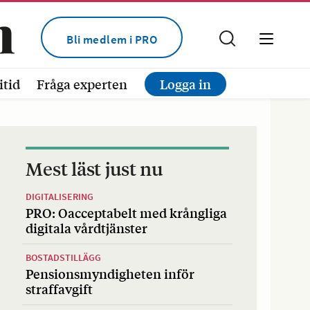
Bli medlem i PRO
itid
Fråga experten
Logga in
Mest läst just nu
DIGITALISERING
PRO: Oacceptabelt med krångliga
digitala vårdtjänster
BOSTADSTILLÄGG
Pensionsmyndigheten inför
straffavgift