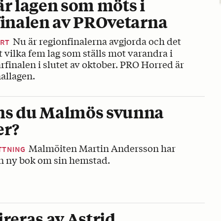
är lagen som möts i
finalen av PROvetarna
Nu är regionfinalerna avgjorda och det
ORT
rt vilka fem lag som ställs mot varandra i
finalen i slutet av oktober. PRO Horred är
nallagen.
s du Malmös svunna
er?
Malmöiten Martin Andersson har
TTNING
en ny bok om sin hemstad.
ireras av Astrid