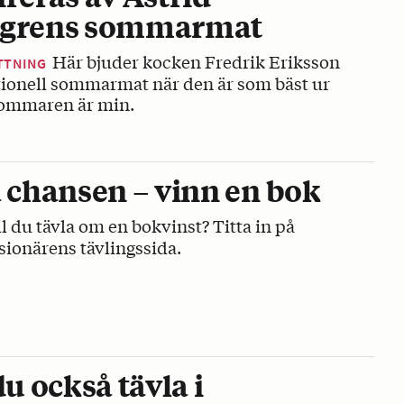
dgrens sommarmat
Här bjuder kocken Fredrik Eriksson
TTNING
tionell sommarmat när den är som bäst ur
ommaren är min.
a chansen – vinn en bok
ll du tävla om en bokvinst? Titta in på
ionärens tävlingssida.
du också tävla i