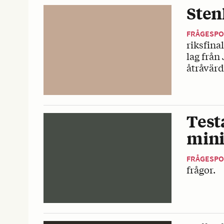
Sten
FRÅGESP
riksfina
lag från
åtråvärd
Test
mini
FRÅGESP
frågor.