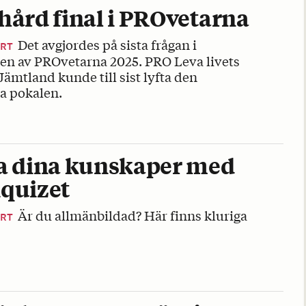
hård final i PROvetarna
Det avgjordes på sista frågan i
ORT
len av PROvetarna 2025. PRO Leva livets
 Jämtland kunde till sist lyfta den
a pokalen.
a dina kunskaper med
quizet
Är du allmänbildad? Här finns kluriga
ORT