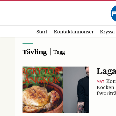
Start
Kontaktannonser
Kryssa 
Tävling
Tagg
Laga 
Kom
MAT
Kocken F
favoriträ