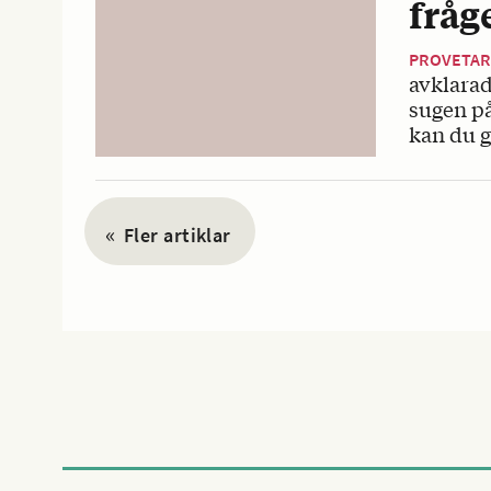
fråg
PROVETA
avklarad
sugen på
kan du gå
«
Fler artiklar