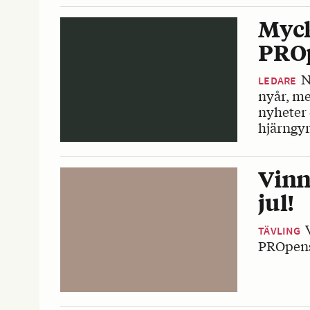
Myck
PROp
N
LEDARE
nyår, me
nyheter 
hjärngy
Vinn
jul!
TÄVLING
PROpensi