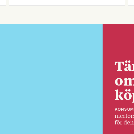
Tä
om
kö
KONSUM
merförs
för den