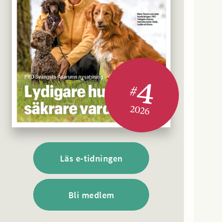
4
#
2026
Läs e-tidningen
Bli medlem