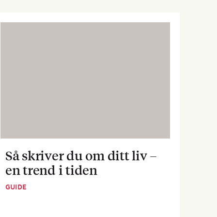
Så skriver du om ditt liv –
Sva
en trend i tiden
dej
GUIDE
GUID