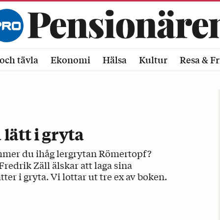
och tävla
Ekonomi
Hälsa
Kultur
Resa & Fr
lätt i gryta
mer du ihåg lergrytan Römertopf?
redrik Zäll älskar att laga sina
tter i gryta. Vi lottar ut tre ex av boken.