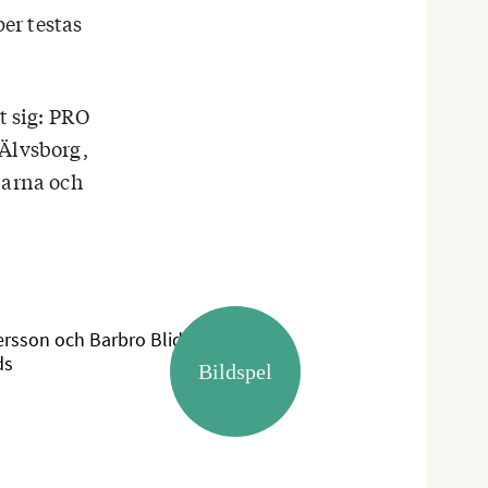
per testas
t sig: PRO
 Älvsborg,
larna och
rsson och Barbro Blidefjord,
Hallands stolthet. P
ds
gratulerades av Chris
Bildspel