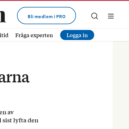
Bli medlem i PRO
itid
Fråga experten
Logga in
tarna
len av
sist lyfta den