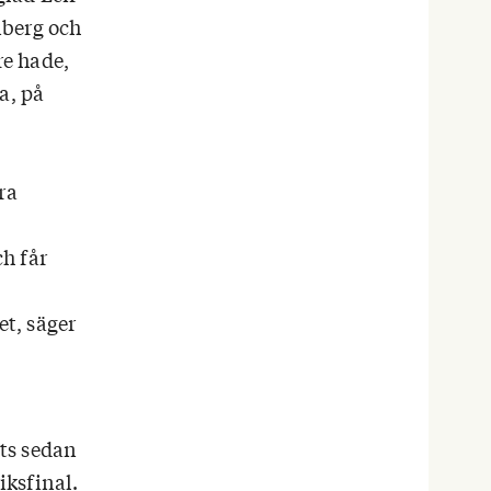
nberg och
re hade,
a, på
ra
ch får
et, säger
ts sedan
iksfinal.