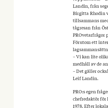
Landin, från seg
Birgitta Rhodin v
tillsammans med r
tågresan från Öst
PROvetarfrågor p
Förutom ett inte
lagsammansättn
– Vi kan lite oli
medhåll av de an
– Det gäller ocks
Leif Landin.
PRO:s egen fråge
chefredaktör för
1978. Efter lokal