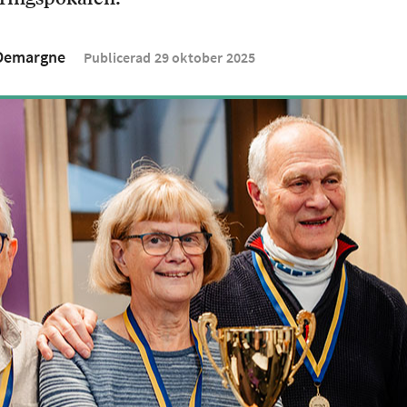
 Demargne
Publicerad
29
oktober
2025