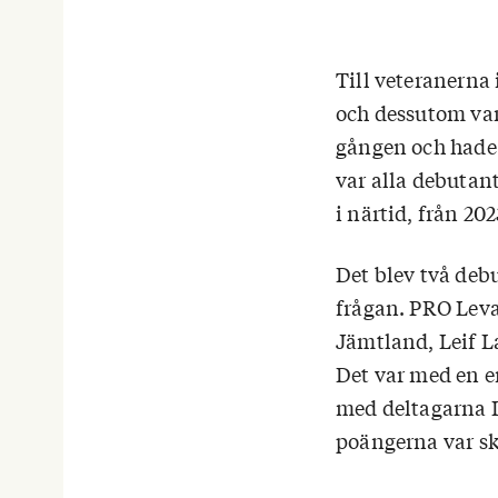
Till veteranerna
och dessutom van
gången och hade e
var alla debutant
i närtid, från 20
Det blev två deb
frågan. PRO Leva 
Jämtland, Leif L
Det var med en e
med deltagarna I
poängerna var sk