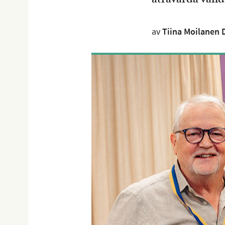
av
Tiina Moilanen