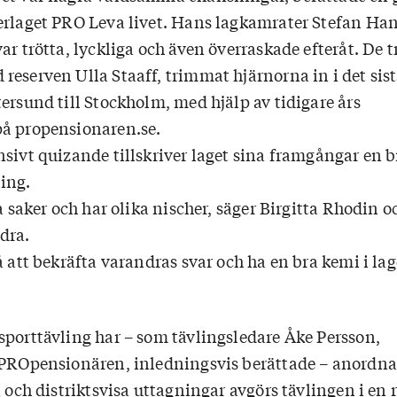
erlaget PRO Leva livet. Hans lagkamrater Stefan Ha
ar trötta, lyckliga och även överraskade efteråt. De t
eserven Ulla Staaff, trimmat hjärnorna in i det sist
ersund till Stockholm, med hjälp av tidigare års
å propensionaren.se.
nsivt quizande tillskriver laget sina framgångar en b
ing.
ka saker och har olika nischer, säger Birgitta Rhodin o
dra.
å att bekräfta varandras svar och ha en bra kemi i lag
sporttävling har – som tävlingsledare Åke Persson,
 PROpensionären, inledningsvis berättade – anordna
a och distriktsvisa uttagningar avgörs tävlingen i en r