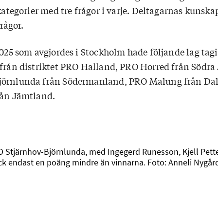
 kategorier med tre frågor i varje. Deltagarnas kunska
frågor.
2025 som avgjordes i Stockholm hade följande lag tagi
 från distriktet PRO Halland, PRO Horred från Södra
jörnlunda från Södermanland, PRO Malung från Da
rån Jämtland.
O Stjärnhov-Björnlunda, med Ingegerd Runesson, Kjell Pette
fick endast en poäng mindre än vinnarna. Foto: Anneli Nygår