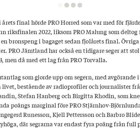
 i årets final hörde PRO Horred som var med för fjär
n riksfinalen 2022, liksom PRO Malung som deltog f
n bronspeng i bagaget sedan fjolårets final. Övriga 
er. PRO Jämtland har också en tidigare seger att sto
23, men då med ett lag från PRO Torvalla.
utantlag som gjorde upp om segern, med avgörande i 
livet, bestående av radioprofiler och journalister fr
andin, Stefan Hanberg och Birgitta Rhodin, som kne
nda poängs marginal före PRO Stjärnhov-Björnlunda
ngegerd Runesson, Kjell Pettersson och Barbro Blide
yhöga, där segrarna var endast fyra poäng från full p