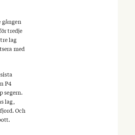
de gången
ör tredje
tre lag
ltsera med
sista
ån P4
p segern.
s lag,
fjord. Och
ott.