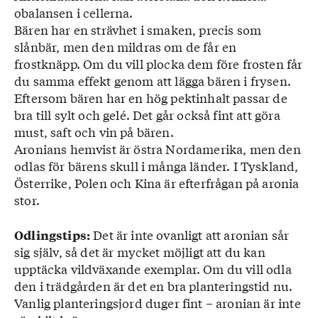
obalansen i cellerna.
Bären har en strävhet i smaken, precis som
slånbär, men den mildras om de får en
frostknäpp. Om du vill plocka dem före frosten får
du samma effekt genom att lägga bären i frysen.
Eftersom bären har en hög pektinhalt passar de
bra till sylt och gelé. Det går också fint att göra
must, saft och vin på bären.
Aronians hemvist är östra Nordamerika, men den
odlas för bärens skull i många länder. I Tyskland,
Österrike, Polen och Kina är efterfrågan på aronia
stor.
Det är inte ovanligt att aronian sår
Odlingstips:
sig själv, så det är mycket möjligt att du kan
upptäcka vildväxande exemplar. Om du vill odla
den i trädgården är det en bra planteringstid nu.
Vanlig planteringsjord duger fint – aronian är inte