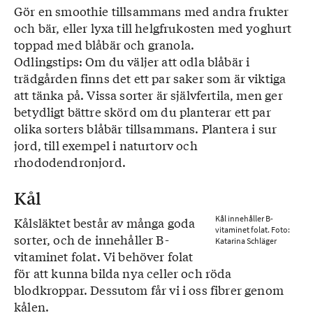
Gör en smoothie tillsammans med andra frukter
och bär, eller lyxa till helgfrukosten med yoghurt
toppad med blåbär och granola.
Odlingstips: Om du väljer att odla blåbär i
trädgården finns det ett par saker som är viktiga
att tänka på. Vissa sorter är självfertila, men ger
betydligt bättre skörd om du planterar ett par
olika sorters blåbär tillsammans. Plantera i sur
jord, till exempel i naturtorv och
rhododendronjord.
Kål
Kål innehåller B-
Kålsläktet består av många goda
vitaminet folat. Foto:
sorter, och de innehåller B-
Katarina Schläger
vitaminet folat. Vi behöver folat
för att kunna bilda nya celler och röda
blodkroppar. Dessutom får vi i oss fibrer genom
kålen.