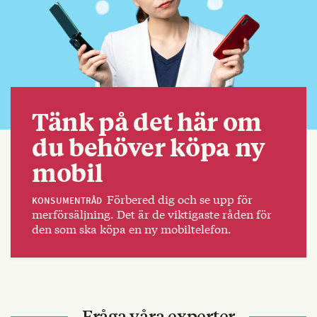
Tänk på det här om
du behöver köpa ny
mobil
Förbered dig och se upp för
KONSUMENTRÅD
merförsäljning. Det är de viktigaste råden för
den som ska köpa en ny mobiltelefon.
Fråga våra experter