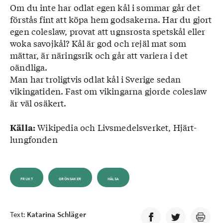
Om du inte har odlat egen kål i sommar går det
förstås fint att köpa hem godsakerna. Har du gjort
egen coleslaw, provat att ugnsrosta spetskål eller
woka savojkål? Kål är god och rejäl mat som
mättar, är näringsrik och går att variera i det
oändliga.
Man har troligtvis odlat kål i Sverige sedan
vikingatiden. Fast om vikingarna gjorde coleslaw
är väl osäkert.
Wikipedia och Livsmedelsverket, Hjärt-
Källa:
lungfonden
FRUKT
GRÖNSAKER
HÄLSA
Text:
Katarina Schläger