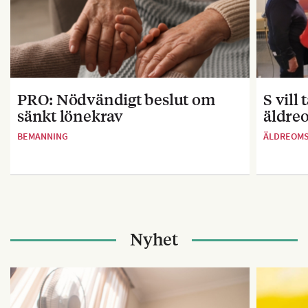
PRO: Nödvändigt beslut om
S vill
sänkt lönekrav
äldre
BEMANNING
ÄLDREOM
Nyhet