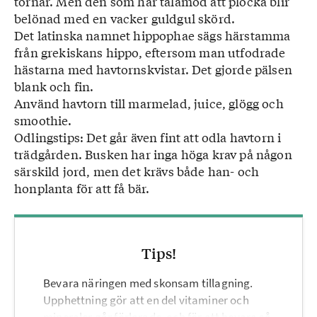
tornar. Men den som har tålamod att plocka blir
belönad med en vacker guldgul skörd.
Det latinska namnet hippophae sägs härstamma
från grekiskans hippo, eftersom man utfodrade
hästarna med havtornskvistar. Det gjorde pälsen
blank och fin.
Använd havtorn till marmelad, juice, glögg och
smoothie.
Odlingstips: Det går även fint att odla havtorn i
trädgården. Busken har inga höga krav på någon
särskild jord, men det krävs både han- och
honplanta för att få bär.
Tips!
Bevara näringen med skonsam tillagning.
Upphettning gör att en del vitaminer och