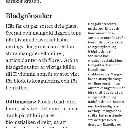
särskilt kräsen.
Bladgrönsaker
Mangold har odlats
Här får ett par sorter dela plats.
mycket och länge och
Spenat och mangold ligger i topp
finns omnämnd av
Aristoteles ungefär 350 år
när Livsmedelsverket listar
före Kristi födelse, så det
näringsrika grönsaker. De har
är ingen nykomling i
trädgårdslandet.
stora mängder vitaminer,
Stjälkarna har
antioxidanter och fibrer. Gröna
enastående starka färger.
Mangold är dessutom
bladgrönsaker är viktiga källor
lättodlat och
till K-vitamin som är av stor vikt
snabbväxande.
Mangold
har odlats mycket länge
för blodets koagulering och för
och finns omnämnt av
bentäthet.
Aristoteles ungefär 350 år
före Kristi födelse, så det
är ingen nykomling i
Plocka blad efter
Odlingstips:
trädgårdslandet. Boostat
med både nyttigheter
hand, så växer det snart ut nya.
och färg – mangoldens
Tänk på att knipsa av
stjälkar har enastående
starka färger. Den är
blomstjälken direkt, så att
dessutom lättodlad och