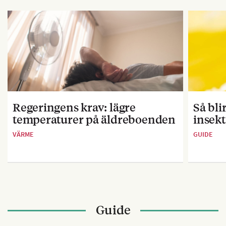
Regeringens krav: lägre
Så bl
temperaturer på äldreboenden
insekt
VÄRME
GUIDE
Guide