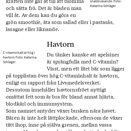
kraften inte går åt till att blomma
snabbväxande.
Foto:
Katarina Schläger
och sätta frö. Det är bladen man
vill åt. Av dem kan du göra en
grön smoothie, äta som sallad eller i pastasås,
lasagne eller liknande.
Havtorn
C-vitaminhalt är hög i
Du tänker kanske att apelsiner
havtorn Foto: Katarina
är sprängfulla med C-vitamin?
Schläger
Visst, men ett litet bär som ligger
på topplistan över hög C-vitaminhalt är havtorn,
enligt en rapport från Livsmedelsverket.
Dessutom innehåller havtornsfröet nyttigt
omättat fett som är bra för bland annat hjärta,
blodkärl och immunsystem.
Som namnet antyder växer busken nära havet.
Bären är inte helt lättplockade, eftersom de växer
tätt ihop, inne på själva grenen, mellan vassa