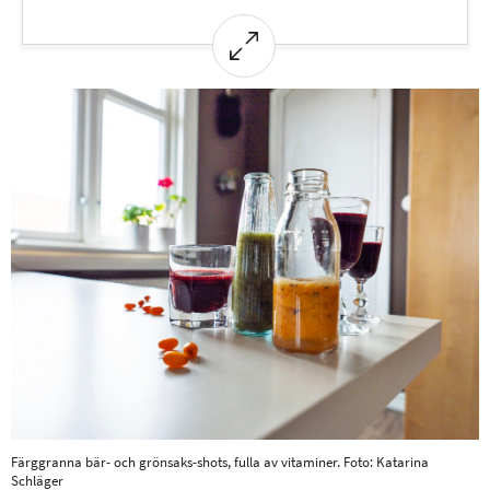
mineraler går förlorade, och för att bevara så
mycket som möjligt är det bra om
tillagningen sker med låg temperatur, lite
vätska och under kort tid.
Färggranna bär- och grönsaks-shots, fulla av vitaminer. Foto: Katarina
Schläger