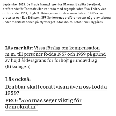
September 2023. De firade framgången för 57:orna. Birgitta Sevefjord,
ordförande för Tantpatrullen var redo med segerplakatet. Ylva Thörn, vice
ordförande i PRO, Hugh O´Brian, en av företrädarna bakom 1957:ornas
protester och Eva Eriksson, SPF Seniorernas ordförande var några av talarna
under manifestationen på Mynttorget i Stockholm. Foto: Anneli Nygårds.
Vissa förslag om kompensation
Läs mer här:
m.m. till personer födda 1957 och 1959 på grund
av höjd åldersgräns för förhöjt grundavdrag
(Riksdagen)
Läs också:
Drabbar skatteorättvisan även oss födda
1959?
PRO: ”57:ornas seger viktig för
demokratin”