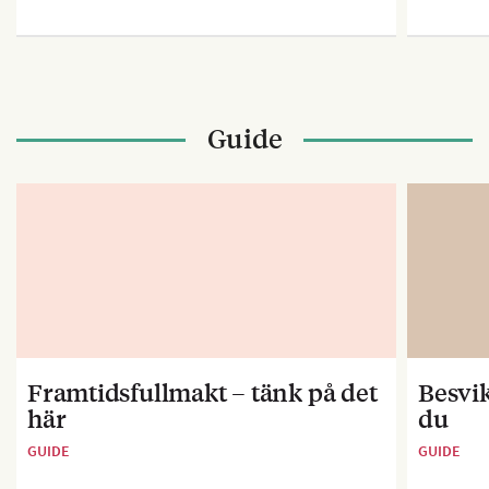
Guide
Framtidsfullmakt – tänk på det
Besvik
här
du
GUIDE
GUIDE