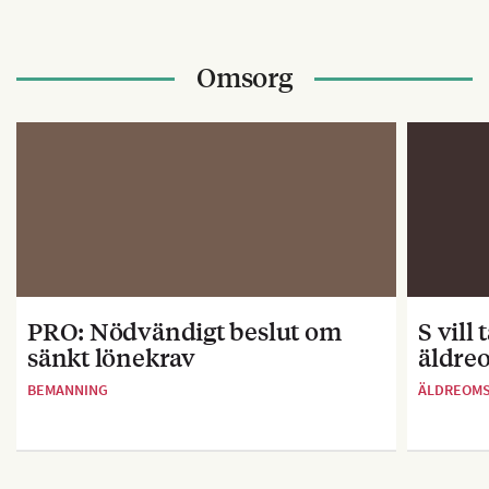
Omsorg
PRO: Nödvändigt beslut om
S vill
sänkt lönekrav
äldre
BEMANNING
ÄLDREOM