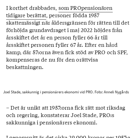
I korthet drabbades,
som PROpensionären
tidigare berättat
, personer födda 1957
skattemässigt när åldersgränsen för rätten till det
förhöjda grundavdraget i maj 2022 höjdes från
årsskiftet det år en person fyller 66 år till
årsskiftet personen fyller 67 år. Efter en hård
kamp, där 57:orna även fick stöd av PRO och SPF,
kompenseras de nu för den orättvisa
beskattningen.
Joel Stade, sakkunnig i pensionärers ekonomi vid PRO. Foto: Anneli Nygårds
– Det är unikt att 1957:orna fick rätt mot riksdag
och regering, konstaterar Joel Stade, PRO:s
sakkunniga i pensionärers ekonomi.
I genomsnitt är det cirka 29 000 kronor per 1957:a