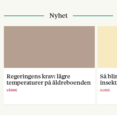
Nyhet
Regeringens krav: lägre
Så bl
temperaturer på äldreboenden
insekt
VÄRME
GUIDE