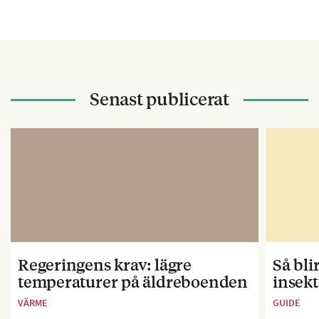
Senast publicerat
Regeringens krav: lägre
Så bl
temperaturer på äldreboenden
insekt
VÄRME
GUIDE