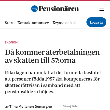
Logga in
Start
Kontaktannonser
Kryssa och tävla
Ekonomi
Hä
EKONOMI
Då kommer återbetalningen
av skatten till 57:orna
Riksdagen har nu fattat det formella beslutet
att personer födda 1957 ska kompenseras för
skatteorättvisan i samband med att
pensionsåldern höjdes.
av
Tiina Moilanen Demargne
30
maj
2024