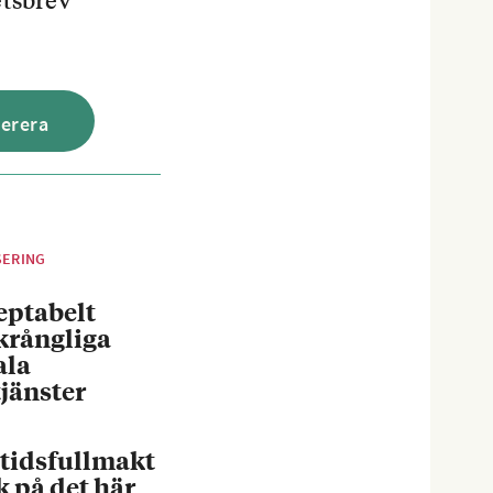
SERING
eptabelt
krångliga
ala
jänster
tidsfullmakt
k på det här