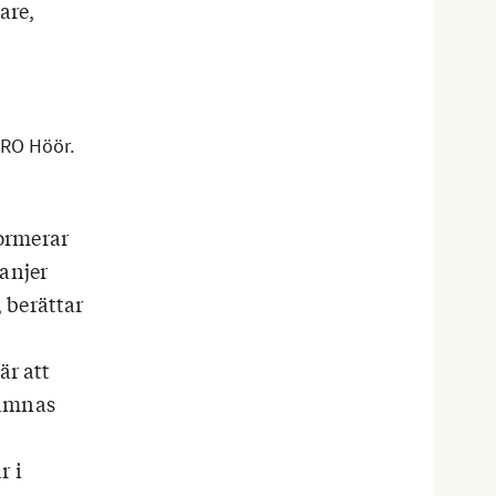
are,
PRO Höör.
ormerar
anjer
 berättar
är att
lämnas
r i