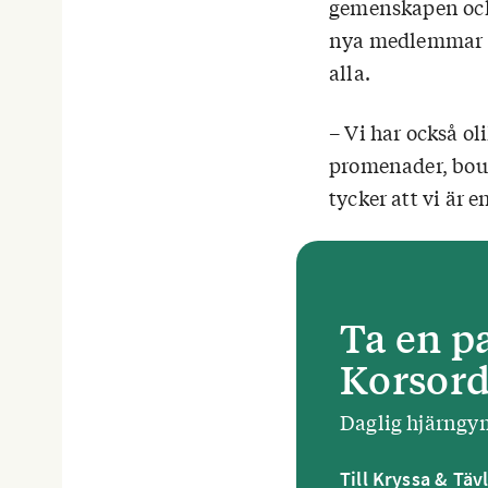
gemenskapen och 
nya medlemmar in
alla.
– Vi har också ol
promenader, boul
tycker att vi är 
Ta en pa
Korsord,
Daglig hjärng
Till Kryssa & Täv