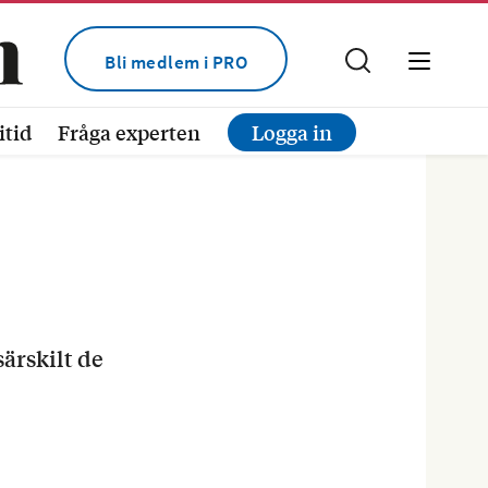
Bli medlem i PRO
itid
Fråga experten
Logga in
ärskilt de