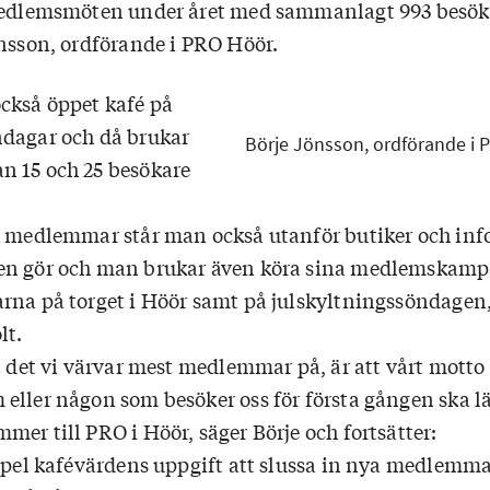
 medlemsmöten under året med sammanlagt 993 besök
önsson, ordförande i PRO Höör.
ckså öppet kafé på
dagar och då brukar
Börje Jönsson, ordförande i 
n 15 och 25 besökare
a medlemmar står man också utanför butiker och inf
en gör och man brukar även köra sina medlemskamp
rna på torget i Höör samt på julskyltningssöndagen,
lt.
t det vi värvar mest medlemmar på, är att vårt motto 
eller någon som besöker oss för första gången ska 
er till PRO i Höör, säger Börje och fortsätter:
empel kafévärdens uppgift att slussa in nya medlemma