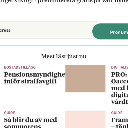
Mest läst just nu
BOSTADSTILLÄGG
DIGITALI
Pensionsmyndigheten
PRO:
inför straffavgift
Oacc
med 
digit
vårdt
GUIDE
GUIDE
Så blir du av med
Fram
sommarens
– tän