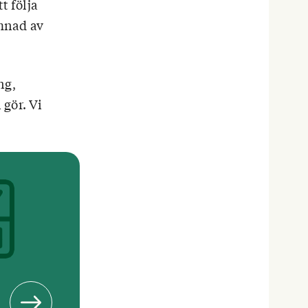
t följa
mnad av
ng,
 gör. Vi