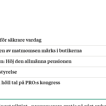
för säkrare vardag
en av matmomsen märks i butikerna
n: Höj den allmänna pensionen
styrelse
 höll tal på PRO:s kongress
inget viktigt - prenumerera gratis på vårt nyh