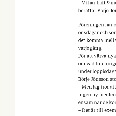
– Vi har haft 9
berättar Börje J
Föreningen har o
onsdagar och sön
det komma mella
varje gång.
För att värva ny
om vad förening
under loppisdaga
Börje Jönsson sto
– Men jag tror at
ingen ny medlem 
ensam när de komm
– Det är till ex