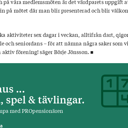
på våra medlemsmöten är det värdparets uppgift at
 på mötet där man blir presenterad och blir välko
ika aktiviteter sex dagar i veckan, alltifrån dart, qigo
e och seniordans – för att nämna några saker som vi
en aktiv förening! säger Börje Jönsson. ■
us ...
 spel & tävlingar.
ympa med PROpensionären
la