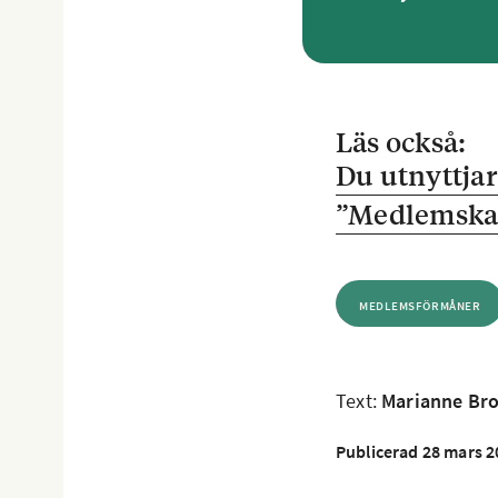
Läs också:
Du utnyttja
”Medlemskape
MEDLEMSFÖRMÅNER
Text:
Marianne Br
Publicerad 28 mars 2