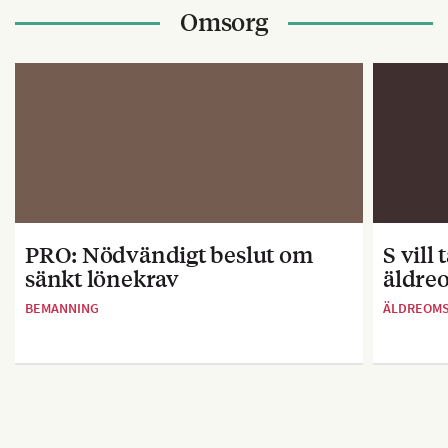
Omsorg
PRO: Nödvändigt beslut om
S vill
sänkt lönekrav
äldre
BEMANNING
ÄLDREOM