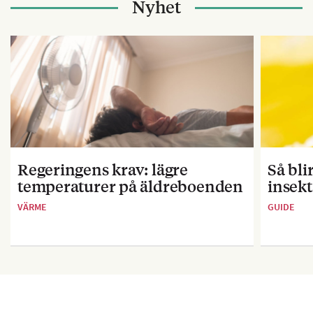
Nyhet
Regeringens krav: lägre
Så bl
temperaturer på äldreboenden
insekt
VÄRME
GUIDE