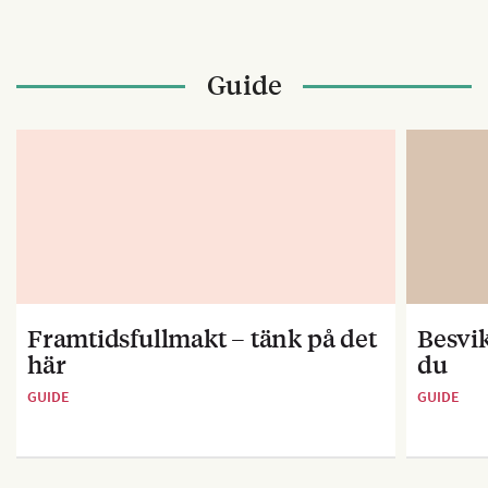
Guide
Framtidsfullmakt – tänk på det
Besvik
här
du
GUIDE
GUIDE