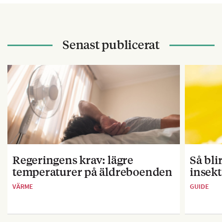
Senast publicerat
Regeringens krav: lägre
Så bl
temperaturer på äldreboenden
insekt
VÄRME
GUIDE