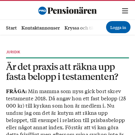
Logga in
Start
Kontaktannonser
Kryssa och tävla
Ekonomi
Hä
JURIDIK
Är det praxis att räkna upp
fasta belopp i testamenten?
Min mamma som nyss gick bort skrev
FRÅGA:
testamente 2018. Då angav hon ett fast belopp (25
000 kr) till kyrkan som hon är medlem i. Nu
undrar jag om det är kutym att räkna upp
beloppet, till exempel i relation till prisbasbelopp
eller något annat index. Förstår att vi kan göra
detta frivilligt men eftersom mina syskon inte är