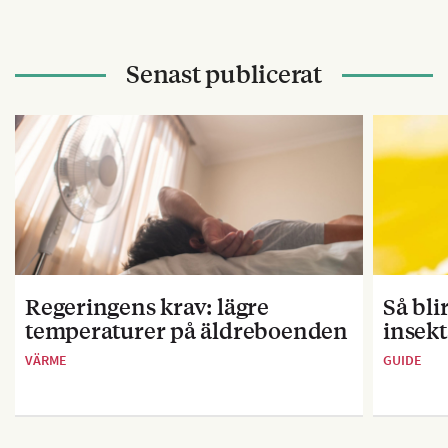
Senast publicerat
Regeringens krav: lägre
Så bl
temperaturer på äldreboenden
insekt
VÄRME
GUIDE