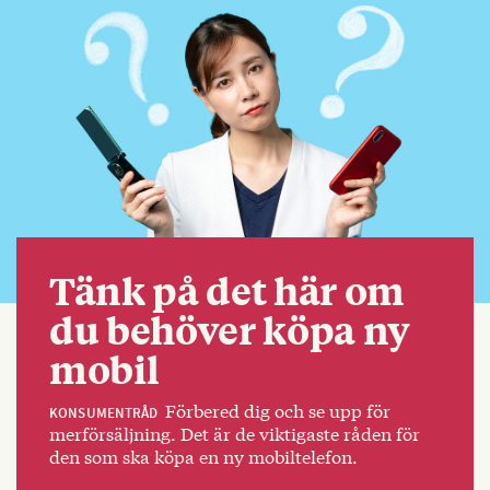
Tänk på det här om
du behöver köpa ny
mobil
Förbered dig och se upp för
KONSUMENTRÅD
merförsäljning. Det är de viktigaste råden för
den som ska köpa en ny mobiltelefon.