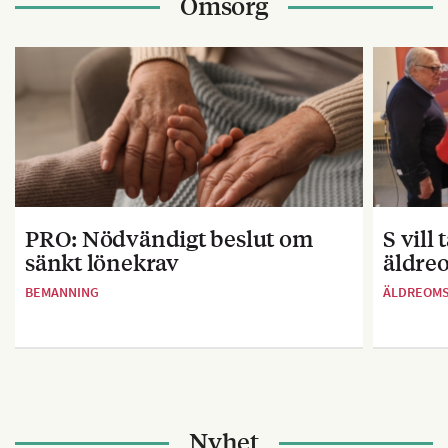
Omsorg
PRO: Nödvändigt beslut om
S vill
sänkt lönekrav
äldre
BEMANNING
ÄLDREOM
Nyhet