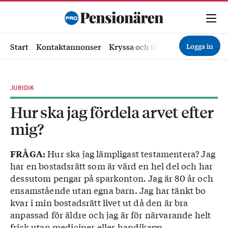
Logga in
Start
Kontaktannonser
Kryssa och tävla
Ekonomi
Hä
JURIDIK
Hur ska jag fördela arvet efter
mig?
Hur ska jag lämpligast testamentera? Jag
FRÅGA:
har en bostadsrätt som är värd en hel del och har
dessutom pengar på sparkonton. Jag är 80 år och
ensamstående utan egna barn. Jag har tänkt bo
kvar i min bostadsrätt livet ut då den är bra
anpassad för äldre och jag är för närvarande helt
frisk utan mediciner eller handikapp.