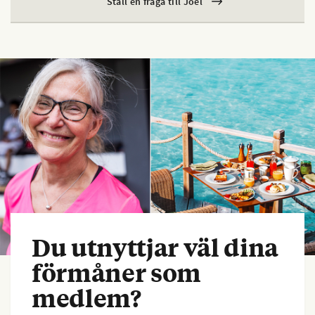
Ställ en fråga till Joel
Du utnyttjar väl dina
förmåner som
medlem?