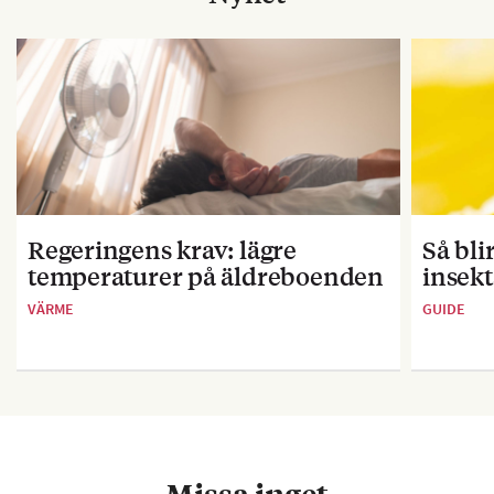
Regeringens krav: lägre
Så bl
temperaturer på äldreboenden
insekt
VÄRME
GUIDE
Missa inget