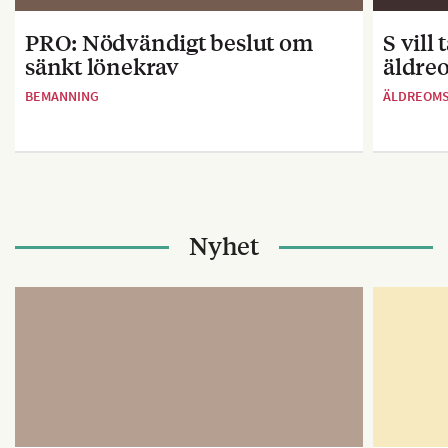
PRO: Nödvändigt beslut om
S vill
sänkt lönekrav
äldre
BEMANNING
ÄLDREOM
Nyhet