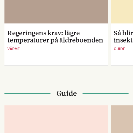
Regeringens krav: lägre
Så bl
temperaturer på äldreboenden
insekt
VÄRME
GUIDE
Guide