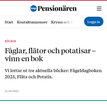
Logga in
Start
Kontaktannonser
Kryssa och tävla
Ekonomi
Hä
BÖCKER
Fåglar, flätor och potatisar –
vinn en bok
Vi lottar ut tre aktuella böcker: Fågeldagboken
2023, Fläta och Potatis.
12
okt
2022