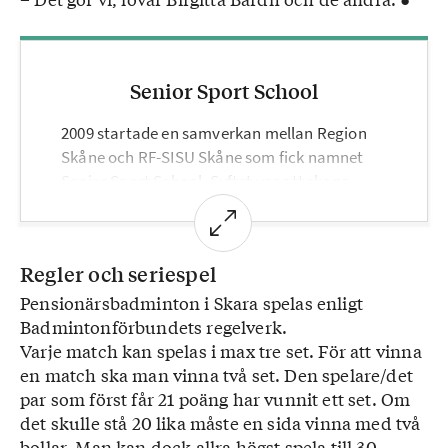
Senior Sport School
2009 startade en samverkan mellan Region
Skåne och RF-SISU Skåne som fick namnet
Senior Sport School. Syftet var att skapa
förutsättningar för ett hälsosamt åldrande,
att inspirera till en aktiv och meningsfull fritid
samt visa på möjligheterna till en aktiv roll
Regler och seriespel
inom idrotten hela livet. Nu har konceptet
Pensionärsbadminton i Skara spelas enligt
spritts över hela landet och innebär att
Badmintonförbundets regelverk.
pensionärer får chansen att i organiserad
Varje match kan spelas i max tre set. För att vinna
form prova på olika sporter och idrotter.
en match ska man vinna två set. Den spelare/det
Vill du veta mer?
par som först får 21 poäng har vunnit ett set. Om
Du är välkommen att kontakta PRO i Skara
det skulle stå 20 lika måste en sida vinna med två
för att få veta mer om hur de arbetar med
bollar. Man kan dock allra högst spela till 30
badminton.