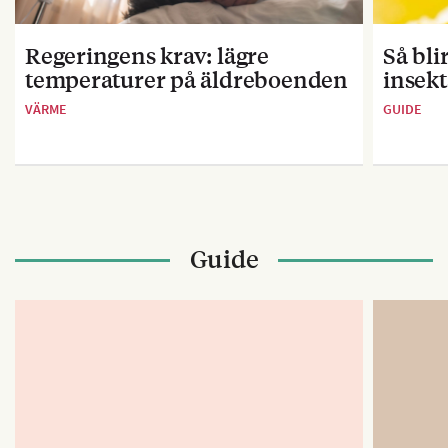
Regeringens krav: lägre
Så bl
temperaturer på äldreboenden
insekt
VÄRME
GUIDE
Guide