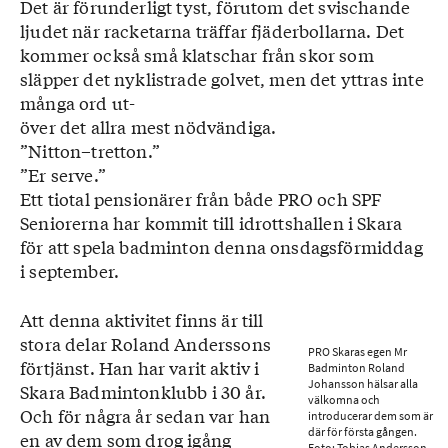
Det är förunderligt tyst, förutom det svischande
ljudet när racketarna träffar fjäderbollarna. Det
kommer också små klatschar från skor som
släpper det nyklistrade golvet, men det yttras inte
många ord ut-
över det allra mest nödvändiga.
”Nitton–tretton.”
”Er serve.”
Ett tiotal pensionärer från både PRO och SPF
Seniorerna har kommit till idrottshallen i Skara
för att spela badminton denna onsdagsförmiddag
i september.
Att denna aktivitet finns är till
stora delar Roland Anderssons
PRO Skaras egen Mr
förtjänst. Han har varit aktiv i
Badminton Roland
Johansson hälsar alla
Skara Badmintonklubb i 30 år.
välkomna och
Och för några år sedan var han
introducerar dem som är
där för första gången.
en av dem som drog igång
Foto: Tobias Andersson