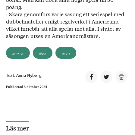
poäng.
Roland Johansson, 070 675 31 99, mejl:
I Skara genomförs varje säsong ett seriespel med
roland.johansson@telia.com
dubbelmatcher enligt regelverket i Americano,
Lena Brodin, 073 373 44 37, mejl:
vilket innebär att alla spelar mot alla. I slutet av
lena.brodin.1954@gmail.com
säsongen utses en Americanomästare.
AKTIVITET
HÄLSA
IDROTT
Text:
Anna Nyberg
Publicerad 3 oktober 2024
Läs mer