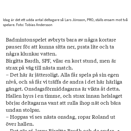
Idag är det ett udda antal deltagare så Lars Jönsson, PRO, ställs ensam mot två
spelare. Foto: Tobias Andersson
Badmintonspelet avbryts bara av några kortare
pauser för att kunna sitta ner, prata lite och ta
några klunkar vatten.
Birgitta Bardh, SPF, vilar en kort stund, men är
strax på väg till nästa match.
– Det här är jätteroligt. Alla får spela på sin egen
nivå, och så får vi träffa de andra i det här härliga
gänget. Onsdagsförmiddagarna är vikta åt detta.
Hallen hyrs i en timme, och strax innan helslaget
börjar deltagarna vant att rulla ihop nät och bära
undan stolpar.
– Hoppas vi ses nästa onsdag, ropar Roland ut
över hallen.
– Det gör vi, lovar Birgitta Bardh och de andra. ●