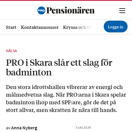
Logga in
Start
Kontaktannonser
Kryssa och tävla
Ekonomi
Hä
HÄLSA
PRO i Skara slår ett slag för
badminton
Den stora idrottshallen vibrerar av energi och
målmedvetna slag. När PRO:arna i Skara spelar
badminton ihop med SPF:are, gör de det på
stort allvar, men skratten är nära till hands.
av
Anna Nyberg
3
okt
2024