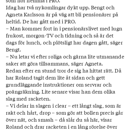
som hör hemma i PRO.
Idag har två nykomlingar dykt upp. Bengt och
Agneta Karlsson är på väg att bli pensionärer på
heltid. De har gått med i PRO.
– Man kommer fort in i pensionärslivet med lugn
frukost, morgon-TV och tidning och så är det
dags för lunch, och plötsligt har dagen gått, säger
Bengt.
– Nu letar vi efter roliga och gärna lite utmanande
saker att göra tillsammans, säger Agneta.
Redan efter en stund tror de sig ha hittat rätt. Då
har Roland tagit dem lite åt sidan och gett
grundläggande instruktioner om servrar och
poängräkning. Lite senare visar han dem olika
slag med racketen.
– Vi delar in slagen i clear – ett långt slag, som är
rakt och hårt, drop – som gör att bollen precis går
över nät, och smash – då slår du så här, visar
Roland och drar racketen i en lång rörelse över