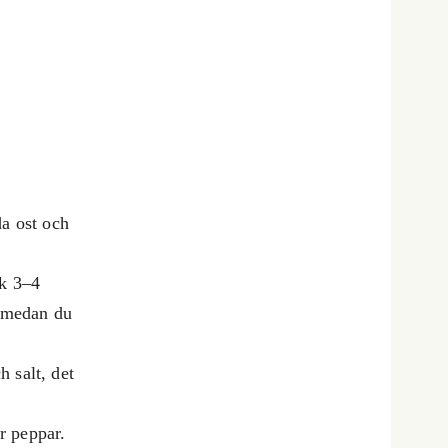
da ost och
ek 3–4
n medan du
 salt, det
r peppar.