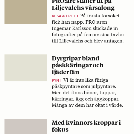
PRO:are ställer ut på
Liljevalchs vårsalong
På första försöket
RESA & FRITID
fick han napp. PRO:aren
Ingemar Karlsson skickade in
fotografier på fem av sina tavlor
till Liljevalchs och blev antagen.
Dyrgripar bland
påskkäringar och
fjäderfän
Vi är inte lika flitiga
PYNT
påskpyntare som julpyntare.
Men det finns hönor, tuppar,
kärringar, ägg och äggkoppar.
Många av dem har ökat i värde.
Med kvinnors kroppar i
fokus