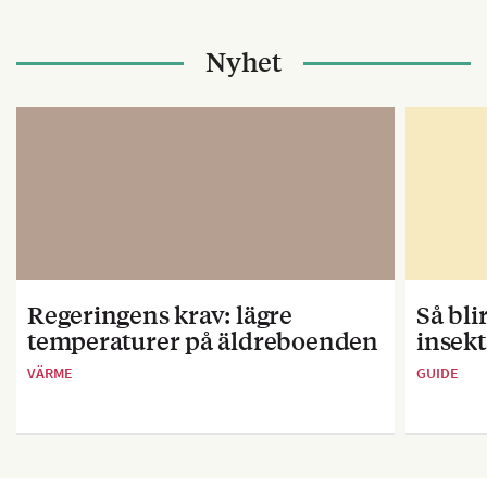
Nyhet
Regeringens krav: lägre
Så bl
temperaturer på äldreboenden
insekt
VÄRME
GUIDE