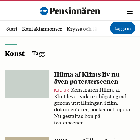
Logga in
Start
Kontaktannonser
Kryssa och tävla
Ekonomi
Hä
Konst
Tagg
Hilma af Klints liv nu
även på teaterscenen
Konstnären Hilma af
KULTUR
Klint lever vidare i högsta grad
genom utställningar, i film,
dokumentärer, böcker och opera.
Nu gestaltas hon på
teaterscenen.