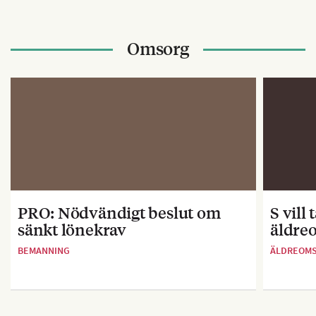
Omsorg
PRO: Nödvändigt beslut om
S vill
sänkt lönekrav
äldre
BEMANNING
ÄLDREOM