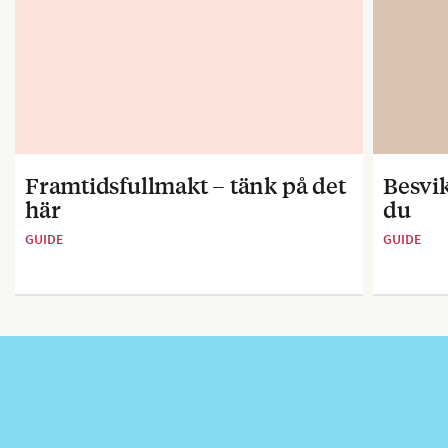
Framtidsfullmakt – tänk på det
Besvik
här
du
GUIDE
GUIDE