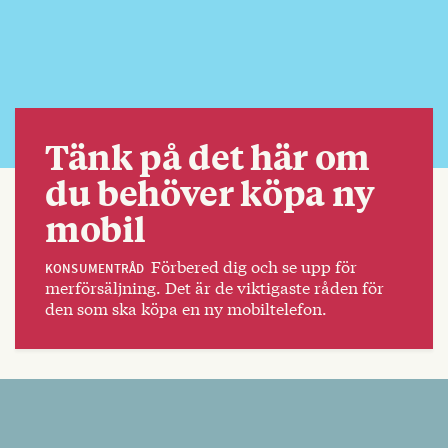
Tänk på det här om
du behöver köpa ny
mobil
Förbered dig och se upp för
KONSUMENTRÅD
merförsäljning. Det är de viktigaste råden för
den som ska köpa en ny mobiltelefon.