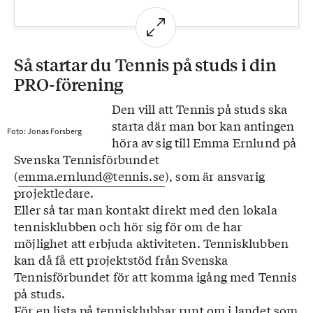
att varje tennisbana kan delas in i fyra banor
och därmed utnyttjas av 16 spelare
samtidigt.
Så startar du Tennis på studs i din
■ Bollen är gjord av skumgummi och får inte
PRO-förening
samma fart som en vanlig tennisboll. Det är
inte tillåtet att ta bollen på volley (utan
Den vill att Tennis på studs ska
studs). Bollen måste studsa en eller två
starta där man bor kan antingen
gånger innan det är tillåtet att slå den över
Foto: Jonas Forsberg
höra av sig till Emma Ernlund på
på motståndarnas planhalva.
Svenska Tennisförbundet
■ Den som servar måste låta bollen studsa i
(
emma.ernlund@tennis.se
), som är ansvarig
marken innan den slås över till
projektledare.
motståndarna.
Eller så tar man kontakt direkt med den lokala
■ Även poängräkningen är annorlunda – och
tennisklubben och hör sig för om de har
enklare – jämfört med vanlig tennis. Först till
möjlighet att erbjuda aktiviteten. Tennisklubben
elva poäng vinner. Men man måste vinna med
kan då få ett projektstöd från Svenska
minst två bollar för att räkna hem en seger.
Tennisförbundet för att komma igång med Tennis
på studs.
För en lista på tennisklubbar runt om i landet som