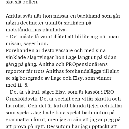
ska slå bollen.
Anitha svär när hon missar en backhand som går
några decimeter utanför sidlinjen på
motståndarnas planhalva.
– Det måste få vara tillåtet att bli lite arg när man
missar, säger hon.
Forehanden är desto vassare och med sina
vinklade slag tvingar hon Lage långt ut på sidan
gång på gång. Anitha och PROpensionärens
reporter får trots Anithas forehandslägga till slut
se sig besegrade av Lage och Elsy, som vinner
med 11–8.
– Det är så kul, säger Elsy, som är kassör i PRO
Örnsköldsvik. Det är socialt och vi får skratta och
ha roligt. Och det är kul att blanda tjejer och killar
som spelar. Jag hade bara spelat badminton på
gräsmattan förut, men jag är sån att jag är pigg på
att prova på nytt. Dessutom har jag upptäckt att