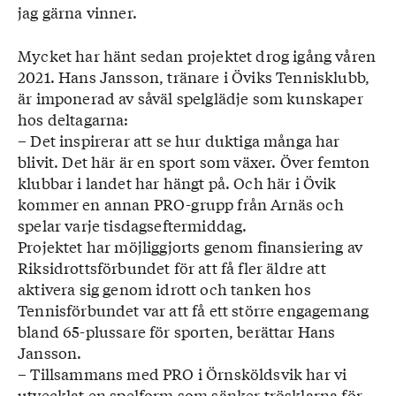
jag gärna vinner.
Mycket har hänt sedan projektet drog igång våren
2021. Hans Jansson, tränare i Öviks Tennisklubb,
är imponerad av såväl spelglädje som kunskaper
hos deltagarna:
– Det inspirerar att se hur duktiga många har
blivit. Det här är en sport som växer. Över femton
klubbar i landet har hängt på. Och här i Övik
kommer en annan PRO-grupp från Arnäs och
spelar varje tisdagseftermiddag.
Projektet har möjliggjorts genom finansiering av
Riksidrottsförbundet för att få fler äldre att
aktivera sig genom idrott och tanken hos
Tennisförbundet var att få ett större engagemang
bland 65-plussare för sporten, berättar Hans
Jansson.
– Tillsammans med PRO i Örnsköldsvik har vi
utvecklat en spelform som sänker trösklarna för