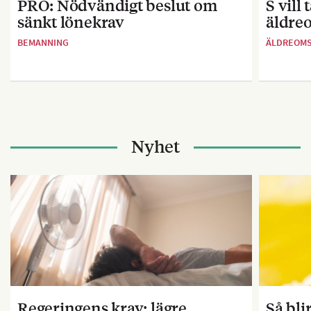
PRO: Nödvändigt beslut om
S vill
sänkt lönekrav
äldre
BEMANNING
ÄLDREOM
Nyhet
Regeringens krav: lägre
Så bl