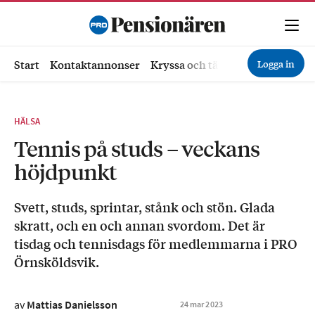
Logga in
Start
Kontaktannonser
Kryssa och tävla
Ekonomi
Hä
HÄLSA
Tennis på studs – veckans
höjdpunkt
Svett, studs, sprintar, stånk och stön. Glada
skratt, och en och annan svordom. Det är
tisdag och tennisdags för medlemmarna i PRO
Örnsköldsvik.
av
Mattias Danielsson
24
mar
2023