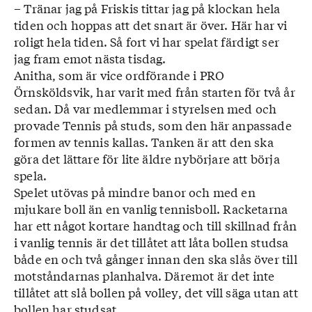
– Tränar jag på Friskis tittar jag på klockan hela
tiden och hoppas att det snart är över. Här har vi
roligt hela tiden. Så fort vi har spelat färdigt ser
jag fram emot nästa tisdag.
Anitha, som är vice ordförande i PRO
Örnsköldsvik, har varit med från starten för två år
sedan. Då var medlemmar i styrelsen med och
provade Tennis på studs, som den här anpassade
formen av tennis kallas. Tanken är att den ska
göra det lättare för lite äldre nybörjare att börja
spela.
Spelet utövas på mindre banor och med en
mjukare boll än en vanlig tennisboll. Racketarna
har ett något kortare handtag och till skillnad från
i vanlig tennis är det tillåtet att låta bollen studsa
både en och två gånger innan den ska slås över till
motståndarnas planhalva. Däremot är det inte
tillåtet att slå bollen på volley, det vill säga utan att
bollen har studsat.