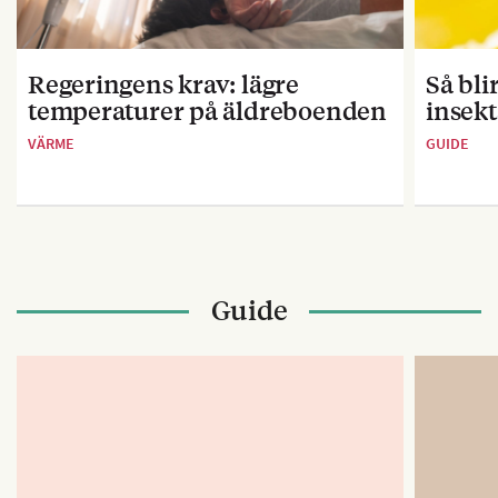
Regeringens krav: lägre
Så bl
temperaturer på äldreboenden
insekt
VÄRME
GUIDE
Guide