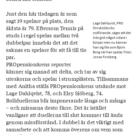
Just den här tisdagen är som
sagt 19 spelare på plats, den
Lage Dahlqvist, PRO
äldsta är 79. Eftersom Tennis på
Örnsköldsviks
ordförande, säger att det
studs i regel spelas mellan två
inte gick något vidare i
dubbelpar innebär det att det
början men nu känner
han sig lite som Björn
saknas en spelare för att få till tio
Borg när han spelar. Foto:
par.
Jonas Forsberg
PROpensionärens reporter
känner sig manad att delta, och tar av sig
uteskorna och spelar i strumplästen. Tillsammans
med Anitha ställs PROpensionärens utsände mot
Lage Dahlqvist, 75, och Elsy Sjöberg, 74.
Bollduellerna blir imponerande långa och många
– och missarna desto färre. Det är istället
vanligare att duellerna till slut kommer till ända
genom missförstånd. I dubbel är det viktigt med
samarbete och att komma överens om vem som