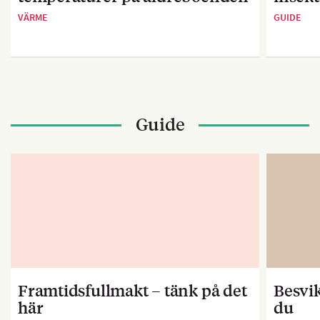
VÄRME
GUIDE
Guide
Framtidsfullmakt – tänk på det
Besvik
här
du