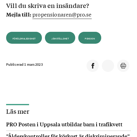
Vill du skriva en insändare?
propensionaren@pro.se
Mejla till:
FÖRÄLDRALEDIGHET
JÄMSTÄLLDHET
PENSION
Publicerad 1 mars 2023
Läs mer
PRO Posten i Uppsala utbildar barn i trafikvett
”Ålderskontroller för körkort är diskriminerande”