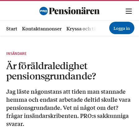
Logga in
Start
Kontaktannonser
Kryssa och tävla
Ekonomi
Hä
INSÄNDARE
Är föräldraledighet
pensionsgrundande?
Jag läste någonstans att tiden man stannade
hemma och endast arbetade deltid skulle vara
pensionsgrundande. Vet ni något om det?
frågar insändarskribenten. PRO:s sakkunniga
svarar.