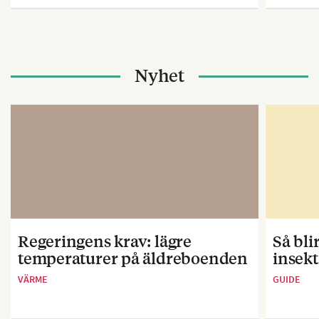
Nyhet
Regeringens krav: lägre
Så bl
temperaturer på äldreboenden
insekt
VÄRME
GUIDE