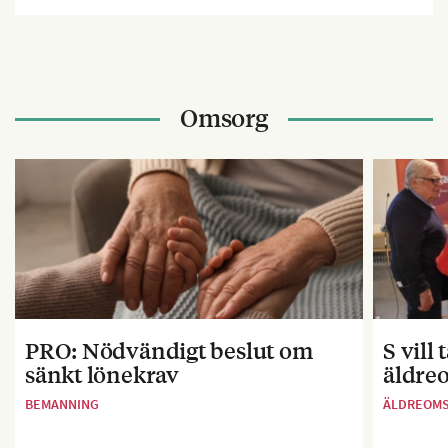
Omsorg
PRO: Nödvändigt beslut om
S vill
sänkt lönekrav
äldre
BEMANNING
ÄLDREOM