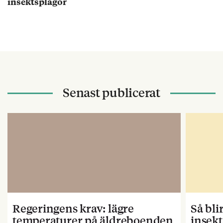
insektsplågor
Senast publicerat
Regeringens krav: lägre
Så bl
temperaturer på äldreboenden
insekt