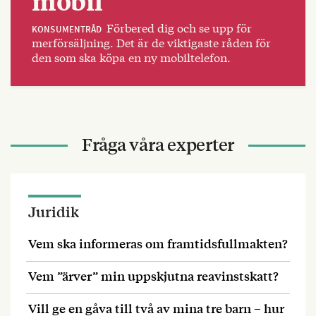
mobil
Förbered dig och se upp för
KONSUMENTRÅD
merförsäljning. Det är de viktigaste råden för
den som ska köpa en ny mobiltelefon.
Fråga våra experter
Juridik
Vem ska informeras om framtidsfullmakten?
Vem ”ärver” min uppskjutna reavinstskatt?
Vill ge en gåva till två av mina tre barn – hur