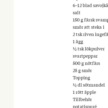
6–12 blad savojkå
salt
150 g färsk svam
smör att steka i
2 tsk riven ingef
1 ägg
½ tsk lökpulver
svartpeppar
500 g nötfärs
25 g smör
Topping
½ dl sötmandel
1 rött äpple
Tillbehör
potatispuré