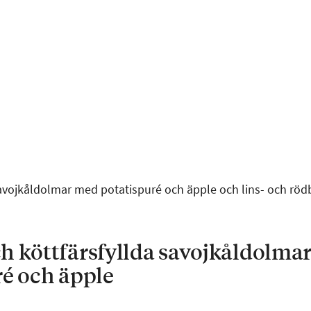
avojkåldolmar med potatispuré och äpple och lins- och rö
h köttfärsfyllda savojkåldolma
ré och äpple