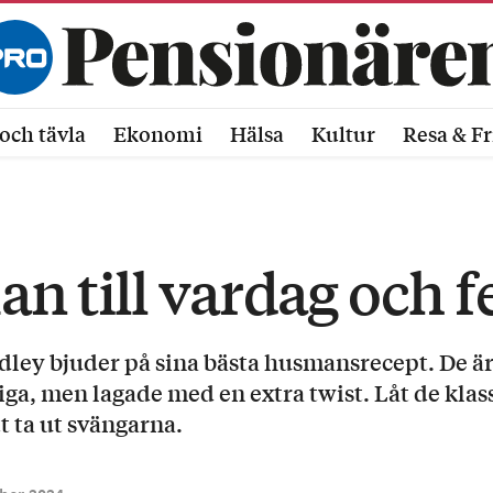
och tävla
Ekonomi
Hälsa
Kultur
Resa & Fr
 till vardag och f
ley bjuder på sina bästa husmans­recept. De är
ga, men lagade med en extra twist. Låt de klas
tt ta ut svängarna.