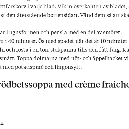
ttfärskorv i varje blad. Vik in överkanten av bladet,
sist den återstående bottensidan. Vänd dem så att sk
mar i ugnsformen och pensla med en del av smöret.
nen i 40 minuter. Ös med spadet när det är 10 minuter 
 och rosta i en torr stekpanna tills den fått färg. K
 smått. Toppa dolmarna med nöt- och äppelhacket v
ra med potatispuré och lingonsylt.
 rödbetssoppa med crème fraich
en