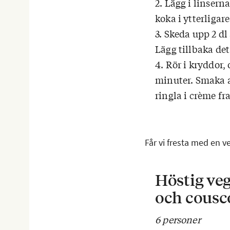
2. Lägg i linsern
koka i ytterligar
3. Skeda upp 2 dl
Lägg tillbaka det
4. Rör i kryddor,
minuter. Smaka a
ringla i crème fr
Får vi fresta med en 
Höstig veg
och cousc
6 personer