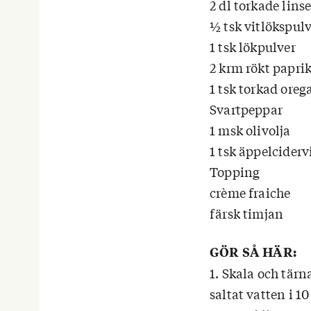
2 dl torkade linse
½ tsk vitlökspul
1 tsk lökpulver
2 krm rökt papri
1 tsk torkad oreg
Svartpeppar
1 msk olivolja
1 tsk äppelcider
Topping
crème fraiche
färsk timjan
GÖR SÅ HÄR:
1. Skala och tärn
saltat vatten i 1