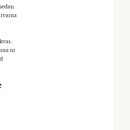
 sedan
arvarna
kvar.
ärna ur
id
e