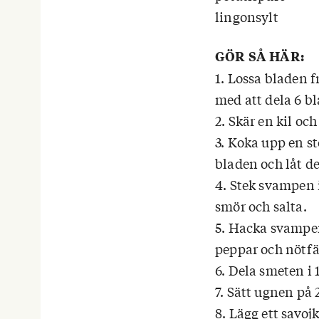
lingonsylt
GÖR SÅ HÄR:
1. Lossa bladen 
med att dela 6 b
2. Skär en kil oc
3. Koka upp en st
bladen och låt de
4. Stek svampen i
smör och salta.
5. Hacka svampen
peppar och nötfä
6. Dela smeten i 1
7. Sätt ugnen på 
8. Lägg ett savoj