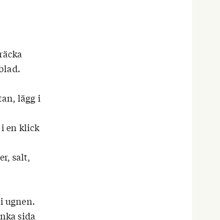
 räcka
blad.
tan, lägg i
i en klick
r, salt,
 i ugnen.
anka sida