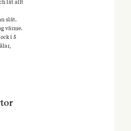
h låt allt
n slät.
låg värme.
ock i 5
ålar,
rtor