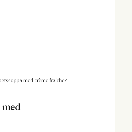
dbetssoppa med crème fraiche?
r med