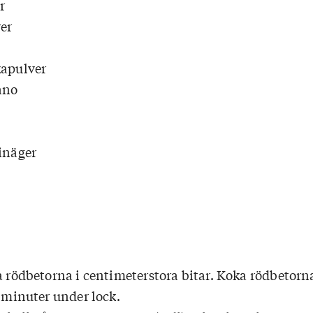
r
ver
kapulver
ano
vinäger
a rödbetorna i centimeterstora bitar. Koka rödbetorna 
0 minuter under lock.