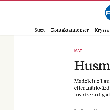
Start
Kontaktannonser
Kryssa 
MAT
Husman
Madeleine Land
eller märkvärdi
inspirera dig a