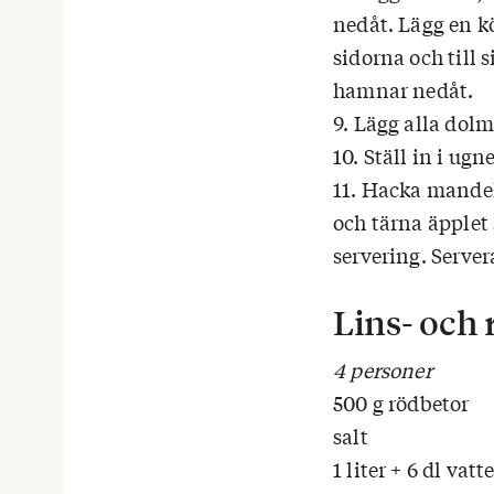
nedåt. Lägg en kö
sidorna och till 
hamnar nedåt.
9. Lägg alla dol
10. Ställ in i ug
11. Hacka mandeln
och tärna äpplet
servering. Serve
Lins- och
4 personer
500 g rödbetor
salt
1 liter + 6 dl vatt