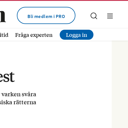
Bli medlem i PRO
itid
Fråga experten
Logga in
est
 varken svåra
siska rätterna