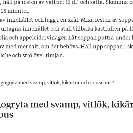
a, häll på resten av vattnet (6 dl) och salta. Skumma oc
e 15 minuter.
 av innehållet och lägg i en skål. Mixa resten av soppa
 urtagna innehållet och ställ tillbaka kastrullen på 
 olja och äppelcidervinäger. Låt soppan puttra under l
v med mer salt, om det behövs. Häll upp soppan i sk
aiche och strö över timjan.
vegogryta med svamp, vitlök, kikärtor och couscous?
ogryta med svamp, vitlök, kikä
ous