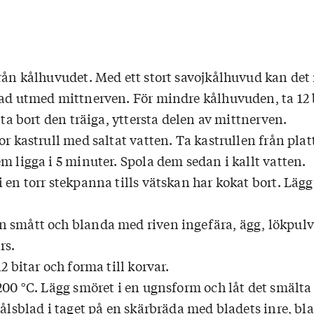
från kålhuvudet. Med ett stort savojkålhuvud kan det
lad utmed mittnerven. För mindre kålhuvuden, ta 12 
h ta bort den träiga, yttersta delen av mittnerven.
or kastrull med saltat vatten. Ta kastrullen från plat
m ligga i 5 minuter. Spola dem sedan i kallt vatten.
 en torr stekpanna tills vätskan har kokat bort. Lägg 
 smått och blanda med riven ingefära, ägg, lökpulve
rs.
2 bitar och forma till korvar.
200 °C. Lägg smöret i en ugnsform och låt det smälta
kålsblad i taget på en skärbräda med bladets inre, bl