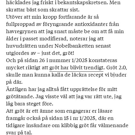
häcklades jag friskt i bekantskapskretsen. Men
skrattar bäst som skrattar sist.
Utöver att min kropp fortfarande är så
fullproppad av föryngrande antioxidanter från
havregrynen att jag snart måste be om att få min
ålder i passet modifierad, noterar jag att
huvudrätten under Nobelbanketten senast
utgjordes av – just det, gröt!
Och på sidan 26 i nummer 1/2025 konstateras
mycket riktigt att
gröt har blivit trendigt
. Gröt 2.0,
skulle man kunna kalla de läckra recept vi bjuder
på där.
Äntligen har jag alltså fått upprättelse för mitt
grötätande. Jag visste väl att jag var rätt ute, jag
låg bara steget före.
Att gröt är ett ämne som engagerar er läsare
framgår också på sidan 15 i nr 1/2025, där en
tidigare insändare om klibbig gröt får välmenande
svar på tal.