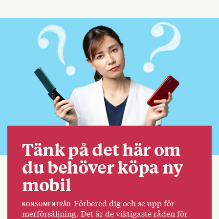
Tänk på det här om
du behöver köpa ny
mobil
Förbered dig och se upp för
KONSUMENTRÅD
merförsäljning. Det är de viktigaste råden för