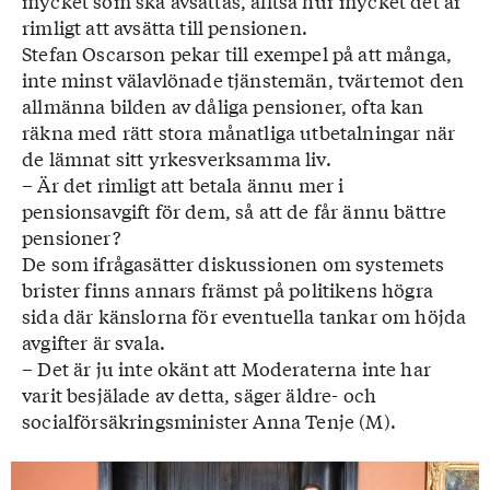
mycket som ska avsättas, alltså hur mycket det är
rimligt att avsätta till pensionen.
Stefan Oscarson pekar till exempel på att många,
inte minst välavlönade tjänstemän, tvärtemot den
allmänna bilden av dåliga pensioner, ofta kan
räkna med rätt stora månatliga utbetalningar när
de lämnat sitt yrkesverksamma liv.
– Är det rimligt att betala ännu mer i
pensionsavgift för dem, så att de får ännu bättre
pensioner?
De som ifrågasätter diskussionen om systemets
brister finns annars främst på politikens högra
sida där känslorna för eventuella tankar om höjda
avgifter är svala.
– Det är ju inte okänt att Moderaterna inte har
varit besjälade av detta, säger äldre- och
socialförsäkringsminister Anna Tenje (M).