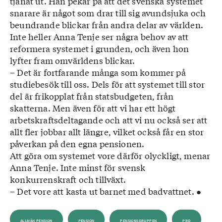
tjänat ut. Han pekar på att det svenska systemet
snarare är något som drar till sig avundsjuka och
beundrande blickar från andra delar av världen.
Inte heller Anna Tenje ser några behov av att
reformera systemet i grunden, och även hon
lyfter fram omvärldens blickar.
– Det är fortfarande många som kommer på
studiebesök till oss. Dels för att systemet till stor
del är frikopplat från statsbudgeten, från
skatterna. Men även för att vi har ett högt
arbetskraftsdeltagande och att vi nu också ser att
allt fler jobbar allt längre, vilket också får en stor
påverkan på den egna pensionen.
Att göra om systemet vore därför olyckligt, menar
Anna Tenje. Inte minst för svensk
konkurrenskraft och tillväxt.
– Det vore att kasta ut barnet med badvattnet. ●
ALLMÄN PENSION
PENSION
PENSIONSGRUPPEN
PRO