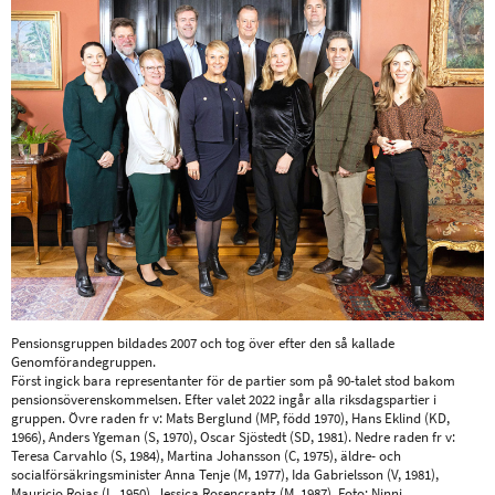
Pensionsgruppen bildades 2007 och tog över efter den så kallade
Genomförandegruppen.
Först ingick bara representanter för de partier som på 90-talet stod bakom
pensionsöverenskommelsen. Efter valet 2022 ingår alla riksdagspartier i
gruppen. Övre raden fr v: Mats Berglund (MP, född 1970), Hans Eklind (KD,
1966), Anders Ygeman (S, 1970), Oscar Sjöstedt (SD, 1981). Nedre raden fr v:
Teresa Carvahlo (S, 1984), Martina Johansson (C, 1975), äldre- och
socialförsäkringsminister Anna Tenje (M, 1977), Ida Gabrielsson (V, 1981),
Mauricio Rojas (L, 1950), Jessica Rosencrantz (M, 1987). Foto: Ninni