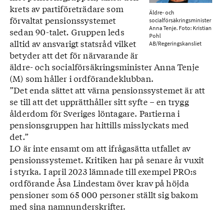
krets av partiföreträdare som
Äldre- och
förvaltat pensionssystemet
socialförsäkringsminister
Anna Tenje. Foto: Kristian
sedan 90-talet. Gruppen leds
Pohl
alltid av ansvarigt statsråd vilket
AB/Regeringskansliet
betyder att det för närvarande är
äldre- och socialförsäkringsminister Anna Tenje
(M) som håller i ordförandeklubban.
”Det enda sättet att värna pensionssystemet är att
se till att det upprätthåller sitt syfte – en trygg
ålderdom för Sveriges löntagare. Partierna i
pensionsgruppen har hittills misslyckats med
det.”
LO är inte ensamt om att ifrågasätta utfallet av
pensionssystemet. Kritiken har på senare år vuxit
i styrka. I april 2023 lämnade till exempel PRO:s
ordförande Åsa Lindestam över krav på höjda
pensioner som 65 000 personer ställt sig bakom
med sina namnunderskrifter.