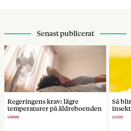
Senast publicerat
Regeringens krav: lägre
Så bl
temperaturer på äldreboenden
insekt
VÄRME
GUIDE