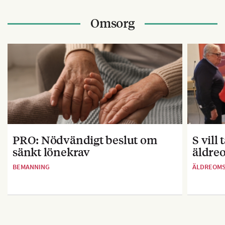
Omsorg
PRO: Nödvändigt beslut om
S vill
sänkt lönekrav
äldre
BEMANNING
ÄLDREOM