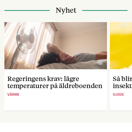
Nyhet
Regeringens krav: lägre
Så bl
temperaturer på äldreboenden
insekt
VÄRME
GUIDE