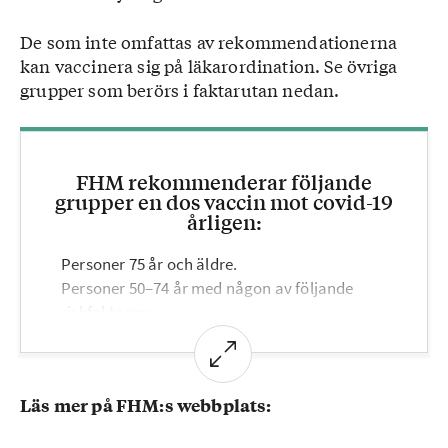
De som inte omfattas av rekommendationerna
kan vaccinera sig på läkarordination. Se övriga
grupper som berörs i faktarutan nedan.
FHM rekommenderar följande
grupper en dos vaccin mot covid-19
årligen:
Personer 75 år och äldre.
Personer 50–74 år med någon av följande
riskfaktorer:
• hjärt-kärlsjukdom (högt blodtryck som enda
diagnos
ingår inte)
Läs mer på FHM:s webbplats:
• kronisk lungsjukdom, svår astma
• diabetes typ 1 eller 2