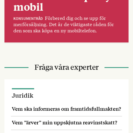
mobil
Förbered dig och se upp för
KONSUMENTRÅD
merförsäljning. Det är de viktigaste råden för
den som ska köpa en ny mobiltelefon.
Fråga våra experter
Juridik
Vem ska informeras om framtidsfullmakten?
Vem ”ärver” min uppskjutna reavinstskatt?