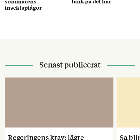
sommarens
tänk på det här
insektsplågor
Senast publicerat
Regeringens krav: lägre
Så bl