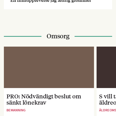
Omsorg
PRO: Nödvändigt beslut om
S vill
sänkt lönekrav
äldre
BEMANNING
ÄLDREOM