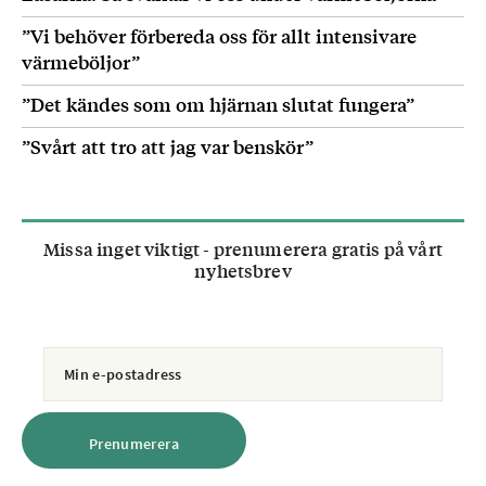
Personer som inte omfattas av definitionerna
”Vi behöver förbereda oss för allt intensivare
ovan, men
värmeböljor”
har en svår grundsjukdom eller uttalad
skörhet som gör
”Det kändes som om hjärnan slutat fungera”
att covid-19 riskerar att bli en allvarlig
”Svårt att tro att jag var benskör”
sjukdom.
Källa: Folkhälsomyndigheten, FHM
Missa inget viktigt - prenumerera gratis på vårt
nyhetsbrev