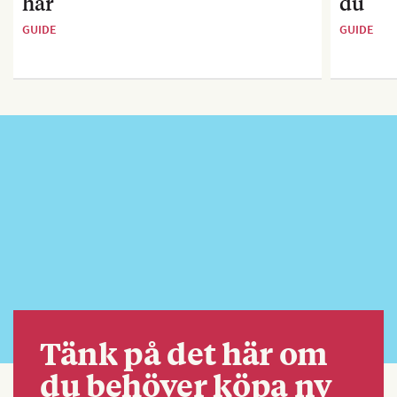
här
du
GUIDE
GUIDE
Tänk på det här om
du behöver köpa ny