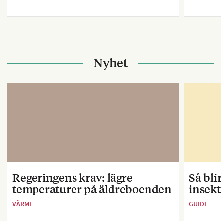
Nyhet
Regeringens krav: lägre
Så bl
temperaturer på äldreboenden
insekt
VÄRME
GUIDE