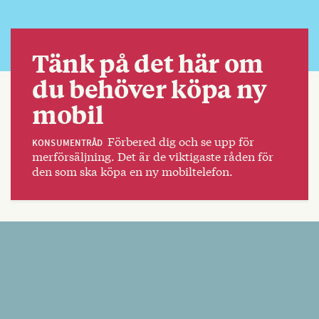
Tänk på det här om
du behöver köpa ny
mobil
Förbered dig och se upp för
KONSUMENTRÅD
merförsäljning. Det är de viktigaste råden för
den som ska köpa en ny mobiltelefon.