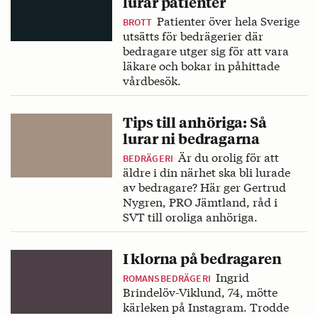
lurar patienter
Patienter över hela Sverige
BROTT
utsätts för bedrägerier där
bedragare utger sig för att vara
läkare och bokar in påhittade
vårdbesök.
Tips till anhöriga: Så
lurar ni bedragarna
Är du orolig för att
BEDRÄGERI
äldre i din närhet ska bli lurade
av bedragare? Här ger Gertrud
Nygren, PRO Jämtland, råd i
SVT till oroliga anhöriga.
I klorna på bedragaren
Ingrid
ROMANSBEDRÄGERI
Brindelöv-Viklund, 74, mötte
kärleken på Instagram. Trodde