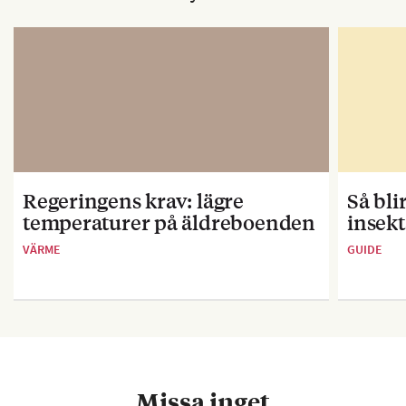
Regeringens krav: lägre
Så bl
temperaturer på äldreboenden
insekt
VÄRME
GUIDE
Missa inget