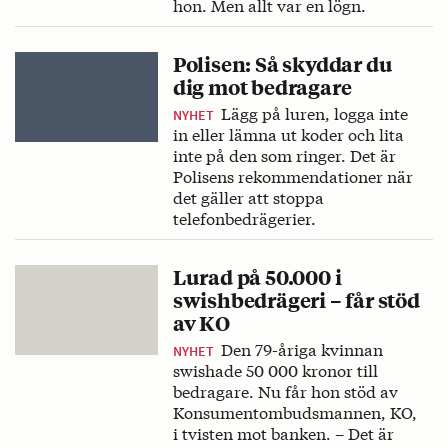
hon. Men allt var en lögn.
Polisen: Så skyddar du
dig mot bedragare
Lägg på luren, logga inte
NYHET
in eller lämna ut koder och lita
inte på den som ringer. Det är
Polisens rekommendationer när
det gäller att stoppa
telefonbedrägerier.
Lurad på 50.000 i
swishbedrägeri – får stöd
av KO
Den 79-åriga kvinnan
NYHET
swishade 50 000 kronor till
bedragare. Nu får hon stöd av
Konsumentombudsmannen, KO,
i tvisten mot banken. – Det är