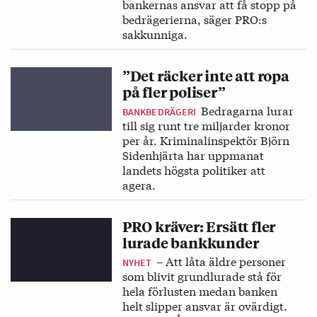
bankernas ansvar att få stopp på
bedrägerierna, säger PRO:s
sakkunniga.
”Det räcker inte att ropa
på fler poliser”
Bedragarna lurar
BANKBEDRÄGERI
till sig runt tre miljarder kronor
per år. Kriminalinspektör Björn
Sidenhjärta har uppmanat
landets högsta politiker att
agera.
PRO kräver: Ersätt fler
lurade bankkunder
– Att låta äldre personer
NYHET
som blivit grundlurade stå för
hela förlusten medan banken
helt slipper ansvar är ovärdigt.