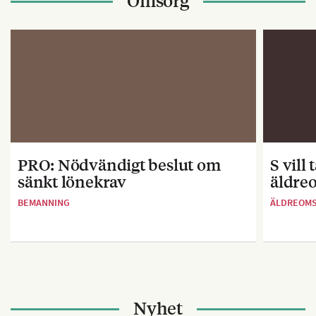
Omsorg
PRO: Nödvändigt beslut om
S vill
sänkt lönekrav
äldre
BEMANNING
ÄLDREOM
Nyhet