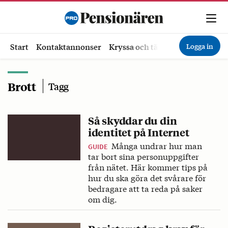
Logga in
Start
Kontaktannonser
Kryssa och tävla
Ekonomi
Hä
Brott
Tagg
Så skyddar du din
identitet på Internet
Många undrar hur man
GUIDE
tar bort sina personuppgifter
från nätet. Här kommer tips på
hur du ska göra det svårare för
bedragare att ta reda på saker
om dig.