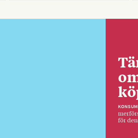
Tä
om
kö
KONSUM
merförs
för den