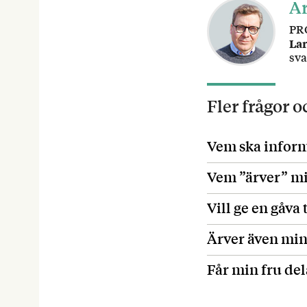
Ar
PR
La
sva
Fler frågor 
Vem ska infor
Vem ”ärver” mi
Vill ge en gåva 
Ärver även min
Får min fru de