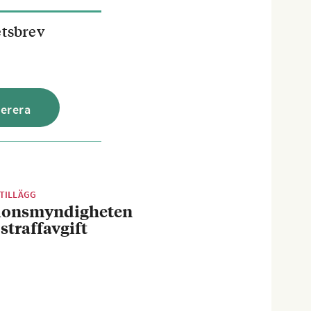
etsbrev
TILLÄGG
ionsmyndigheten
 straffavgift