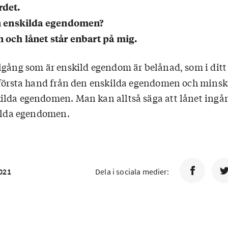
rdet.
en enskilda egendomen?
 och lånet står enbart på mig.
lgång som är enskild egendom är belånad, som i ditt 
 första hand från den enskilda egendomen och minsk
lda egendomen. Man kan alltså säga att lånet ingår i
kilda egendomen.
021
Dela i sociala medier: