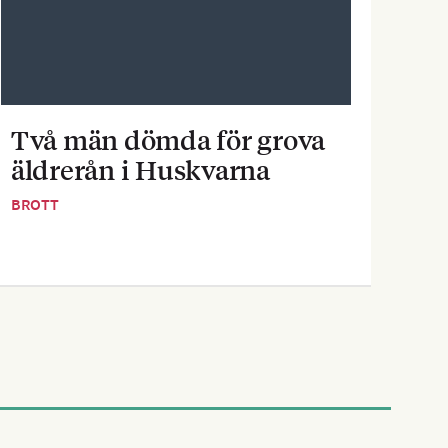
Två män dömda för grova
Pe
äldrerån i Huskvarna
inf
BROTT
BOST