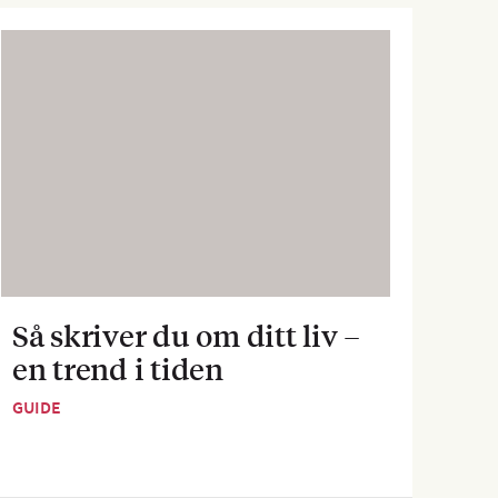
Så skriver du om ditt liv –
Sva
en trend i tiden
dej
GUIDE
GUID