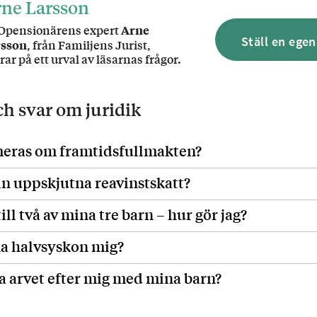
ne Larsson
Opensionärens expert
Arne
Ställ en egen
rsson
, från Familjens Jurist,
rar på ett urval av läsarnas frågor.
och svar om
juridik
meras om framtidsfullmakten?
n uppskjutna reavinstskatt?
till två av mina tre barn – hur gör jag?
a halvsyskon mig?
la arvet efter mig med mina barn?