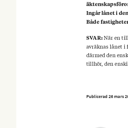
äktenskapsföro
Ingår lånet i d
Både fastigheten
När en til
SVAR:
avräknas lånet i
därmed den enski
tillhör, den ens
Publicerad 26 mars 2