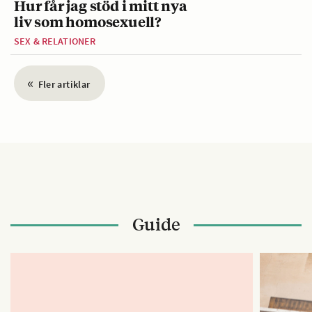
Hur får jag stöd i mitt nya
liv som homosexuell?
SEX & RELATIONER
«
Fler artiklar
Guide