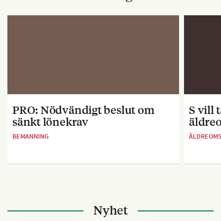
PRO: Nödvändigt beslut om
S vill
sänkt lönekrav
äldre
BEMANNING
ÄLDREOM
Nyhet