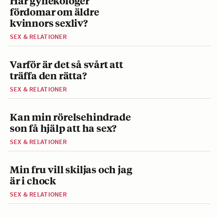
Har gynekologer
fördomar om äldre
kvinnors sexliv?
SEX & RELATIONER
Varför är det så svårt att
träffa den rätta?
SEX & RELATIONER
Kan min rörelsehindrade
son få hjälp att ha sex?
SEX & RELATIONER
Min fru vill skiljas och jag
är i chock
SEX & RELATIONER