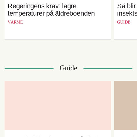
Regeringens krav: lägre
Så bli
temperaturer på äldreboenden
insekt
VÄRME
GUIDE
Guide