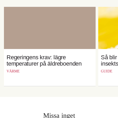
Regeringens krav: lägre
Så bli
temperaturer på äldreboenden
insekt
VÄRME
GUIDE
Missa inget