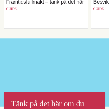
Framtidsfullmakt – tänk på det här
Besvik
GUIDE
GUIDE
Tänk på det här om du