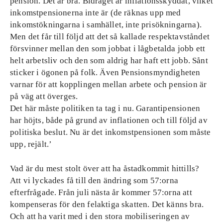
pension. Det är bra. Bidraget är inflationsskyddat, vilket
inkomstpensionerna inte är (de räknas upp med
inkomstökningarna i samhället, inte prisökningarna).
Men det får till följd att det så kallade respektavståndet
försvinner mellan den som jobbat i lågbetalda jobb ett
helt arbetsliv och den som aldrig har haft ett jobb. Sånt
sticker i ögonen på folk. Även Pensionsmyndigheten
varnar för att kopplingen mellan arbete och pension är
på väg att överges.
Det här måste politiken ta tag i nu. Garantipensionen
har höjts, både på grund av inflationen och till följd av
politiska beslut. Nu är det inkomstpensionen som måste
upp, rejält.’
Vad är du mest stolt över att ha åstadkommit hittills?
Att vi lyckades få till den ändring som 57:orna
efterfrågade. Från juli nästa år kommer 57:orna att
kompenseras för den felaktiga skatten. Det känns bra.
Och att ha varit med i den stora mobiliseringen av