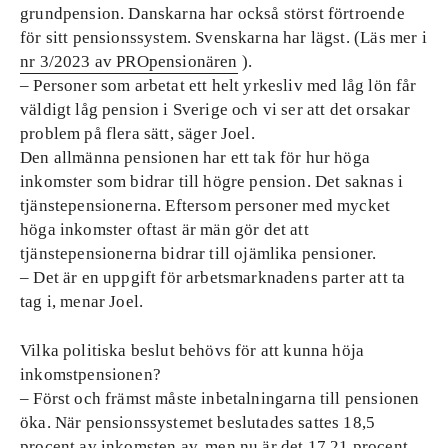
grundpension. Danskarna har också störst förtroende
för sitt pensionssystem. Svenskarna har lägst. (Läs mer i
nr 3/2023 av PROpensionären
).
– Personer som arbetat ett helt yrkesliv med låg lön får
väldigt låg pension i Sverige och vi ser att det orsakar
problem på flera sätt, säger Joel.
Den allmänna pensionen har ett tak för hur höga
inkomster som bidrar till högre pension. Det saknas i
tjänstepensionerna. Eftersom personer med mycket
höga inkomster oftast är män gör det att
tjänstepensionerna bidrar till ojämlika pensioner.
– Det är en uppgift för arbetsmarknadens parter att ta
tag i, menar Joel.
Vilka politiska beslut behövs för att kunna höja
inkomstpensionen?
– Först och främst måste inbetalningarna till pensionen
öka. När pensionssystemet beslutades sattes 18,5
procent av inkomsten av, men nu är det 17,21 procent.