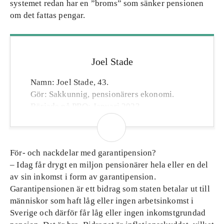
systemet redan har en ”broms” som sänker pensionen
om det fattas pengar.
Joel Stade
Namn: Joel Stade, 43.
Gör: Sakkunnig, pensionärers ekonomi.
Började på PRO: Januari 2023.
Bakgrund: Kommunikationskonsult,
Svenska kyrkans nationella kansli,
tankesmedjan SNS och Regeringskansliet.
För- och nackdelar med garantipension?
Bor: I Sköndal i södra Stockholm.
– Idag får drygt en miljon pensionärer hela eller en del
Familj: Fru, två barn, 7 och 9 år.
av sin inkomst i form av garantipension.
Intressen: Fritidspolitiker och scoutledare.
Garantipensionen är ett bidrag som staten betalar ut till
människor som haft låg eller ingen arbetsinkomst i
Sverige och därför får låg eller ingen inkomstgrundad