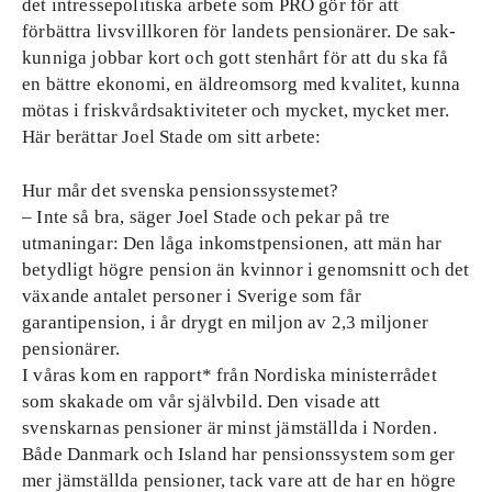
det intressepolitiska arbete som PRO gör för att
förbättra livsvillkoren för landets pensionärer. De sak­
kunniga jobbar kort och gott stenhårt för att du ska få
en bättre ekonomi, en äldreomsorg med kvalitet, kunna
mötas i friskvårdsaktiviteter och mycket, mycket mer.
Här berättar Joel Stade om sitt arbete:
Hur mår det svenska pensionssystemet?
– Inte så bra, säger Joel Stade och pekar på tre
utmaningar: Den låga inkomstpensionen, att män har
betydligt högre pension än kvinnor i genomsnitt och det
växande antalet personer i Sverige som får
garantipension, i år drygt en miljon av 2,3 miljoner
pensionärer.
I våras kom en rapport* från Nordiska ministerrådet
som skakade om vår självbild. Den visade att
svenskarnas pensioner är minst jämställda i Norden.
Både Danmark och Island har pensionssystem som ger
mer jämställda pensioner, tack vare att de har en högre