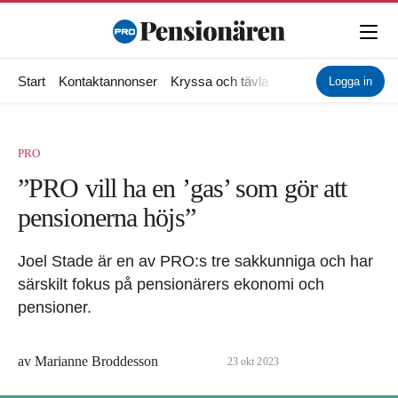
Start
Kontaktannonser
Kryssa och tävla
Ekonomi
Hälsa
Logga in
PRO
”PRO vill ha en ’gas’ som gör att
pensionerna höjs”
Joel Stade är en av PRO:s tre sakkunniga och har
särskilt fokus på pensionärers ekonomi och
pensioner.
av
Marianne Broddesson
23
okt
2023