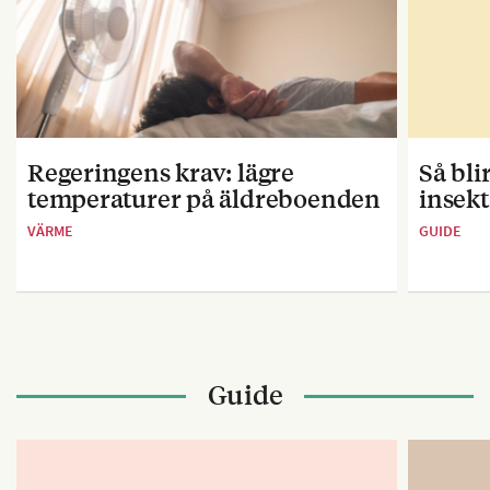
Regeringens krav: lägre
Så bl
temperaturer på äldreboenden
insekt
VÄRME
GUIDE
Guide