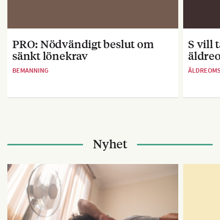
PRO: Nödvändigt beslut om
S vill
sänkt lönekrav
äldre
BEMANNING
ÄLDREOM
Nyhet