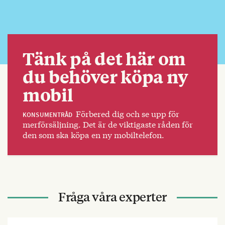
Tänk på det här om
du behöver köpa ny
mobil
Förbered dig och se upp för
KONSUMENTRÅD
merförsäljning. Det är de viktigaste råden för
den som ska köpa en ny mobiltelefon.
Fråga våra experter