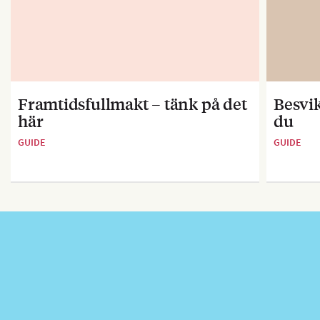
Framtidsfullmakt – tänk på det
Besvik
här
du
GUIDE
GUIDE