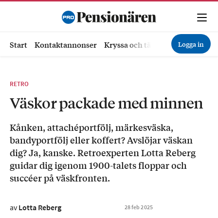
Logga in
Start
Kontaktannonser
Kryssa och tävla
Ekonomi
Hä
RETRO
Väskor packade med minnen
Kånken, attachéportfölj, märkesväska,
bandyportfölj eller koffert? Avslöjar väskan
dig? Ja, kanske. Retroexperten Lotta Reberg
guidar dig igenom 1900-talets floppar och
succéer på väskfronten.
av
Lotta Reberg
28
feb
2025