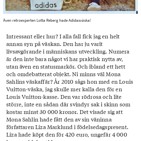
Även retroexperten Lotta Reberg hade Adidasväska!
Intressant eller hur? I alla fall fick jag en helt
annan syn på väskan. Den har ju varit
livsavgörande i människans utveckling. Numera
är den inte bara något vi har praktisk nytta av,
utan även en statusmarkör. Och ibland ett hett
och omdebatterat objekt. Ni minns väl Mona
Sahlins väskaffär? År 2010 sågs hon med en Louis
Vuitton-väska, jag skulle mer kalla den för en
Louis Vuitton-kasse. Den var rödrosa och lite
större, inte en sådan där svindyr sak i skinn som
kostar minst 30 000 kronor. Det visade sig att
Mona Sahlin hade fått den av sin väninna
författaren Liza Marklund i födelsedagspresent.
Liza hade köpt den för 420 euro, ungefär 4 000