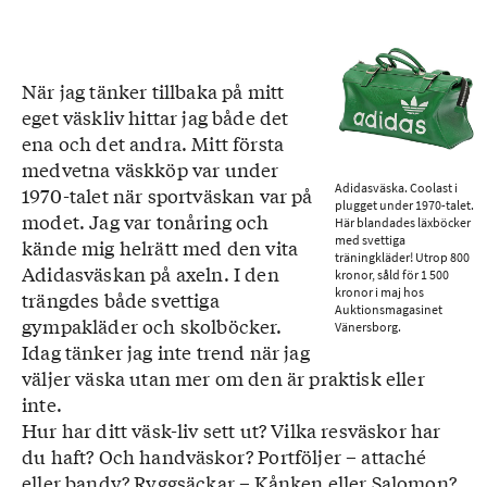
När jag tänker tillbaka på mitt
eget väsk­liv hittar jag både det
ena och det andra. Mitt första
medvetna väskköp var under
Adidasväska. Coolast i
1970-talet när sportväskan var på
plugget under 1970-talet.
modet. Jag var tonåring och
Här blandades läxböcker
med svettiga
kände mig helrätt med den vita
träningkläder! Utrop 800
Adidasväskan på axeln. I den
kronor, såld för 1 500
kronor i maj hos
trängdes både svettiga
Auktionsmagasinet
gympakläder och skolböcker.
Vänersborg.
Idag tänker jag inte trend när jag
väljer väska utan mer om den är praktisk eller
inte.
Hur har ditt väsk-liv sett ut? Vilka resväskor har
du haft? Och handväskor? Portföljer – attaché
eller bandy? Ryggsäckar – Kånken eller Salomon?