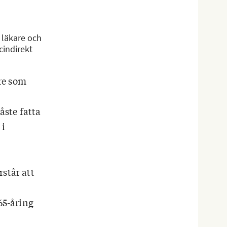
 läkare och
cindirekt
dre som
åste fatta
 i
står att
65-åring