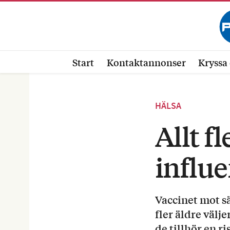
Start
Kontaktannonser
Kryssa 
HÄLSA
Allt f
influ
Vaccinet mot sä
fler äldre välj
de tillhör en r