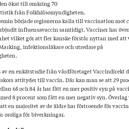
en ökat till omkring 70
tatistik från Folkhälsomyndigheten.
emin började regionerna kalla till vaccination mot 
rbjudit influensavaccin samtidigt. Vacciner har över
t vilket gör att fler kanske förstår nyttan med att
 Marking, infektionsläkare och utredare på
gheten.
s av en enkätstudie från vårdföretaget Vaccindirekt
ors attityder till vaccin. Där kan man se att 29 pro
lan 65 och 84 år har fått en mer positiv syn på vacci
 med 8 procent som fått en mer negativ syn. Överlag 
t en majoritet av de äldre har förtroende för vaccin
är oroliga för biverkningar.