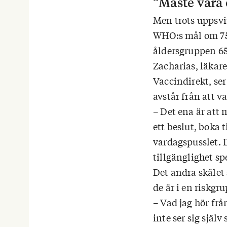
”Måste vara 
Men trots uppsvin
WHO:s mål om 75
åldersgruppen 65 
Zacharias, läkar
Vaccindirekt, ser
avstår från att v
– Det ena är att 
ett beslut, boka 
vardagspusslet. D
tillgänglighet spe
Det andra skälet
de är i en riskgru
– Vad jag hör frå
inte ser sig själ