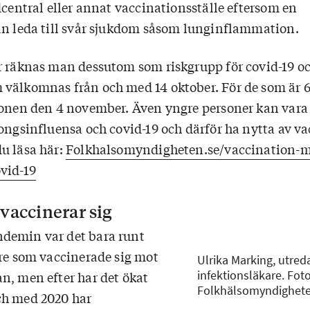
dcentral eller annat vaccinationsställe eftersom en
an leda till svår sjukdom såsom lunginflammation.
r räknas man dessutom som riskgrupp för covid-19 oc
välkomnas från och med 14 oktober. För de som är 6
ionen den 4 november. Även yngre personer kan vara 
songsinfluensa och covid-19 och därför ha nytta av va
u läsa här:
Folkhalsomyndigheten.se/vaccination-m
vid-19
 vaccinerar sig
demin var det bara runt
dre som vaccinerade sig mot
Ulrika Marking, utred
infektionsläkare. Foto
n, men efter har det ökat
Folkhälsomyndighete
ch med 2020 har