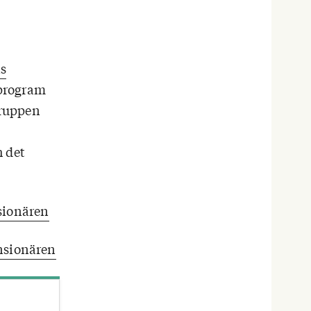
as
sprogram
gruppen
h det
sionären
ensionären