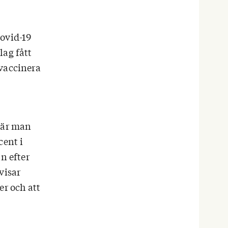
covid-19
lag fått
 vaccinera
 där man
cent i
n efter
visar
er och att