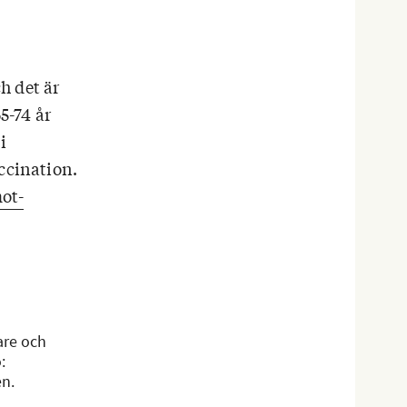
h det är
5-74 år
i
ccination.
ot-
are och
:
n.