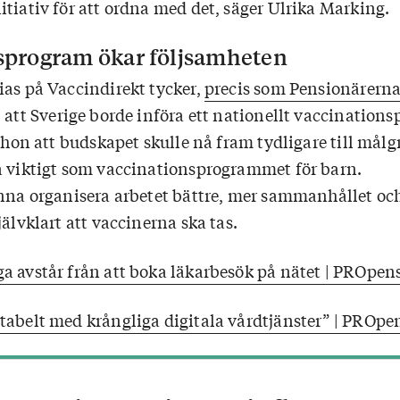
tiativ för att ordna med det, säger Ulrika Marking.
sprogram ökar följsamheten
ias på Vaccindirekt tycker,
precis som Pensionärern
, att Sverige borde införa ett nationellt vaccination
r hon att budskapet skulle nå fram tydligare till mål
a viktigt som vaccinationsprogrammet för barn.
unna organisera arbetet bättre, mer sammanhållet oc
jälvklart att vaccinerna ska tas.
a avstår från att boka läkarbesök på nätet | PROpen
tabelt med krångliga digitala vårdtjänster” | PROp