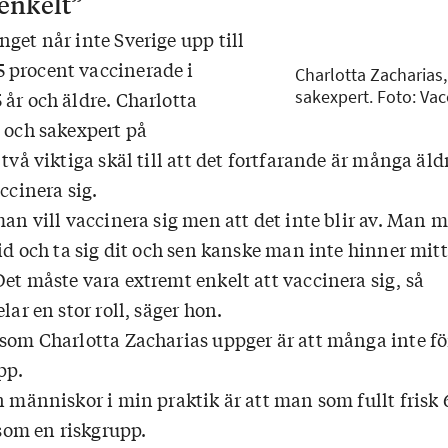
enkelt”
get når inte Sverige upp till
 procent vaccinerade i
Charlotta Zacharias,
sakexpert. Foto: Vac
år och äldre. Charlotta
e och sakexpert på
 två viktiga skäl till att det fortfarande är många äl
accinera sig.
man vill vaccinera sig men att det inte blir av. Man m
tid och ta sig dit och sen kanske man inte hinner mitt
et måste vara extremt enkelt att vaccinera sig, så
lar en stor roll, säger hon.
 som Charlotta Zacharias uppger är att många inte för
pp.
n människor i min praktik är att man som fullt frisk 
v som en riskgrupp.