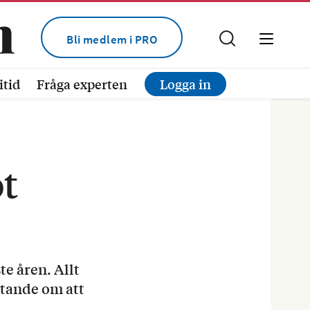
Bli medlem i PRO
itid
Fråga experten
Logga in
ot
te åren. Allt
etande om att