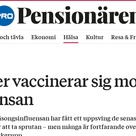
och tävla
Ekonomi
Hälsa
Kultur
Resa & Fr
ler vaccinerar sig m
ensan
songsinfluensan har fått ett uppsving de senas
er att ta sprutan – men många är fortfarande ov
iskgrupp.