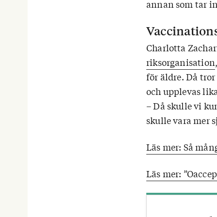
annan som tar ini
Vaccination
Charlotta Zachar
riksorganisation
för äldre. Då tro
och upplevas lik
– Då skulle vi k
skulle vara mer s
Läs mer: Så mång
Läs mer: ”Oaccep