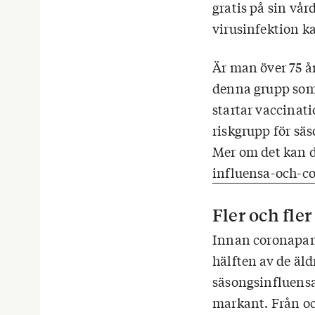
gratis på sin vår
virusinfektion k
Är man över 75 å
denna grupp som 
startar vaccinat
riskgrupp för sä
Mer om det kan d
influensa-och-co
Fler och fler
Innan coronapan
hälften av de äl
säsongsinfluensa
markant. Från o