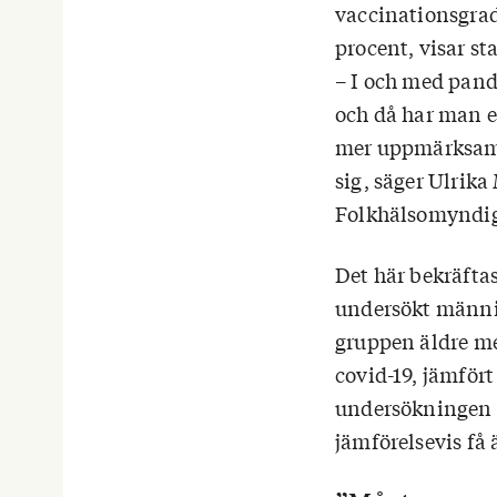
vaccinationsgrad
procent, visar s
– I och med pand
och då har man e
mer uppmärksamhe
sig, säger Ulrika
Folkhälsomyndi
Det här bekräfta
undersökt människ
gruppen äldre mel
covid-19, jämfört
undersökningen at
jämförelsevis få 