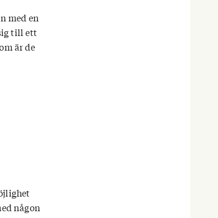
en med en
g till ett
som är de
öjlighet
 med någon