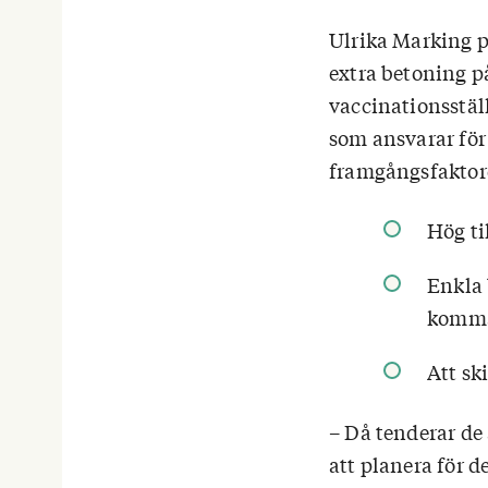
Ulrika Marking 
extra betoning på 
vaccinationsstäl
som ansvarar för
framgångsfaktorer
Hög ti
Enkla 
komma 
Att sk
– Då tenderar de
att planera för 