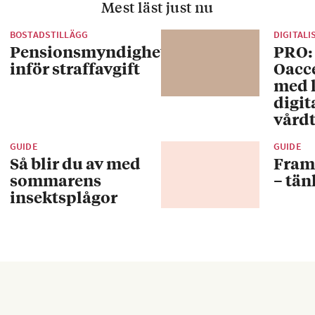
Mest läst just nu
BOSTADSTILLÄGG
DIGITALI
Pensionsmyndigheten
PRO:
inför straffavgift
Oacc
med 
digit
vårdt
GUIDE
GUIDE
Så blir du av med
Fram
sommarens
– tän
insektsplågor