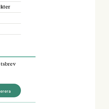
ekter
etsbrev