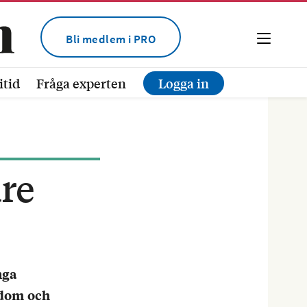
Bli medlem i PRO
itid
Fråga experten
Logga in
dre
nga
kdom och