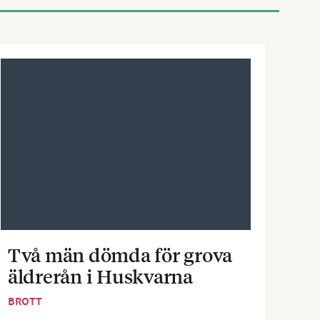
Två män dömda för grova
Pe
äldrerån i Huskvarna
inf
BROTT
BOST