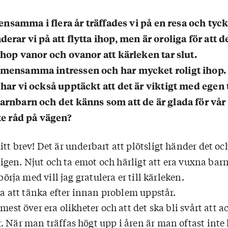
t ensamma i flera år träffades vi på en resa och tyc
rar vi på att flytta ihop, men är oroliga för att de
ihop vanor och ovanor att kärleken tar slut.
emensamma intressen och har mycket roligt ihop
har vi också upptäckt att det är viktigt med egen t
rnbarn och det känns som att de är glada för vår 
te råd på vägen?
itt brev! Det är underbart att plötsligt händer det oc
iv igen. Njut och ta emot och härligt att era vuxna barn
 börja med vill jag gratulera er till kärleken.
bra att tänka efter innan problem uppstår.
 mest över era olikheter och att det ska bli svårt att a
 När man träffas högt upp i åren är man oftast inte 