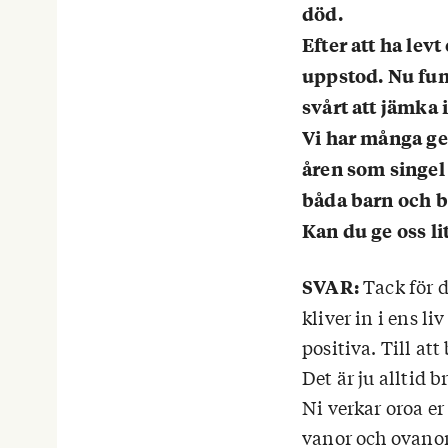
död.
Efter att ha lev
uppstod. Nu funde
svårt att jämka 
Vi har många g
åren som singel 
båda barn och ba
Kan du ge oss li
Tack för d
SVAR:
kliver in i ens l
positiva. Till att
Det är ju alltid 
Ni verkar oroa er
vanor och ovanor.