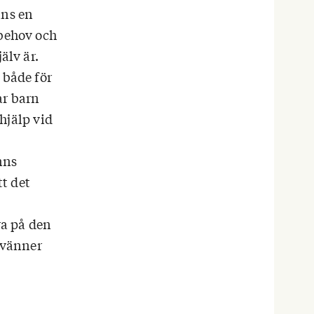
nns en
 behov och
älv är.
 både för
ar barn
 hjälp vid
nns
tt det
ra på den
 vänner