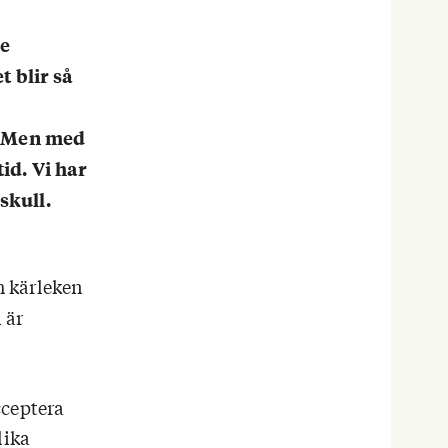
ke
t blir så
. Men med
id. Vi har
skull.
h kärleken
 är
cceptera
lika