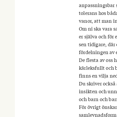
anpassningsbar s
tolerans hos båd
vanor, att man in
Om ni ska vara sa
er själva och för
sen tidigare, där 
fördelningen av 
De flesta av oss 
kärleksfullt och 
finns en vilja ne
Du skriver också 
insikten och un
och barn och ba
För övrigt önskar 
samlevnadsform n