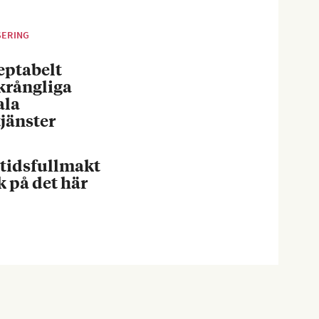
SERING
eptabelt
krångliga
ala
jänster
tidsfullmakt
k på det här