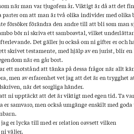
om när man var tjugofem år. Viktigt är då att det fi
a parter om att man är två olika individer med olika
te försöker förändra den andre till att bli som man sj
mbo bör ni skriva ett samboavtal, vilket underlättar
 efterlevande. Det gäller ju också om ni gifter er och h
ett skrivet testamente, med hjälp av en jurist, blir en
egendom när en går bort.
har ett motstånd att tänka på dessa frågor när allt kä
bra, men av erfarenhet vet jag att det är en trygghet a
dskriven, när det sorgliga händer.
att ni upptäckt att det är viktigt med egen tid. Ta va
na er samvaro, men också umgänge enskilt med goda
rnbarn.
jag er lycka till med er relation oavsett vilken
i väljer.